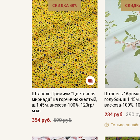
СКИДКА 40%
СКИДКА
Штапель Премиум "Цветочная
Штапель "Аромат
мириада" цв.горчично-желтый,
голубой, ш.1.45м,
ш.1.45м, вискоза-100%, 120гр/
вискоза-100%, 1
м.кв
234 руб.
390 р
354 руб.
590 руб.
Только онлайн