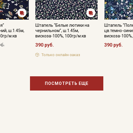
я"
Штапель "Белые лютики на
Штапель "Пол
ий, ш.1.45м,
чернильном", ш.1.45м,
цв.темно-синий
00гр/м.кв
вискоза-100%, 100гр/м.кв
вискоза-100%,
уб.
390 руб.
390 руб.
Только онлайн-заказ
ПОСМОТРЕТЬ ЕЩЕ