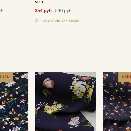
м.кв
уб.
354 руб.
590 руб.
Только онлайн-заказ
Секретная рассылка от
 40%
СКИ
Купава
Мы публикуем здесь дополнительные
промокоды и скидки до 30% на узкие
категории тканей
Электронная почта