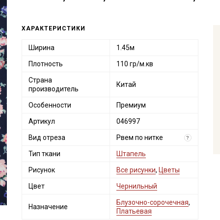
ХАРАКТЕРИСТИКИ
Ширина
1.45м
Плотность
110 гр/м.кв
Страна
Китай
производитель
Особенности
Премиум
Артикул
046997
Вид отреза
Рвем по нитке
?
Тип ткани
Штапель
Рисунок
Все рисунки
,
Цветы
Цвет
Чернильный
Блузочно-сорочечная
,
Назначение
Платьевая