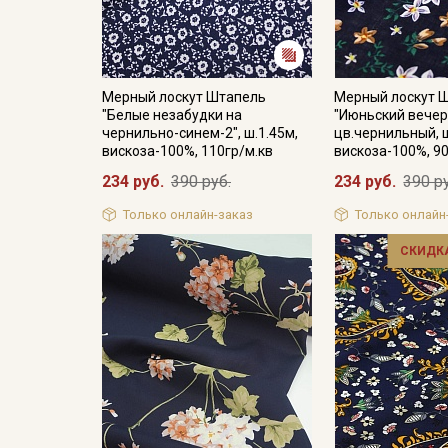
Мерный лоскут Штапель
Мерный лоскут 
"Белые незабудки на
"Июньский вечер
чернильно-синем-2", ш.1.45м,
цв.чернильный, ш
вискоза-100%, 110гр/м.кв
вискоза-100%, 90
234 руб.
390 руб.
234 руб.
390 р
Только онлайн-заказ
Только онлайн
СКИДКА