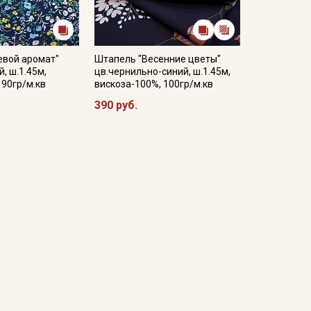
евой аромат"
Штапель "Весенние цветы"
, ш.1.45м,
цв.чернильно-синий, ш.1.45м,
 90гр/м.кв
вискоза-100%, 100гр/м.кв
390 руб.