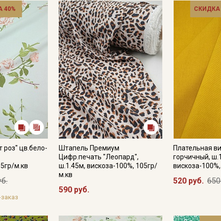
 40%
СКИДКА
 роз" цв.бело-
Штапель Премиум
Плательная ви
Цифр.печать "Леопард",
горчичный, ш.
05гр/м.кв
ш.1.45м, вискоза-100%, 105гр/
вискоза-100%,
м.кв
уб.
520 руб.
650
590 руб.
-заказ