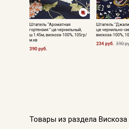
Штапель "Ароматная
Штапель "Джали
гортензия " цв.чернильный,
цв.чернильно-син
ш.1.45м, вискоза-100%, 105гр/
вискоза-100%, 1
м.кв
234 руб.
390 р
390 руб.
Товары из раздела Вискоза