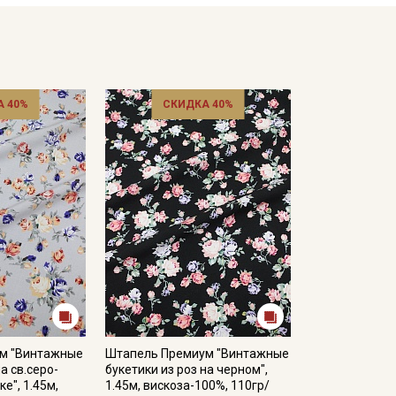
 40%
СКИДКА 40%
м "Винтажные
Штапель Премиум "Винтажные
а св.серо-
букетики из роз на черном",
е", 1.45м,
1.45м, вискоза-100%, 110гр/