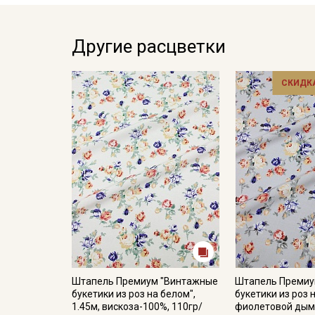
Другие расцветки
СКИДКА
Штапель Премиум "Винтажные
Штапель Премиу
букетики из роз на белом",
букетики из роз н
1.45м, вискоза-100%, 110гр/
фиолетовой дымк