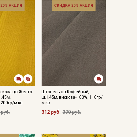
 20% АКЦИЯ
СКИДКА 20% АКЦИЯ
скоза цв.Желто-
Штапель цв.Кофейный,
1.45м,
ш.1.45м, вискоза-100%, 110гр/
 200гр/м.кв
м.кв
 руб.
312 руб.
390 руб.