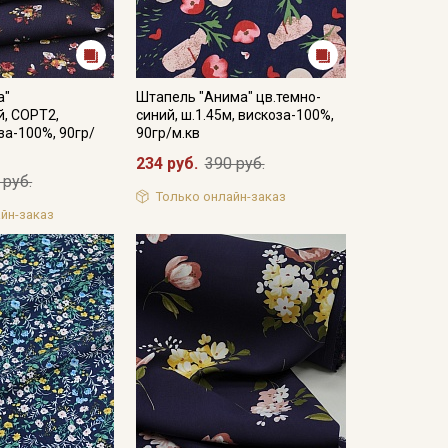
а"
Штапель "Анима" цв.темно-
, СОРТ2,
синий, ш.1.45м, вискоза-100%,
за-100%, 90гр/
90гр/м.кв
234 руб.
390 руб.
 руб.
Только онлайн-заказ
йн-заказ