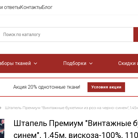
и ответы
Контакты
Блог
аборы тканей
Подборки
Скидки 
Акция 20% однотонные ткани!
Условия акции
Штапель Премиум "Винтажные букетики из роз на черно-синем", 1.45м,
Штапель Премиум "Винтажные бу
синем", 1.45м, вискоза-100%, 11