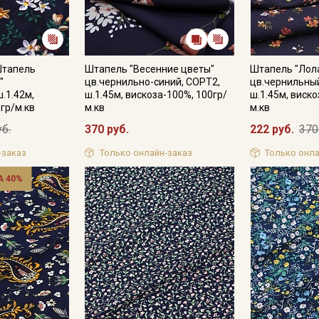
Подписаться
Штапель
Штапель "Весенние цветы"
Штапель "Лол
"
цв.чернильно-синий, СОРТ2,
цв.чернильный
Ознакомлен(а) с
Политикой обработки персональных
.1.42м,
ш.1.45м, вискоза-100%, 100гр/
ш.1.45м, виско
данных
и даю
Согласие на обработку персональных
гр/м.кв
м.кв
м.кв
данных
уб.
370 руб.
222 руб.
370
Даю
Согласие на получение рекламных и
информационных рассылок
-заказ
Только онлайн-заказ
Только онла
 40%