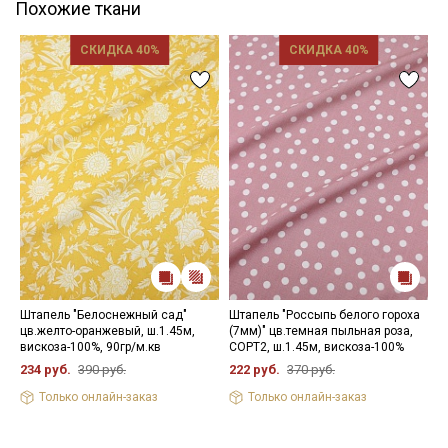
Похожие ткани
СКИДКА 40%
СКИДКА 40%
Штапель "Белоснежный сад"
Штапель "Россыпь белого гороха
Ш
цв.желто-оранжевый, ш.1.45м,
(7мм)" цв.темная пыльная роза,
ц
вискоза-100%, 90гр/м.кв
СОРТ2, ш.1.45м, вискоза-100%
в
234 руб.
390 руб.
222 руб.
370 руб.
7
Только онлайн-заказ
Только онлайн-заказ