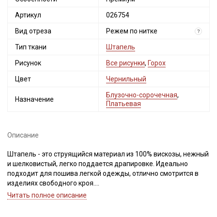
Артикул
026754
Вид отреза
Режем по нитке
?
Тип ткани
Штапель
Рисунок
Все рисунки
,
Горох
Цвет
Чернильный
Блузочно-сорочечная
,
Назначение
Секретная рассылка от Купава
Платьевая
Мы публикуем здесь дополнительные
промокоды и скидки до 30% на узкие
Описание
категории тканей
Штапель - это струящийся материал из 100% вискозы, нежный
и шелковистый, легко поддается драпировке. Идеально
Электронная почта
подходит для пошива легкой одежды, отлично смотрится в
изделиях свободного кроя.
Светлые и однотонные расцветки просвечивают и имеют
Читать полное описание
повышенную сминаемость.
Дает усадку до 10%, перед пошивом обязательно