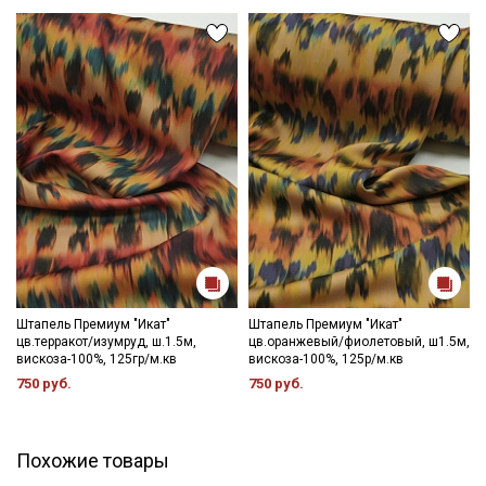
Штапель Премиум "Икат"
Штапель Премиум "Икат"
цв.терракот/изумруд, ш.1.5м,
цв.оранжевый/фиолетовый, ш1.5м,
вискоза-100%, 125гр/м.кв
вискоза-100%, 125р/м.кв
750 руб.
750 руб.
Похожие товары