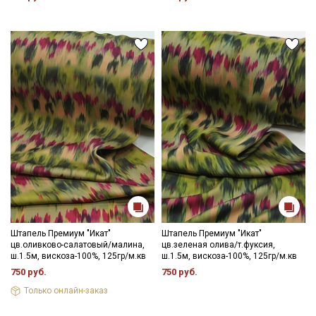
категории тканей
Электронная почта
Подписаться
Ознакомлен(а) с
Политикой обработки персональных
данных
и даю
Согласие на обработку персональных
данных
Даю
Согласие на получение рекламных и
информационных рассылок
Штапель Премиум "Икат"
Штапель Премиум "Икат"
цв.оливково-салатовый/малина,
цв.зеленая олива/т.фуксия,
ш.1.5м, вискоза-100%, 125гр/м.кв
ш.1.5м, вискоза-100%, 125гр/м.кв
750 руб.
750 руб.
Только онлайн-заказ