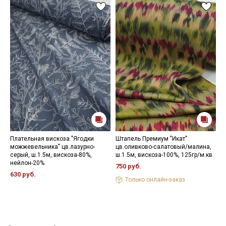
Плательная вискоза "Ягодки
Штапель Премиум "Икат"
Ш
можжевельника" цв.лазурно-
цв.оливково-салатовый/малина,
в
серый, ш.1.5м, вискоза-80%,
ш.1.5м, вискоза-100%, 125гр/м.кв
в
нейлон-20%
750 руб.
5
630 руб.
Только онлайн-заказ