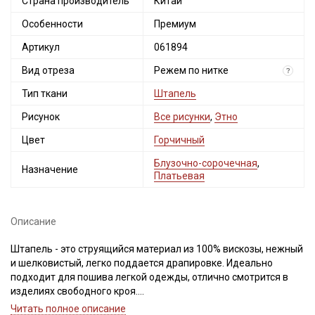
Страна производитель
Китай
Особенности
Премиум
Артикул
061894
Вид отреза
Режем по нитке
?
Тип ткани
Штапель
Рисунок
Все рисунки
,
Этно
Цвет
Горчичный
Блузочно-сорочечная
,
Назначение
Платьевая
Описание
Штапель - это струящийся материал из 100% вискозы, нежный
и шелковистый, легко поддается драпировке. Идеально
подходит для пошива легкой одежды, отлично смотрится в
изделиях свободного кроя.
Светлые и однотонные расцветки просвечивают и имеют
Читать полное описание