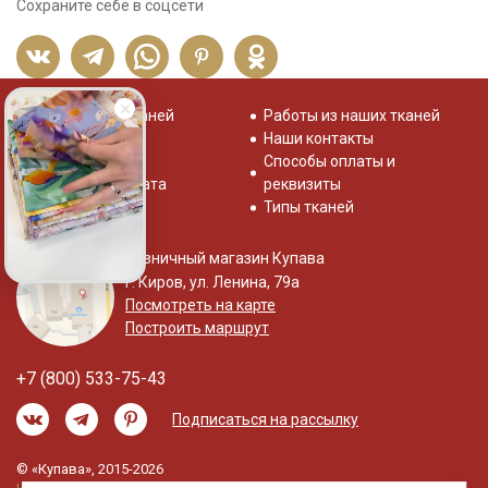
Сохраните себе в соцсети
Распродажа тканей
Работы из наших тканей
Отзывы о нас
Наши контакты
Система скидок
Способы оплаты и
Доставка и оплата
реквизиты
Типы тканей
Розничный магазин Купава
г. Киров, ул. Ленина, 79а
Посмотреть на карте
Построить маршрут
+7 (800) 533-75-43
Подписаться на рассылку
© «Купава», 2015-2026