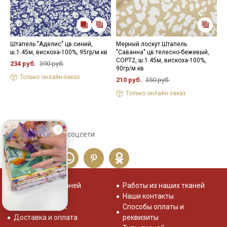
Штапель "Аделис" цв.синий,
Мерный лоскут Штапель
Ш
ш.1.45м, вискоза-100%, 95гр/м.кв
"Саванна" цв.телесно-бежевый,
ж
СОРТ2, ш.1.45м, вискоза-100%,
1
234 руб.
390 руб.
90гр/м.кв
3
Только онлайн-заказ
210 руб.
350 руб.
Только онлайн-заказ
Сохраните себе в соцсети
Распродажа тканей
Работы из наших тканей
Отзывы о нас
Наши контакты
Система скидок
Способы оплаты и
Доставка и оплата
реквизиты