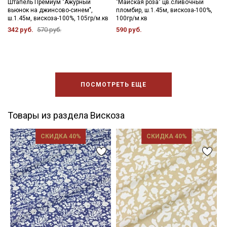
Штапель Премиум "Ажурный
"Майская роза" цв.сливочный
вьюнок на джинсово-синем",
пломбир, ш.1.45м, вискоза-100%,
ш.1.45м, вискоза-100%, 105гр/м.кв
100гр/м.кв
342 руб.
570 руб.
590 руб.
ПОСМОТРЕТЬ ЕЩЕ
Товары из раздела Вискоза
СКИДКА 40%
СКИДКА 40%