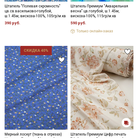
Штапель "Полевая скромность"
Штапель Премиум "Акварельная
цв.св.васильково-голубой,
весна" цв.голубой, ш.1.45м,
ш.1.45м, вискоза-100%, 105гр/м.кв
вискоза-100%, 115гр/м.кв
390 руб.
590 руб.
Только онлайн-заказ
СКИДКА 40%
Мерный лоскут (ткань в отрезах)
Штапель Премиум Цифр.печать