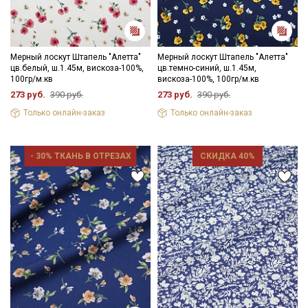
Мерный лоскут Штапель "Алетта"
Мерный лоскут Штапель "Алетта"
цв.белый, ш.1.45м, вискоза-100%,
цв.темно-синий, ш.1.45м,
100гр/м.кв
вискоза-100%, 100гр/м.кв
273 руб.
390 руб.
273 руб.
390 руб.
Только онлайн-заказ
Только онлайн-заказ
- 30% ТКАНЬ В ОТРЕЗАХ
СКИДКА 40%