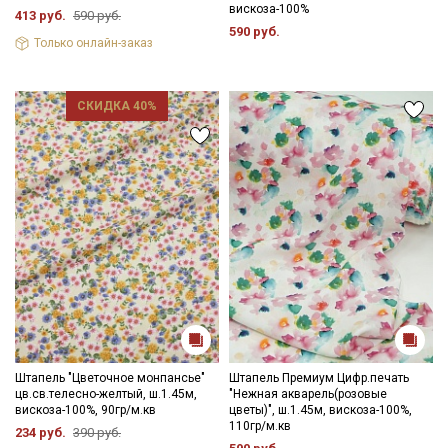
вискоза-100%
413 руб.
590 руб.
590 руб.
Только онлайн-заказ
СКИДКА 40%
Штапель "Цветочное монпансье"
Штапель Премиум Цифр.печать
цв.св.телесно-желтый, ш.1.45м,
"Нежная акварель(розовые
вискоза-100%, 90гр/м.кв
цветы)", ш.1.45м, вискоза-100%,
110гр/м.кв
234 руб.
390 руб.