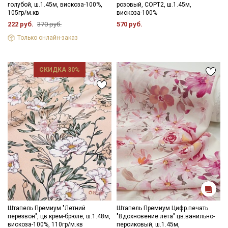
голубой, ш.1.45м, вискоза-100%,
розовый, СОРТ2, ш.1.45м,
105гр/м.кв
вискоза-100%
222 руб.
370 руб.
570 руб.
Только онлайн-заказ
СКИДКА 30%
Штапель Премиум "Летний
Штапель Премиум Цифр.печать
перезвон", цв.крем-брюле, ш.1.48м,
"Вдохновение лета" цв.ванильно-
вискоза-100%, 110гр/м.кв
персиковый, ш.1.45м,