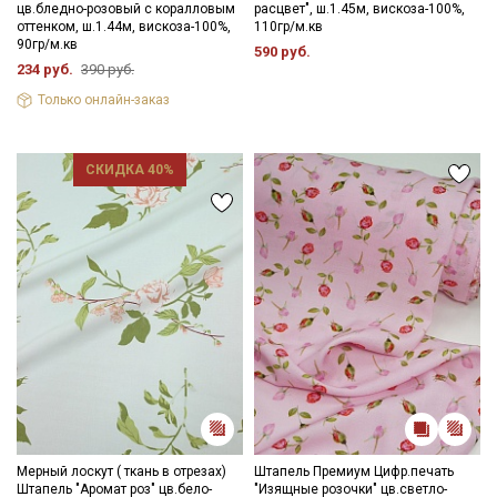
цв.бледно-розовый с коралловым
расцвет", ш.1.45м, вискоза-100%,
оттенком, ш.1.44м, вискоза-100%,
110гр/м.кв
Подписаться
90гр/м.кв
590 руб.
234 руб.
390 руб.
Ознакомлен(а) с
Политикой обработки персональных
Только онлайн-заказ
данных
и даю
Согласие на обработку персональных
данных
Даю
Согласие на получение рекламных и
СКИДКА 40%
информационных рассылок
Мерный лоскут ( ткань в отрезах)
Штапель Премиум Цифр.печать
Штапель "Аромат роз" цв.бело-
"Изящные розочки" цв.светло-