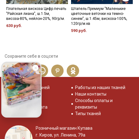
Плательная вискоза Цифр.печать
Штапель Премиум "Маленькие
Ш
"Райская лиана", ш.1.5м,
цветочные веточки на темно-
ж
висоза-80%, нейлон-20%, 90гр/м.
синем", ш.1.45м, вискоза-100%,
1
120гр/м.кв
630 руб.
2
590 руб.
Сохраните себе в соцсети
Распродажа тканей
Работы из наших тканей
Отзывы о нас
Наши контакты
Система скидок
Способы оплаты и
Доставка и оплата
реквизиты
Типы тканей
Розничный магазин Купава
г. Киров, ул. Ленина, 79а