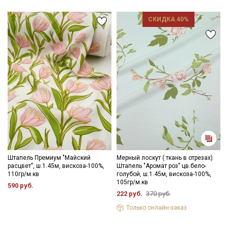
- гладить на низкой температуре (с изнанки).
СКИДКА 40%
Внимание! На ткани могут встречаться утолщения нитей,
непрокрасы в виде маленьких точек, короткие единичные
вплетения нитей другого цвета, дефекты вдоль кромки на
расстоянии до 5см от края браком не являются. Ширина ткани
±2см. Просим учитывать это при покупке.
Цветопередача может отличаться от оригинального цвета
ткани в зависимости от настроек вашего монитора и в
зависимости от партии.
Секретная рассылка от Купава
Мы публикуем здесь дополнительные
промокоды и скидки до 30% на узкие
категории тканей
Штапель Премиум "Майский
Мерный лоскут ( ткань в отрезах)
расцвет", ш.1.45м, вискоза-100%,
Штапель "Аромат роз" цв.бело-
Электронная почта
110гр/м.кв
голубой, ш.1.45м, вискоза-100%,
105гр/м.кв
590 руб.
222 руб.
370 руб.
Только онлайн-заказ
Подписаться