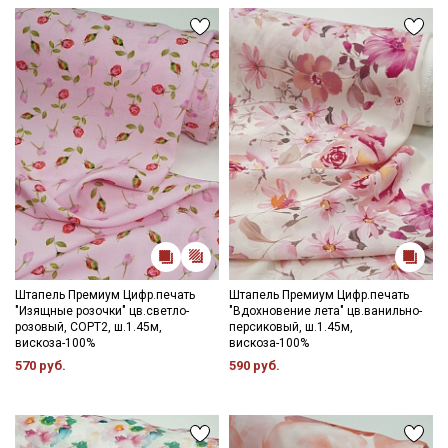
Ознакомлен(а) с
Политикой обработки персональных
данных
и даю
Согласие на обработку персональных
данных
Даю
Согласие на получение рекламных и
информационных рассылок
Штапель Премиум Цифр.печать
Штапель Премиум Цифр.печать
"Изящные розочки" цв.светло-
"Вдохновение лета" цв.ванильно-
розовый, СОРТ2, ш.1.45м,
персиковый, ш.1.45м,
вискоза-100%
вискоза-100%
570 руб.
590 руб.