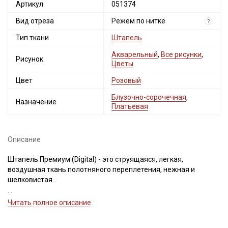
Артикул
051374
Вид отреза
Режем по нитке
?
Тип ткани
Штапель
Акварельный
,
Все рисунки
,
Рисунок
Цветы
Цвет
Розовый
Блузочно-сорочечная
,
Назначение
Платьевая
Описание
Штапель Премиум (Digital) - это струящаяся, легкая,
воздушная ткань полотняного переплетения, нежная и
шелковистая.
Рисунок нанесен цифровой (Digital) печатью с одной стороны.
Читать полное описание
Преимущество данного способа заключается в четкости и
яркости рисунка, в чистоте цветопередачи. Принты,