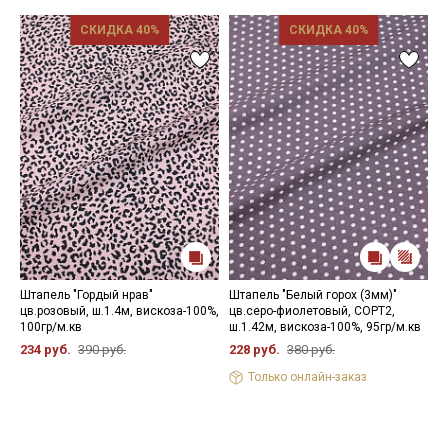
СКИДКА 40%
СКИДКА 40%
Штапель "Гордый нрав"
Штапель "Белый горох (3мм)"
Ш
цв.розовый, ш.1.4м, вискоза-100%,
цв.серо-фиолетовый, СОРТ2,
к
100гр/м.кв
ш.1.42м, вискоза-100%, 95гр/м.кв
1
234 руб.
390 руб.
228 руб.
380 руб.
5
Только онлайн-заказ