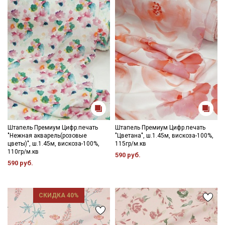
Штапель Премиум Цифр.печать
Штапель Премиум Цифр.печать
"Нежная акварель(розовые
"Цветана", ш.1.45м, вискоза-100%,
цветы)", ш.1.45м, вискоза-100%,
115гр/м.кв
110гр/м.кв
590 руб.
590 руб.
СКИДКА 40%