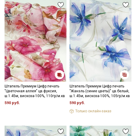
Ознакомлен(а) с
Политикой обработки персональных
данных
и даю
Согласие на обработку персональных
данных
Даю
Согласие на получение рекламных и
информационных рассылок
Штапель Премиум Цифр.печать
Штапель Премиум Цифр.печать
"Цветочная аллея" цв.фуксия,
"Жанэль (синие цветы)" цв.белый,
ш.1.45м, вискоза-100%, 110гр/м.кв
ш.1.45м, вискоза-100%, 105гр/м.кв
590 руб.
590 руб.
Только онлайн-заказ