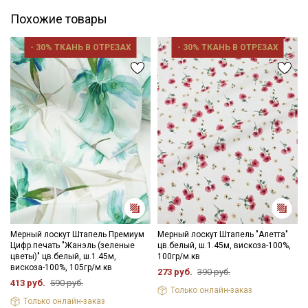
дальнейших стирок, но не выше 40С, подсушите в один слой и
Похожие товары
слегка влажную ткань прогладьте теплым утюгом, с
изнаночной стороны.
- 30% ТКАНЬ В ОТРЕЗАХ
- 30% ТКАНЬ В ОТРЕЗАХ
Край ткани склонен к осыпанию, рекомендуем увеличить
припуски на швы и использовать иглы и нитки для легких
видов ткани.
Уход:
- стирка до 30C режим "ручной стирки"
- запрещены отбеливатели
- сушить в подвешенном и расправленном состоянии
- гладить на низкой температуре (с изнанки).
Цветопередача может отличаться от оригинального цвета
ткани в зависимости от настроек вашего монитора и в
зависимости от партии.
Мерный лоскут Штапель Премиум
Мерный лоскут Штапель "Алетта"
Цифр.печать "Жанэль (зеленые
цв.белый, ш.1.45м, вискоза-100%,
цветы)" цв.белый, ш.1.45м,
100гр/м.кв
вискоза-100%, 105гр/м.кв
273 руб.
390 руб.
413 руб.
590 руб.
Только онлайн-заказ
Только онлайн-заказ