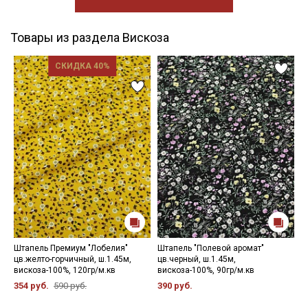
Товары из раздела Вискоза
СКИДКА 40%
Штапель Премиум "Лобелия"
Штапель "Полевой аромат"
Ш
цв.желто-горчичный, ш.1.45м,
цв.черный, ш.1.45м,
т
вискоза-100%, 120гр/м.кв
вискоза-100%, 90гр/м.кв
в
354 руб.
590 руб.
390 руб.
2