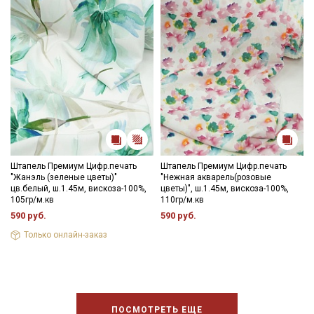
Штапель Премиум Цифр.печать
Штапель Премиум Цифр.печать
"Жанэль (зеленые цветы)"
"Нежная акварель(розовые
цв.белый, ш.1.45м, вискоза-100%,
цветы)", ш.1.45м, вискоза-100%,
105гр/м.кв
110гр/м.кв
590 руб.
590 руб.
Только онлайн-заказ
ПОСМОТРЕТЬ ЕЩЕ