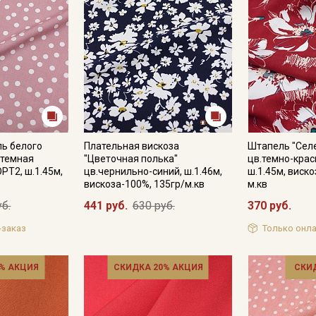
ь белого
Плательная вискоза
Штапель "Сел
.темная
"Цветочная полька"
цв.темно-крас
РТ2, ш.1.45м,
цв.чернильно-синий, ш.1.46м,
ш.1.45м, виско
вискоза-100%, 135гр/м.кв
м.кв
уб.
441 руб.
630 руб.
370 руб.
-заказ
Только онла
% АКЦИЯ
СКИДКА 20% АКЦИЯ
СКИ