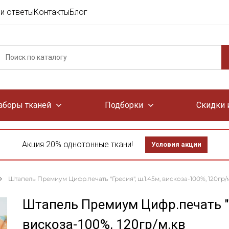
и ответы
Контакты
Блог
аборы тканей
Подборки
Скидки 
Акция 20% однотонные ткани!
Условия акции
Штапель Премиум Цифр.печать "Гресия", ш.1.45м, вискоза-100%, 120гр/
Штапель Премиум Цифр.печать "Г
вискоза-100%, 120гр/м.кв