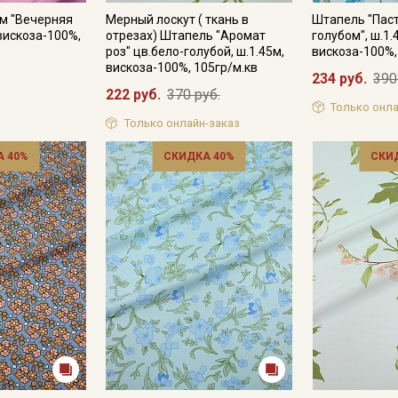
м "Вечерняя
Мерный лоскут ( ткань в
Штапель "Пас
Секретная рассылка от
 вискоза-100%,
отрезах) Штапель "Аромат
голубом", ш.1.
роз" цв.бело-голубой, ш.1.45м,
вискоза-100%,
Купава
вискоза-100%, 105гр/м.кв
234 руб.
390
222 руб.
370 руб.
Мы публикуем здесь дополнительные
Только онла
Только онлайн-заказ
промокоды и скидки до 30% на узкие
категории тканей
 40%
СКИДКА 40%
СКИ
Электронная почта
Подписаться
Ознакомлен(а) с
Политикой обработки персональных
данных
и даю
Согласие на обработку персональных
данных
Даю
Согласие на получение рекламных и