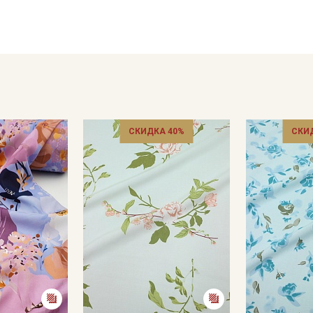
легких видов ткани.
Уход:
- стирка до 30C режим "ручной стирки"
- запрещены отбеливатели
- сушить в подвешенном и расправленном состоянии
- гладить на низкой температуре (с изнанки).
Внимание! На ткани могут встречаться утолщения нитей, не
единичные вплетения нитей другого цвета, дефекты вдоль к
СКИДКА 40%
СКИ
являются. Ширина ткани ±2см. Просим учитывать это при по
Цветопередача может отличаться от оригинального цвета т
в зависимости от партии.