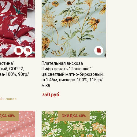
естина"
Плательная вискоза
ный, СОРТ2,
Цифр.печать "Полюшко"
за-100%, 90гр/
цв.светлый мятно-бирюзовый,
ш.1.45м, вискоза-100%, 115гр/
м.кв
750 руб.
йн-заказ
ДКА 40%
СКИДКА 40%