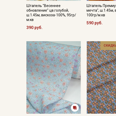
Штапель "Весеннее
Штапель Премиу
обновление" цв.голубой,
мечта", ш.1.45м,
ш.1.45м, вискоза-100%, 95гр/
100гр/м.кв
м.кв
590 руб.
390 руб.
СКИДКА