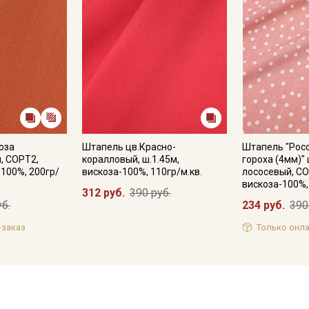
оза
Штапель цв.Красно-
Штапель "Рос
, СОРТ2,
коралловый, ш.1.45м,
гороха (4мм)"
-100%, 200гр/
вискоза-100%, 110гр/м.кв.
лососевый, СО
вискоза-100%,
312 руб.
390 руб.
уб.
234 руб.
390
-заказ
Только онла