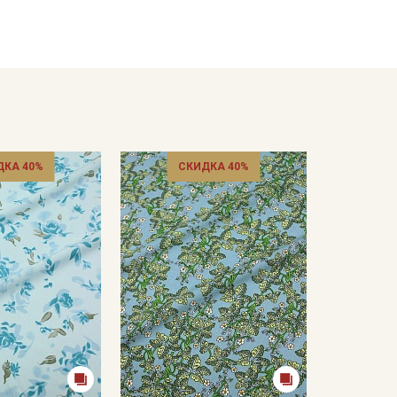
прокрасы в виде маленьких точек, короткие
ромки на расстоянии до 5см от края браком не
ДКА 40%
СКИДКА 40%
купке.
кани в зависимости от настроек вашего монитора и