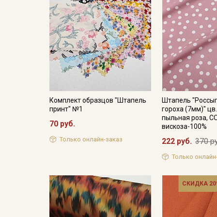
Комплект образцов "Штапель
Штапель "Россып
принт" №1
гороха (7мм)" цв
пыльная роза, СО
70 руб.
вискоза-100%
Только онлайн-заказ
222 руб.
370 р
Только онлайн
СКИДКА 20