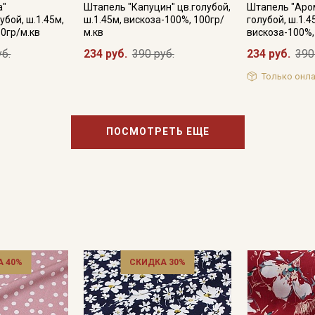
информационных рассылок
а"
Штапель "Капуцин" цв.голубой,
Штапель "Аром
бой, ш.1.45м,
ш.1.45м, вискоза-100%, 100гр/
голубой, ш.1.4
10гр/м.кв
м.кв
вискоза-100%,
уб.
234 руб.
390 руб.
234 руб.
390
Только онла
ПОСМОТРЕТЬ ЕЩЕ
 40%
СКИДКА 30%