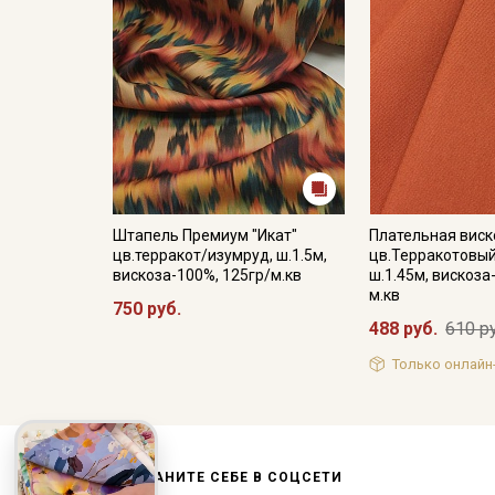
Штапель Премиум "Икат"
Плательная виск
цв.терракот/изумруд, ш.1.5м,
цв.Терракотовый
вискоза-100%, 125гр/м.кв
ш.1.45м, вискоза
м.кв
750 руб.
488 руб.
610 р
Только онлайн
СОХРАНИТЕ СЕБЕ В СОЦСЕТИ