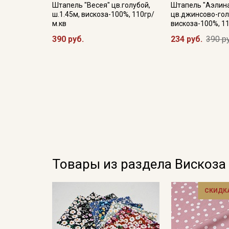
Штапель "Весея" цв.голубой,
Штапель "Аэлин
ш.1.45м, вискоза-100%, 110гр/
цв.джинсово-голу
м.кв
вискоза-100%, 1
390 руб.
234 руб.
390 р
Товары из раздела Вискоза
СКИДКА