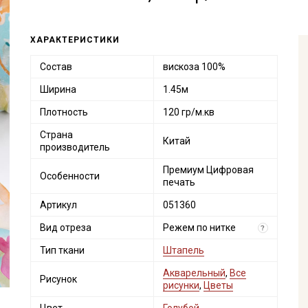
ХАРАКТЕРИСТИКИ
Состав
вискоза 100%
Ширина
1.45м
Плотность
120 гр/м.кв
Страна
Китай
производитель
Премиум Цифровая
Особенности
печать
Артикул
051360
Вид отреза
Режем по нитке
?
Тип ткани
Штапель
Акварельный
,
Все
Рисунок
рисунки
,
Цветы