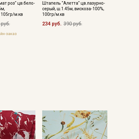
ат роз" цв.бело-
Штапель "Алетта" цв.лазурно-
5м,
серый, ш.1.45м, вискоза-100%,
 105гр/м.кв
100гр/м.кв
 руб.
234 руб.
390 руб.
йн-заказ