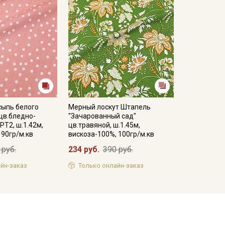
сыпь белого
Мерный лоскут Штапель
 цв.бледно-
"Зачарованный сад"
РТ2, ш.1.42м,
цв.травяной, ш.1.45м,
 90гр/м.кв
вискоза-100%, 100гр/м.кв
 руб.
234 руб.
390 руб.
йн-заказ
Только онлайн-заказ