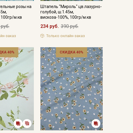
тельные розы на
Штапель "Мироль" цв.лазурно-
45м,
голубой, ш.1.45м,
 100гр/м.кв
вискоза-100%, 100гр/м.кв
 руб.
234 руб.
390 руб.
йн-заказ
Только онлайн-заказ
ДКА 40%
СКИДКА 40%