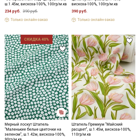
ш.1.45м, вискоза-100%, 100гр/м.кв
вискоза-100%, 100гр/м.кв
234 руб.
390 руб.
390 руб.
Только онлайн-заказ
Только онлайн-заказ
СКИДКА 40%
Мерный лоскут Штапель
Штапель Премиум "Майский
"Маленькие белые цветочки на
расцвет", ш.1.45м, вискоза-100%,
зеленом", ш.1.42м, вискоза-100%,
110гр/м.кв
90гр/м.кв