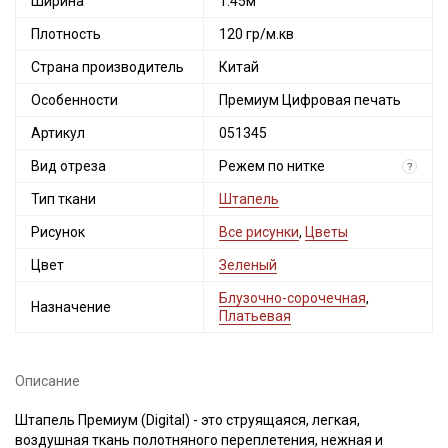
Ширина
1.45м
Плотность
120 гр/м.кв
Страна производитель
Китай
Особенности
Премиум Цифровая печать
Артикул
051345
Вид отреза
Режем по нитке
?
Тип ткани
Штапель
Рисунок
Все рисунки
,
Цветы
Цвет
Зеленый
Блузочно-сорочечная
,
Назначение
Платьевая
Описание
Штапель Премиум (Digital) - это струящаяся, легкая,
воздушная ткань полотняного переплетения, нежная и