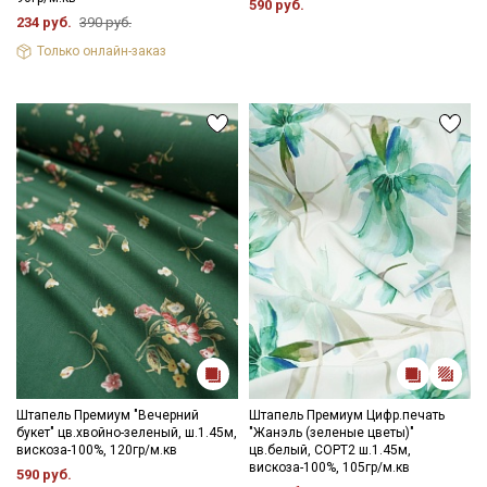
590 руб.
234 руб.
390 руб.
Только онлайн-заказ
Штапель Премиум "Вечерний
Штапель Премиум Цифр.печать
букет" цв.хвойно-зеленый, ш.1.45м,
"Жанэль (зеленые цветы)"
вискоза-100%, 120гр/м.кв
цв.белый, СОРТ2 ш.1.45м,
вискоза-100%, 105гр/м.кв
590 руб.