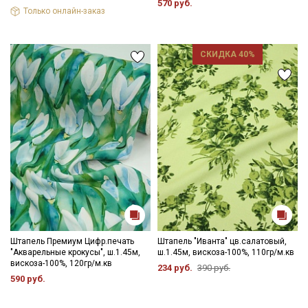
570 руб.
Только онлайн-заказ
СКИДКА 40%
Штапель Премиум Цифр.печать
Штапель "Иванта" цв.салатовый,
"Акварельные крокусы", ш.1.45м,
ш.1.45м, вискоза-100%, 110гр/м.кв
вискоза-100%, 120гр/м.кв
234 руб.
390 руб.
590 руб.