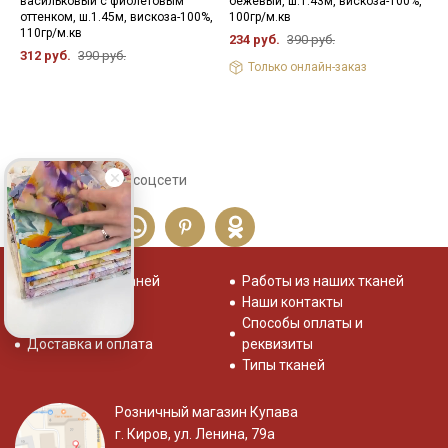
васильковый с фиолетовым
бежевый, ш.1.43м, вискоза-100%,
в
оттенком, ш.1.45м, вискоза-100%,
100гр/м.кв
3
110гр/м.кв
234 руб.
390 руб.
312 руб.
390 руб.
Только онлайн-заказ
Сохраните себе в соцсети
Распродажа тканей
Работы из наших тканей
Отзывы о нас
Наши контакты
Система скидок
Способы оплаты и
Доставка и оплата
реквизиты
Типы тканей
Розничный магазин Купава
г. Киров, ул. Ленина, 79а