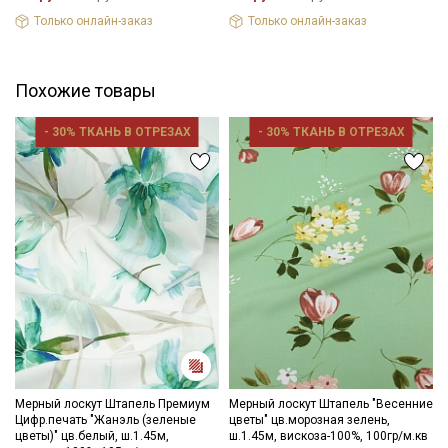
Только онлайн-заказ
Только онлайн-заказ
Похожие товары
- 30% ТКАНЬ В ОТРЕЗАХ
- 30% ТКАНЬ В ОТРЕЗАХ
Секретная рассылка от Купава
Мы публикуем здесь дополнительные
промокоды и скидки до 30% на узкие
категории тканей
Электронная почта
Мерный лоскут Штапель Премиум
Мерный лоскут Штапель "Весенние
Цифр.печать "Жанэль (зеленые
цветы" цв.морозная зелень,
цветы)" цв.белый, ш.1.45м,
ш.1.45м, вискоза-100%, 100гр/м.кв
Подписаться