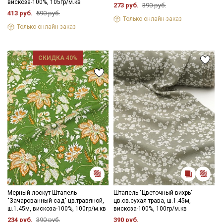
вискоза-100%, 105гр/м.кв
273 руб.
390 руб.
413 руб.
590 руб.
Только онлайн-заказ
Ознакомлен(а) с
Политикой обработки персональных
Только онлайн-заказ
данных
и даю
Согласие на обработку персональных
данных
Даю
Согласие на получение рекламных и
СКИДКА 40%
информационных рассылок
Мерный лоскут Штапель
Штапель "Цветочный вихрь"
"Зачарованный сад" цв.травяной,
цв.св.сухая трава, ш.1.45м,
ш.1.45м, вискоза-100%, 100гр/м.кв
вискоза-100%, 100гр/м.кв
234 руб.
390 руб.
390 руб.