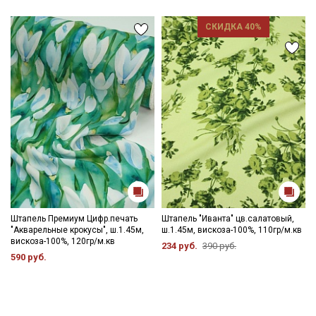
СКИДКА 40%
Штапель Премиум Цифр.печать
Штапель "Иванта" цв.салатовый,
"Акварельные крокусы", ш.1.45м,
ш.1.45м, вискоза-100%, 110гр/м.кв
вискоза-100%, 120гр/м.кв
234 руб.
390 руб.
590 руб.