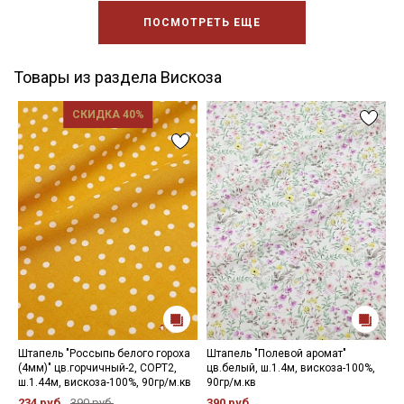
ПОСМОТРЕТЬ ЕЩЕ
Товары из раздела Вискоза
СКИДКА 40%
Штапель "Россыпь белого гороха
Штапель "Полевой аромат"
Ш
(4мм)" цв.горчичный-2, СОРТ2,
цв.белый, ш.1.4м, вискоза-100%,
ш
ш.1.44м, вискоза-100%, 90гр/м.кв
90гр/м.кв
2
234 руб.
390 руб.
390 руб.