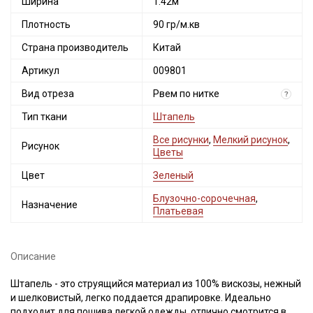
Ширина
1.42м
Плотность
90 гр/м.кв
Страна производитель
Китай
Артикул
009801
Вид отреза
Рвем по нитке
?
Тип ткани
Штапель
Все рисунки
,
Мелкий рисунок
,
Рисунок
Цветы
Цвет
Зеленый
Блузочно-сорочечная
,
Назначение
Платьевая
Описание
Штапель - это струящийся материал из 100% вискозы, нежный
и шелковистый, легко поддается драпировке. Идеально
подходит для пошива легкой одежды, отлично смотрится в