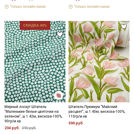
Только онлайн-заказ
Только онлайн-заказ
СКИДКА 40%
Мерный лоскут Штапель
Штапель Премиум "Майский
"Маленькие белые цветочки на
расцвет", ш.1.45м, вискоза-100%,
зеленом", ш.1.42м, вискоза-100%,
110гр/м.кв
90гр/м.кв
590 руб.
234 руб.
390 руб.