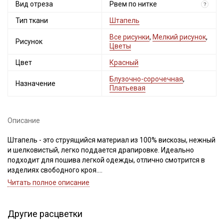
Вид отреза
Рвем по нитке
?
Тип ткани
Штапель
Все рисунки
,
Мелкий рисунок
,
Рисунок
Цветы
Цвет
Красный
Блузочно-сорочечная
,
Назначение
Платьевая
Описание
Штапель - это струящийся материал из 100% вискозы, нежный
и шелковистый, легко поддается драпировке. Идеально
подходит для пошива легкой одежды, отлично смотрится в
изделиях свободного кроя.
Светлые и однотонные расцветки просвечивают и имеют
Читать полное описание
повышенную сминаемость.
Дает усадку до 10%, перед пошивом обязательно
прополосните отрез в воде до прозрачной воды при t
Другие расцветки
дальнейших стирок, но не выше 40С, подсушите в один слой и