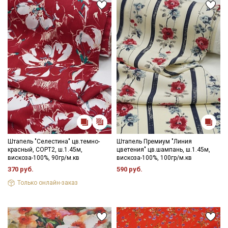
промокоды и скидки до 30% на узкие
категории тканей
Электронная почта
Подписаться
Ознакомлен(а) с
Политикой обработки персональных
данных
и даю
Согласие на обработку персональных
данных
Штапель "Селестина" цв.темно-
Штапель Премиум "Линия
красный, СОРТ2, ш.1.45м,
цветения" цв.шампань, ш.1.45м,
Даю
Согласие на получение рекламных и
вискоза-100%, 90гр/м.кв
вискоза-100%, 100гр/м.кв
информационных рассылок
370 руб.
590 руб.
Только онлайн-заказ