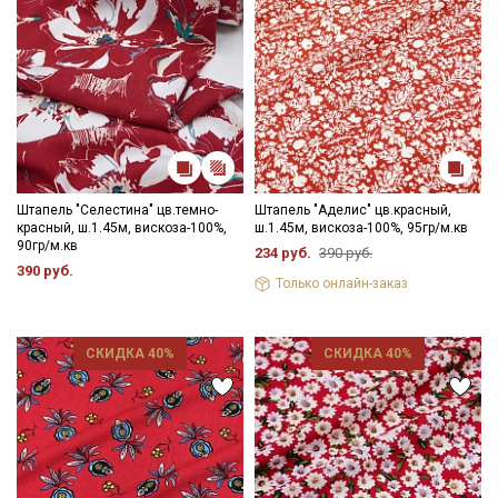
Штапель "Селестина" цв.темно-
Штапель "Аделис" цв.красный,
красный, ш.1.45м, вискоза-100%,
ш.1.45м, вискоза-100%, 95гр/м.кв
90гр/м.кв
234 руб.
390 руб.
390 руб.
Только онлайн-заказ
СКИДКА 40%
СКИДКА 40%