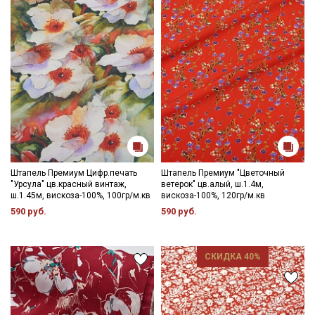
Штапель Премиум Цифр.печать
Штапель Премиум "Цветочный
"Урсула" цв.красный винтаж,
ветерок" цв.алый, ш.1.4м,
ш.1.45м, вискоза-100%, 100гр/м.кв
вискоза-100%, 120гр/м.кв
590 руб.
590 руб.
СКИДКА 40%