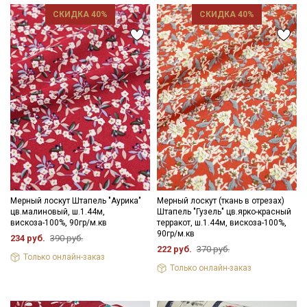
СКИДКА 40%
СКИДКА 40%
Мерный лоскут Штапель "Аурика"
Мерный лоскут (ткань в отрезах)
цв.малиновый, ш.1.44м,
Штапель "Гузель" цв.ярко-красный
вискоза-100%, 90гр/м.кв
терракот, ш.1.44м, вискоза-100%,
90гр/м.кв
234 руб.
390 руб.
222 руб.
370 руб.
Только онлайн-заказ
Только онлайн-заказ
Секретная рассылка от Купава
Мы публикуем здесь дополнительные