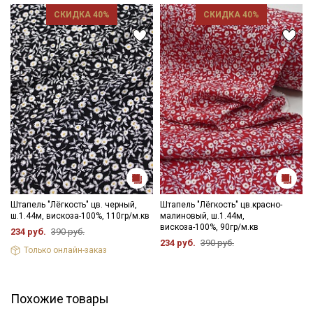
слегка влажную ткань прогладьте теплым утюгом, с
СКИДКА 40%
СКИДКА 40%
изнаночной стороны.
Край ткани склонен к осыпанию, рекомендуем увеличить
припуски на швы и использовать иглы и нитки для легких
видов ткани.
Уход:
- стирка до 30C режим "ручной стирки"
- запрещены отбеливатели
- сушить в подвешенном и расправленном состоянии
- гладить на низкой температуре (с изнанки).
Цветопередача может отличаться от оригинального цвета
ткани в зависимости от настроек вашего монитора и в
зависимости от партии.
Штапель "Лёгкость" цв. черный,
Штапель "Лёгкость" цв.красно-
ш.1.44м, вискоза-100%, 110гр/м.кв
малиновый, ш.1.44м,
вискоза-100%, 90гр/м.кв
234 руб.
390 руб.
234 руб.
390 руб.
Только онлайн-заказ
Похожие товары