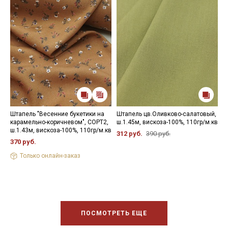
Штапель "Весенние букетики на
Штапель цв.Оливково-салатовый,
Ш
карамельно-коричневом", СОРТ2,
ш.1.45м, вискоза-100%, 110гр/м.кв
ц
ш.1.43м, вискоза-100%, 110гр/м.кв
в
312 руб.
390 руб.
370 руб.
2
Только онлайн-заказ
ПОСМОТРЕТЬ ЕЩЕ