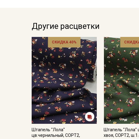
Другие расцветки
СКИДКА 40%
СКИДКА
Штапель "Лола"
Штапель "Лола" 
цв.чернильный, СОРТ2,
хвоя, СОРТ2, ш.1