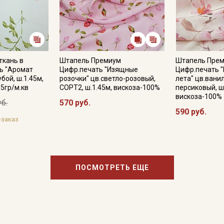
ткань в
Штапель Премиум
Штапель Пре
ь "Аромат
Цифр.печать "Изящные
Цифр.печать 
убой, ш.1.45м,
розочки" цв.светло-розовый,
лета" цв.вани
05гр/м.кв
СОРТ2, ш.1.45м, вискоза-100%
персиковый, ш
вискоза-100%
уб.
570 руб.
590 руб.
-заказ
ПОСМОТРЕТЬ ЕЩЕ