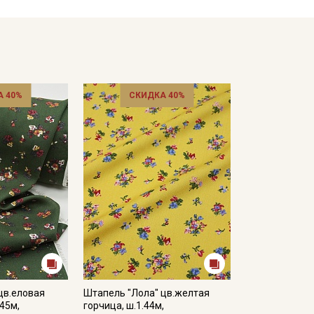
 40%
СКИДКА 40%
цв.еловая
Штапель "Лола" цв.желтая
.45м,
горчица, ш.1.44м,