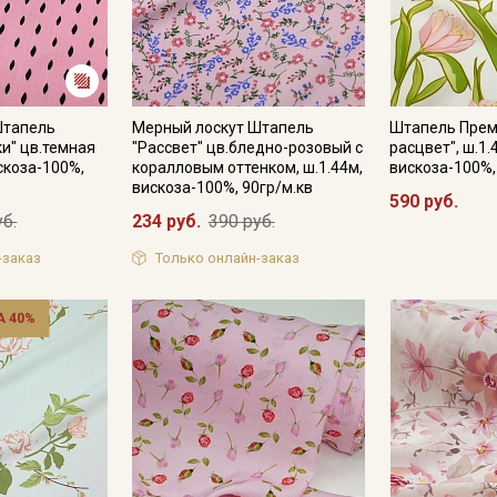
Подписаться
Штапель
Мерный лоскут Штапель
Штапель Прем
Ознакомлен(а) с
Политикой обработки персональных
ки" цв.темная
"Рассвет" цв.бледно-розовый с
расцвет", ш.1.
данных
и даю
Согласие на обработку персональных
искоза-100%,
коралловым оттенком, ш.1.44м,
вискоза-100%,
данных
вискоза-100%, 90гр/м.кв
590 руб.
Даю
Согласие на получение рекламных и
уб.
234 руб.
390 руб.
информационных рассылок
-заказ
Только онлайн-заказ
 40%