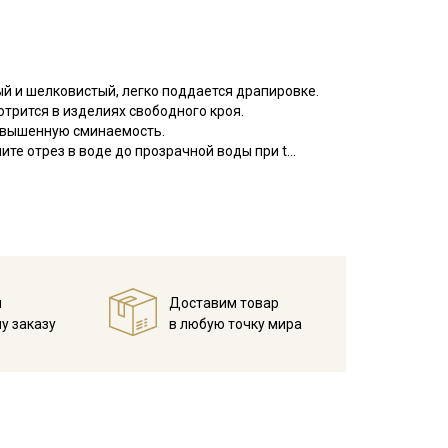
ый и шелковистый, легко поддается драпировке.
трится в изделиях свободного кроя.
овышенную сминаемость.
те отрез в воде до прозрачной воды при t
 и слегка влажную ткань прогладьте теплым утюгом,
пуски на швы и использовать иглы и нитки для
й
Доставим товар
у заказу
в любую точку мира
кани в зависимости от настроек вашего монитора и