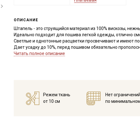
Платьевая
ОПИСАНИЕ
Штапель - это струящийся материал из 100% вискозы, нежн
Идеально подходит для пошива легкой одежды, отлично смо
Светлые и однотонные расцветки просвечивают и имеют п
Дает усадку до 10%, перед пошивом обязательно прополосни
дальнейших стирок, но не выше 40С, подсушите в один слой
Читать полное описание
с изнаночной стороны.
Край ткани склонен к осыпанию, рекомендуем увеличить при
легких видов ткани.
Уход:
- стирка до 30C режим "ручной стирки"
- запрещены отбеливатели
Режем ткань
Нет ограничени
- сушить в подвешенном и расправленном состоянии
от 10 см
по минимальном
- гладить на низкой температуре (с изнанки).
Цветопередача может отличаться от оригинального цвета т
в зависимости от партии.