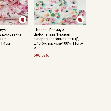
миум
Штапель Премиум
"Вдохновение
Цифр.печать "Нежная
льно-
акварель(розовые цветы)",
.1.45м,
ш.1.45м, вискоза-100%, 110гр/
м.кв
590 руб.