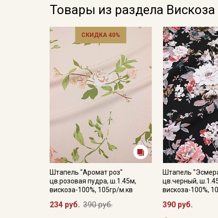
Товары из раздела Вискоза
СКИДКА 40%
Штапель "Аромат роз"
Штапель "Эсмер
цв.розовая пудра, ш.1.45м,
цв.черный, ш.1.4
вискоза-100%, 105гр/м.кв
вискоза-100%, 1
234 руб.
390 руб.
390 руб.