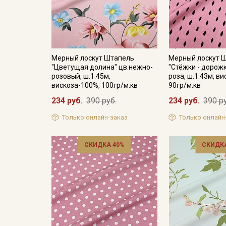
Мерный лоскут Штапель
Мерный лоскут 
"Цветущая долина" цв.нежно-
"Стёжки - дорож
розовый, ш.1.45м,
роза, ш.1.43м, в
вискоза-100%, 100гр/м.кв
90гр/м.кв
234 руб.
390 руб.
234 руб.
390 р
Только онлайн-заказ
Только онлайн
СКИДКА 40%
СКИДКА