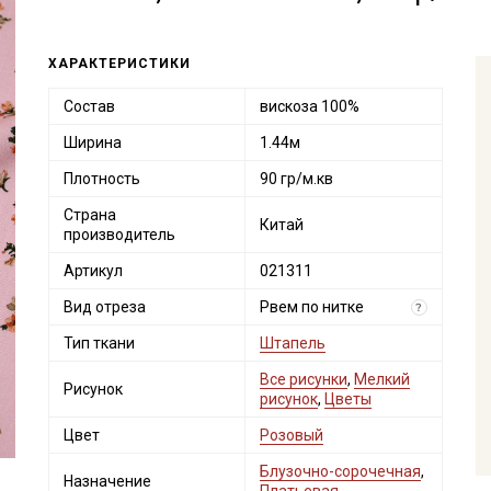
ХАРАКТЕРИСТИКИ
Состав
вискоза 100%
Ширина
1.44м
Плотность
90 гр/м.кв
Страна
Китай
производитель
Артикул
021311
Вид отреза
Рвем по нитке
?
Тип ткани
Штапель
Все рисунки
,
Мелкий
Рисунок
рисунок
,
Цветы
Цвет
Розовый
Блузочно-сорочечная
,
Назначение