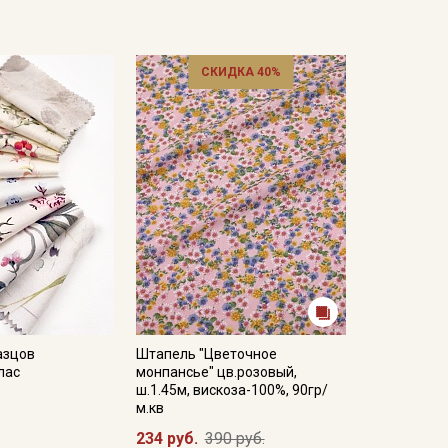
СКИДКА 40%
азцов
Штапель "Цветочное
лас
монпансье" цв.розовый,
ш.1.45м, вискоза-100%, 90гр/
м.кв
234 руб.
390 руб.