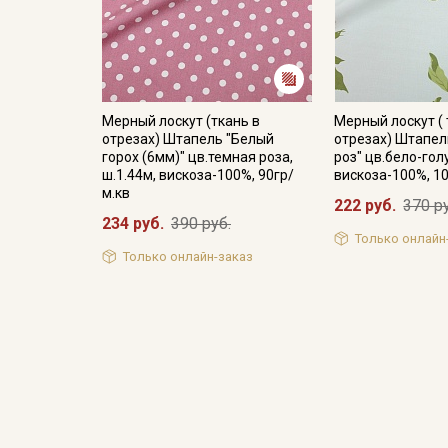
Мерный лоскут (ткань в
Мерный лоскут ( 
отрезах) Штапель "Белый
отрезах) Штапел
горох (6мм)" цв.темная роза,
роз" цв.бело-гол
ш.1.44м, вискоза-100%, 90гр/
вискоза-100%, 1
м.кв
222 руб.
370 р
234 руб.
390 руб.
Только онлайн
Только онлайн-заказ