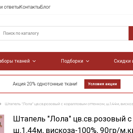
и ответы
Контакты
Блог
аборы тканей
Подборки
Скидки 
Акция 20% однотонные ткани!
Условия акции
Штапель "Лола" цв.св.розовый с коралловым оттенком, ш.1.44м, вискоз
Штапель "Лола" цв.св.розовый 
ш.1.44м, вискоза-100%, 90гр/м.к