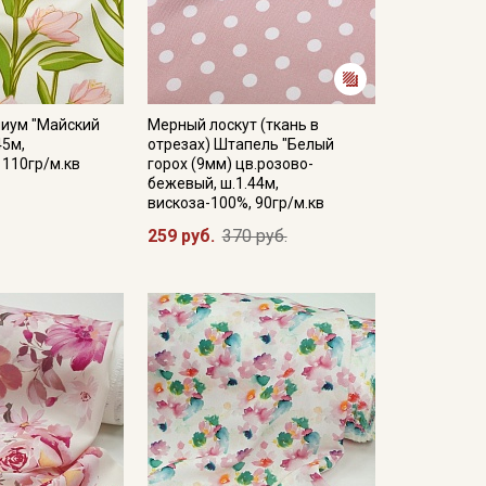
иум "Майский
Мерный лоскут (ткань в
45м,
отрезах) Штапель "Белый
 110гр/м.кв
горох (9мм) цв.розово-
бежевый, ш.1.44м,
вискоза-100%, 90гр/м.кв
259 руб.
370 руб.