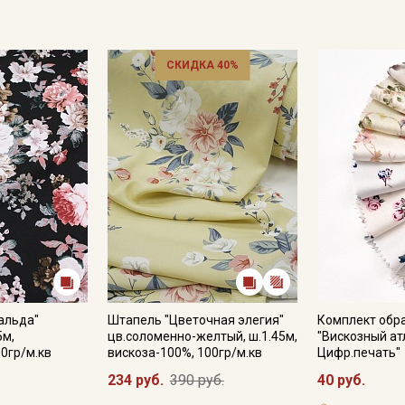
СКИДКА 40%
альда"
Штапель "Цветочная элегия"
Комплект обр
5м,
цв.соломенно-желтый, ш.1.45м,
"Вискозный ат
00гр/м.кв
вискоза-100%, 100гр/м.кв
Цифр.печать"
234 руб.
390 руб.
40 руб.