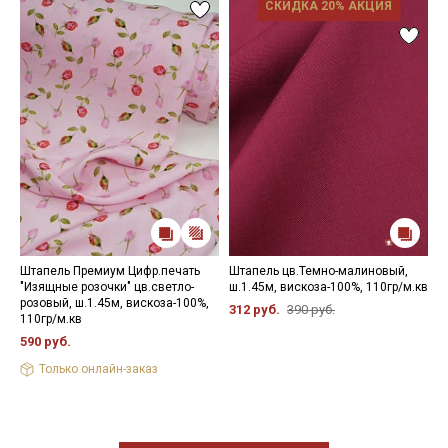
СКИДКА 20% АКЦИЯ
Штапель Премиум Цифр.печать
Штапель цв.Темно-малиновый,
М
"Изящные розочки" цв.светло-
ш.1.45м, вискоза-100%, 110гр/м.кв
Ш
розовый, ш.1.45м, вискоза-100%,
ц
312 руб.
390 руб.
110гр/м.кв
в
590 руб.
2
Только онлайн-заказ