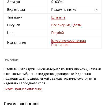
Артикул
016394
Вид отреза
Режем по нитке
?
Тип ткани
Штапель
Рисунок
Все рисунки
,
Цветы
Цвет
Голубой
Блузочно-сорочечная
,
Назначение
Платьевая
Описание
Штапель - это струящийся материал из 100% вискозы, нежный
и шелковистый, легко поддается драпировке. Идеально
подходит для пошива легкой одежды, отлично смотрится в
изделиях свободного кроя.
Светлые и однотонные расцветки просвечивают и имеют
Читать полное описание
повышенную сминаемость.
Дает усадку до 10%, перед пошивом обязательно
прополосните ткань в воде до прозрачной воды при t
Другие расцветки