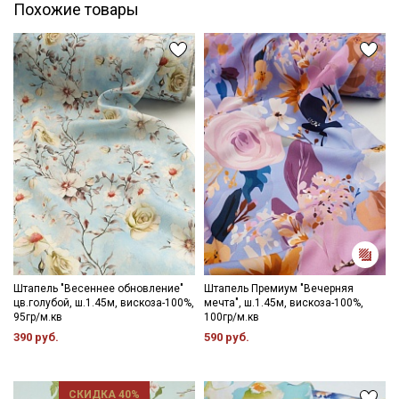
Похожие товары
Штапель "Весеннее обновление"
Штапель Премиум "Вечерняя
цв.голубой, ш.1.45м, вискоза-100%,
мечта", ш.1.45м, вискоза-100%,
95гр/м.кв
100гр/м.кв
390 руб.
590 руб.
Секретная рассылка от Купава
СКИДКА 40%