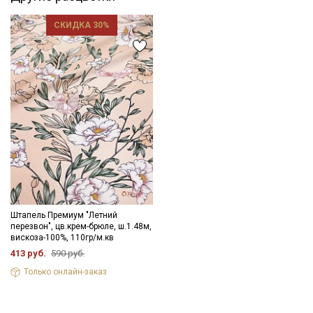
дальнейших стирок, но не выше 40С, подсушите в один слой и
слегка влажную ткань прогладьте теплым утюгом с
СКИДКА 30%
изнаночной стороны.
Край ткани склонен к осыпанию, рекомендуем увеличить
припуски на швы и использовать иглы и нитки для легких
видов ткани.
Уход:
- стирка до 30C режим "ручной стирки"
- запрещены отбеливатели
- сушить в подвешенном и расправленном состоянии
- гладить на низкой температуре (с изнанки).
Ширина ткани ±1см.
Цветопередача может отличаться от оригинального цвета
ткани в зависимости от настроек вашего монитора и в
зависимости от партии.
Штапель Премиум "Летний
перезвон", цв.крем-брюле, ш.1.48м,
вискоза-100%, 110гр/м.кв
413 руб.
590 руб.
Только онлайн-заказ