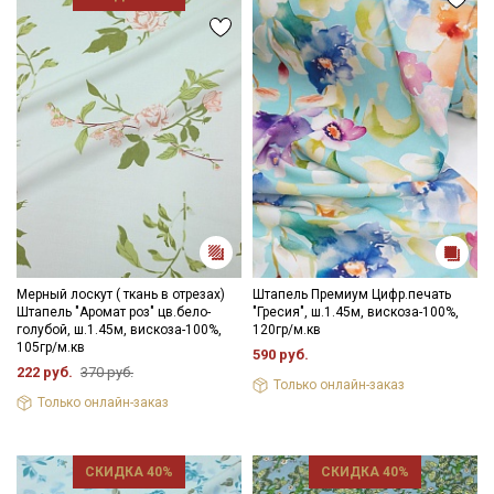
Мы публикуем здесь дополнительные
промокоды и скидки до 30% на узкие
категории тканей
Электронная почта
Подписаться
Ознакомлен(а) с
Политикой обработки персональных
Мерный лоскут ( ткань в отрезах)
Штапель Премиум Цифр.печать
данных
и даю
Согласие на обработку персональных
Штапель "Аромат роз" цв.бело-
"Гресия", ш.1.45м, вискоза-100%,
данных
голубой, ш.1.45м, вискоза-100%,
120гр/м.кв
105гр/м.кв
590 руб.
Даю
Согласие на получение рекламных и
222 руб.
370 руб.
информационных рассылок
Только онлайн-заказ
Только онлайн-заказ
СКИДКА 40%
СКИДКА 40%