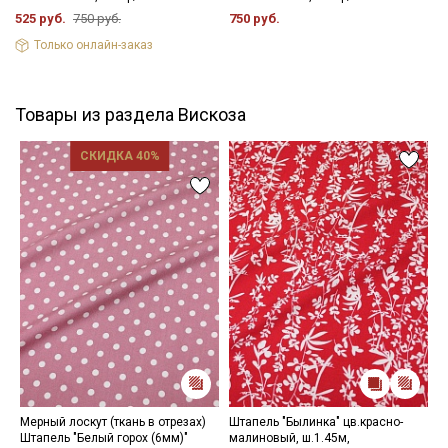
525 руб.
750 руб.
750 руб.
Только онлайн-заказ
Товары из раздела Вискоза
СКИДКА 40%
Мерный лоскут (ткань в отрезах)
Штапель "Былинка" цв.красно-
Ш
Штапель "Белый горох (6мм)"
малиновый, ш.1.45м,
"