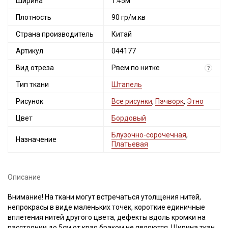
Ширина
1.45м
Плотность
90 гр/м.кв
Страна производитель
Китай
Артикул
044177
Вид отреза
Рвем по нитке
?
Тип ткани
Штапель
Рисунок
Все рисунки
,
Пэчворк
,
Этно
Цвет
Бордовый
Блузочно-сорочечная
,
Назначение
Платьевая
Описание
Внимание! На ткани могут встречаться утолщения нитей,
непрокрасы в виде маленьких точек, короткие единичные
вплетения нитей другого цвета, дефекты вдоль кромки на
расстоянии до 5см от края браком не являются. Ширина ткани