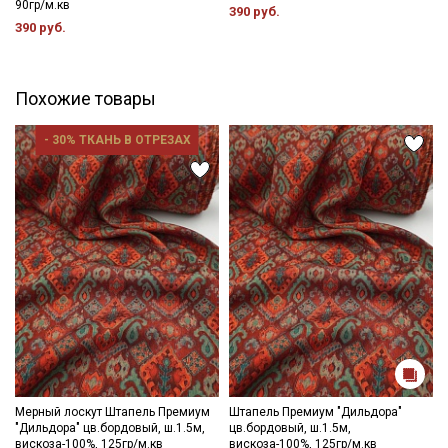
90гр/м.кв
ткани в зависимости от настроек вашего монитора и в
390 руб.
390 руб.
зависимости от партии.
Похожие товары
- 30% ТКАНЬ В ОТРЕЗАХ
Мерный лоскут Штапель Премиум
Штапель Премиум "Дильдора"
"Дильдора" цв.бордовый, ш.1.5м,
цв.бордовый, ш.1.5м,
вискоза-100%, 125гр/м.кв
вискоза-100%, 125гр/м.кв