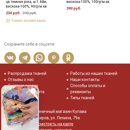
цв.темная роза, ш.1.44м,
вискоза-100%, 100гр/м.кв
ш
вискоза-100%, 90гр/м.кв
390 руб.
5
234 руб.
390 руб.
Только онлайн-заказ
Сохраните себе в соцсети
Распродажа тканей
Работы из наших тканей
Отзывы о нас
Наши контакты
Система скидок
Способы оплаты и
Доставка и оплата
реквизиты
Типы тканей
Розничный магазин Купава
г. Киров, ул. Ленина, 79а
Посмотреть на карте