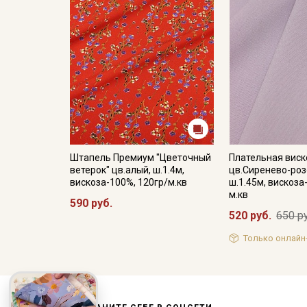
Штапель Премиум "Цветочный
Плательная виск
ветерок" цв.алый, ш.1.4м,
цв.Сиренево-роз
вискоза-100%, 120гр/м.кв
ш.1.45м, вискоза
м.кв
590 руб.
520 руб.
650 р
Только онлайн