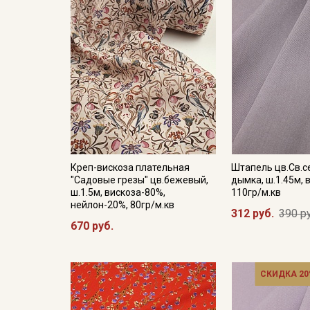
Креп-вискоза плательная
Штапель цв.Св.с
"Садовые грезы" цв.бежевый,
дымка, ш.1.45м, 
ш.1.5м, вискоза-80%,
110гр/м.кв
нейлон-20%, 80гр/м.кв
312 руб.
390 р
670 руб.
СКИДКА 20