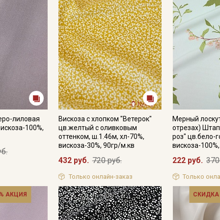
еро-лиловая
Вискоза с хлопком "Ветерок"
Мерный лоскут
вискоза-100%,
цв.желтый с оливковым
отрезах) Шта
оттенком, ш.1.46м, хл-70%,
роз" цв.бело-г
вискоза-30%, 90гр/м.кв
вискоза-100%,
уб.
432 руб.
720 руб.
222 руб.
370
Только онлайн-заказ
Только онла
% АКЦИЯ
СКИДКА