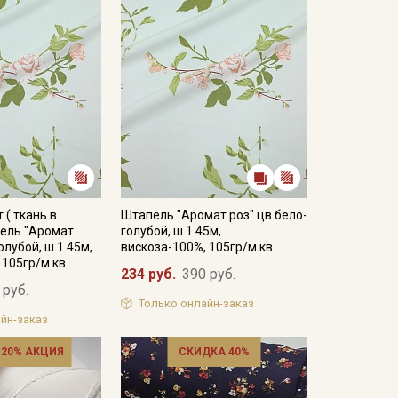
 ( ткань в
Штапель "Аромат роз" цв.бело-
пель "Аромат
голубой, ш.1.45м,
олубой, ш.1.45м,
вискоза-100%, 105гр/м.кв
 105гр/м.кв
234 руб.
390 руб.
 руб.
Только онлайн-заказ
йн-заказ
 20% АКЦИЯ
СКИДКА 40%