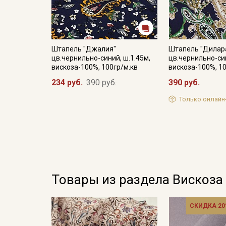
Штапель "Джалия"
Штапель "Дилар
цв.чернильно-синий, ш.1.45м,
цв.чернильно-син
вискоза-100%, 100гр/м.кв
вискоза-100%, 1
234 руб.
390 руб.
390 руб.
Только онлайн
Товары из раздела Вискоза
СКИДКА 20