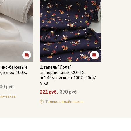
очно-бежевый,
Штапель "Лола"
м, купра-100%,
цв.чернильный, СОРТ2,
ш.1.45м, вискоза-100%, 90гр/
м.кв
00 руб.
222 руб.
370 руб.
йн-заказ
Только онлайн-заказ