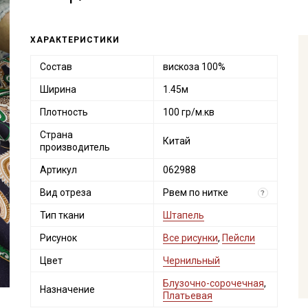
ХАРАКТЕРИСТИКИ
Состав
вискоза 100%
Ширина
1.45м
Плотность
100 гр/м.кв
Страна
Китай
производитель
Артикул
062988
Вид отреза
Рвем по нитке
?
Тип ткани
Штапель
Рисунок
Все рисунки
,
Пейсли
Цвет
Чернильный
Блузочно-сорочечная
,
Назначение
Платьевая