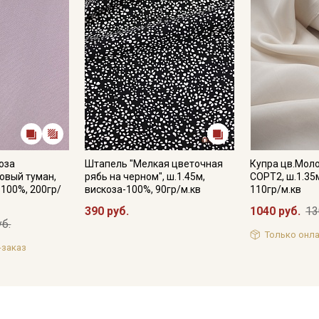
оза
Штапель "Мелкая цветочная
Купра цв.Мол
овый туман,
рябь на черном", ш.1.45м,
СОРТ2, ш.1.35
-100%, 200гр/
вискоза-100%, 90гр/м.кв
110гр/м.кв
390 руб.
1040 руб.
13
уб.
Только онла
-заказ