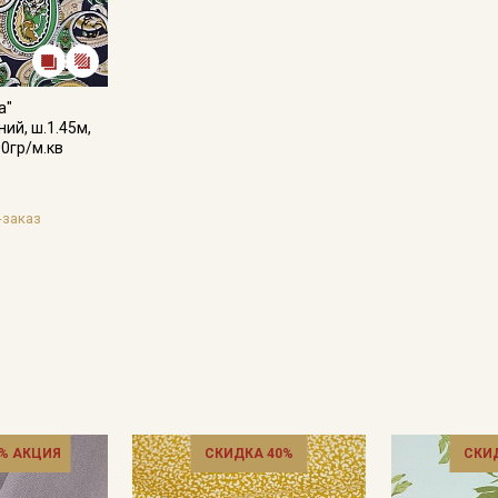
информационных рассылок
а"
ий, ш.1.45м,
00гр/м.кв
-заказ
% АКЦИЯ
СКИДКА 40%
СКИ