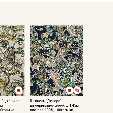
в зависимости от партии.
" цв.бежево-
Штапель "Дилара"
5м,
цв.чернильно-синий, ш.1.45м,
00гр/м.кв
вискоза-100%, 100гр/м.кв