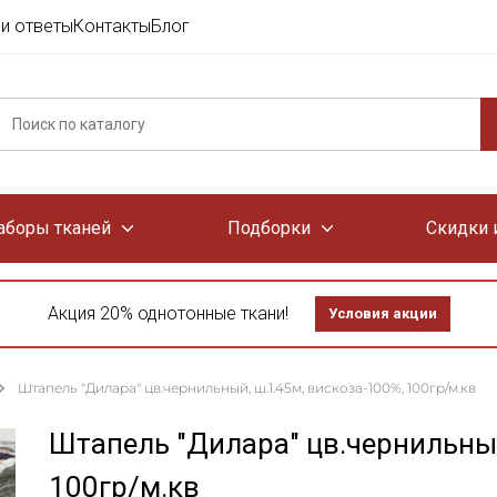
и ответы
Контакты
Блог
аборы тканей
Подборки
Скидки 
Акция 20% однотонные ткани!
Условия акции
Штапель "Дилара" цв.чернильный, ш.1.45м, вискоза-100%, 100гр/м.кв
Штапель "Дилара" цв.чернильный
100гр/м.кв