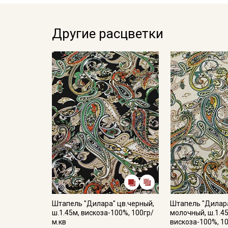
Другие расцветки
Штапель "Дилара" цв.черный,
Штапель "Дилара
ш.1.45м, вискоза-100%, 100гр/
молочный, ш.1.4
м.кв
вискоза-100%, 1