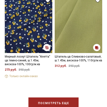
Мерный лоскут Штапель "Алетта"
Штапель цв.Оливково-салатовый,
Ш
цв.темно-синий, ш.1.45м,
ш.1.45м, вискоза-100%, 110гр/м.кв
ж
вискоза-100%, 100гр/м.кв
1
312 руб.
390 руб.
273 руб.
390 руб.
2
Только онлайн-заказ
ПОСМОТРЕТЬ ЕЩЕ