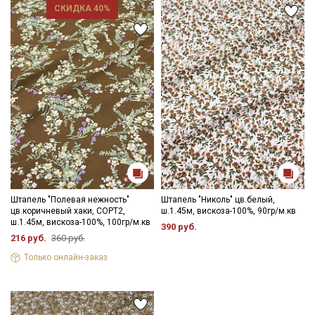
СКИДКА 40%
Ознакомлен(а) с
Политикой обработки персональных
данных
и даю
Согласие на обработку персональных
данных
Даю
Согласие на получение рекламных и
информационных рассылок
Штапель "Полевая нежность"
Штапель "Николь" цв.белый,
цв.коричневый хаки, СОРТ2,
ш.1.45м, вискоза-100%, 90гр/м.кв
ш.1.45м, вискоза-100%, 100гр/м.кв
390 руб.
216 руб.
360 руб.
Только онлайн-заказ