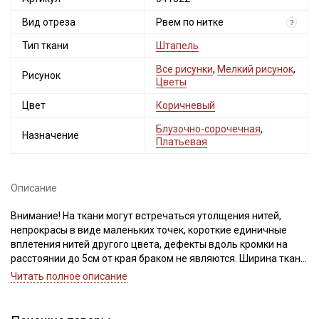
Вид отреза
Рвем по нитке
?
Тип ткани
Штапель
Все рисунки
,
Мелкий рисунок
,
Рисунок
Цветы
Цвет
Коричневый
Блузочно-сорочечная
,
Назначение
Платьевая
Описание
Внимание! На ткани могут встречаться утолщения нитей,
непрокрасы в виде маленьких точек, короткие единичные
вплетения нитей другого цвета, дефекты вдоль кромки на
расстоянии до 5см от края браком не являются. Ширина ткани
±2см. Просим учитывать это при покупке.
Читать полное описание
Штапель - это струящийся материал из 100% вискозы, нежный
и шелковистый, легко поддается драпировке. Идеально