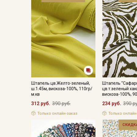
Штапель цв.Желто-зеленый,
Штапель "Сафар
ш.1.45м, вискоза-100%, 110гр/
цв.т.зеленый хаки
м.кв
вискоза-100%, 90
312 руб.
390 руб.
234 руб.
390 р
Только онлайн-заказ
Только онлайн
СКИДКА