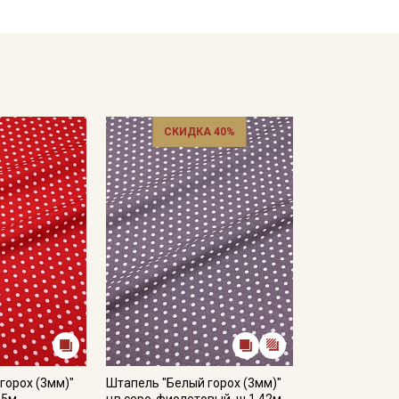
СКИДКА 40%
горох (3мм)"
Штапель "Белый горох (3мм)"
45м,
цв.серо-фиолетовый, ш.1.42м,