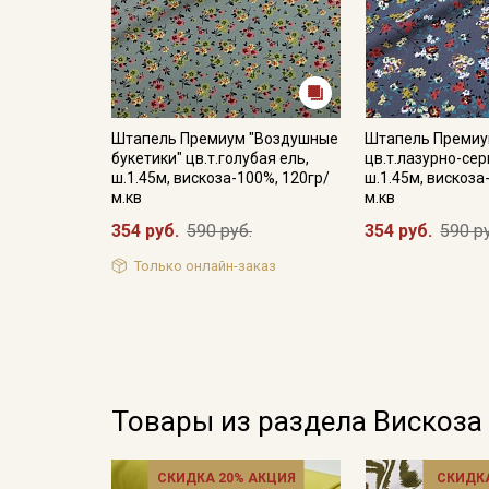
Штапель Премиум "Воздушные
Штапель Премиу
букетики" цв.т.голубая ель,
цв.т.лазурно-се
ш.1.45м, вискоза-100%, 120гр/
ш.1.45м, вискоза
м.кв
м.кв
354 руб.
590 руб.
354 руб.
590 р
Только онлайн-заказ
Товары из раздела Вискоза
СКИДКА 20% АКЦИЯ
СКИДКА