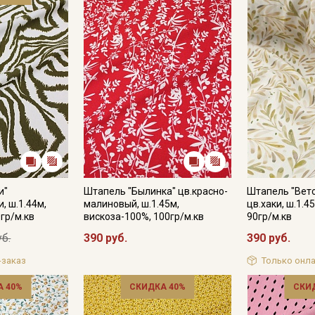
и"
Штапель "Былинка" цв.красно-
Штапель "Вет
, ш.1.44м,
малиновый, ш.1.45м,
цв.хаки, ш.1.4
гр/м.кв
вискоза-100%, 100гр/м.кв
90гр/м.кв
уб.
390 руб.
390 руб.
-заказ
Только онла
 40%
СКИДКА 40%
СКИ