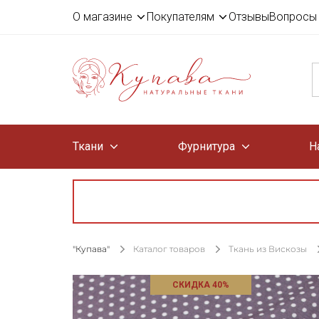
О магазине
Покупателям
Отзывы
Вопросы 
Ткани
Фурнитура
Н
"Купава"
Каталог товаров
Ткань из Вискозы
СКИДКА 40%