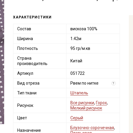
ХАРАКТЕРИСТИКИ
Состав
вискоза 100%
Ширина
1.42м
Плотность
95 гр/м.кв
Страна
Китай
производитель
Артикул
051722
Вид отреза
Рвем по нитке
?
Тип ткани
Штапель
Все рисунки
,
Горох
,
Рисунок
Мелкий рисунок
Цвет
Серый
Блузочно-сорочечная
,
Назначение