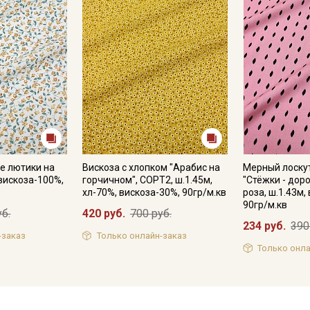
е лютики на
Вискоза с хлопком "Арабис на
Мерный лоску
 вискоза-100%,
горчичном", СОРТ2, ш.1.45м,
"Стёжки - дор
хл-70%, вискоза-30%, 90гр/м.кв
роза, ш.1.43м,
90гр/м.кв
уб.
420 руб.
700 руб.
234 руб.
390
-заказ
Только онлайн-заказ
Только онла