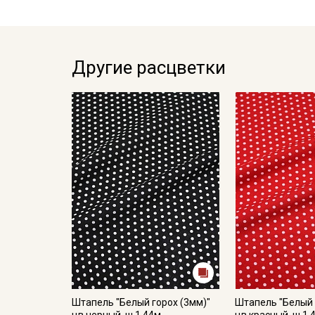
Другие расцветки
Штапель "Белый горох (3мм)"
Штапель "Белый 
цв.черный, ш.1.44м,
цв.красный, ш.1.