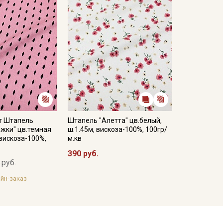
т Штапель
Штапель "Алетта" цв.белый,
ожки" цв.темная
ш.1.45м, вискоза-100%, 100гр/
 вискоза-100%,
м.кв
390 руб.
 руб.
йн-заказ