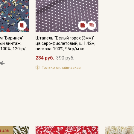
информационных рассылок
м "Виринея"
Штапель "Белый горох (3мм)"
рый винтаж,
цв.серо-фиолетовый, ш.1.42м,
-100%, 120гр/
вискоза-100%, 95гр/м.кв
234 руб.
390 руб.
уб.
Только онлайн-заказ
 40%