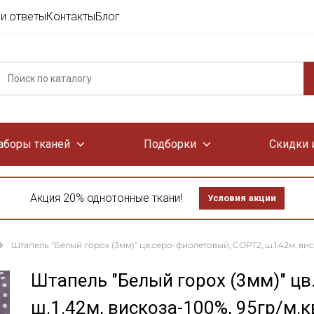
и ответы
Контакты
Блог
аборы тканей
Подборки
Скидки 
Акция 20% однотонные ткани!
Условия акции
Штапель "Белый горох (3мм)" цв.серо-фиолетовый, СОРТ2, ш.1.42м, вис
Штапель "Белый горох (3мм)" цв
ш.1.42м, вискоза-100%, 95гр/м.к