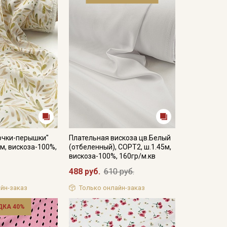
очки-перышки"
Плательная вискоза цв.Белый
5м, вискоза-100%,
(отбеленный), СОРТ2, ш.1.45м,
вискоза-100%, 160гр/м.кв
488 руб.
610 руб.
йн-заказ
Только онлайн-заказ
ДКА 40%