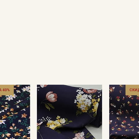
Секретная рассылка от
Купава
 40%
СКИ
Мы публикуем здесь дополнительные
промокоды и скидки до 30% на узкие
категории тканей
Электронная почта