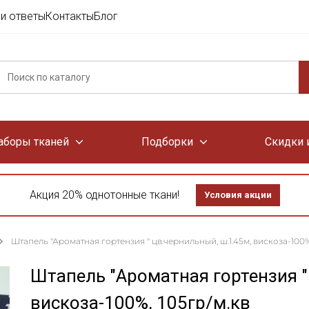
и ответы
Контакты
Блог
аборы тканей
Подборки
Скидки 
Акция 20% однотонные ткани!
Условия акции
Штапель "Ароматная гортензия " цв.чернильный, ш.1.45м, вискоза-100%
Штапель "Ароматная гортензия "
вискоза-100%, 105гр/м.кв