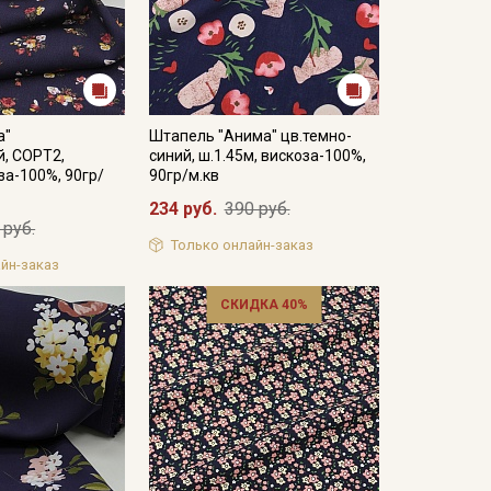
а"
Штапель "Анима" цв.темно-
, СОРТ2,
синий, ш.1.45м, вискоза-100%,
за-100%, 90гр/
90гр/м.кв
234 руб.
390 руб.
 руб.
Только онлайн-заказ
йн-заказ
СКИДКА 40%