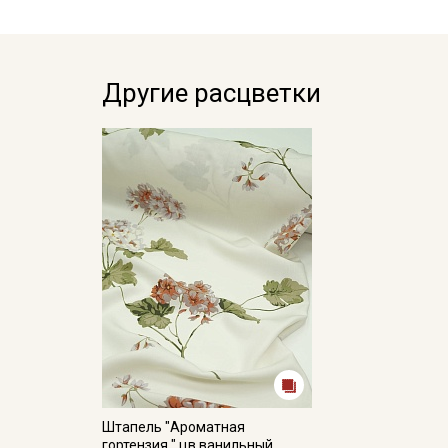
Другие расцветки
Штапель "Ароматная
гортензия " цв.ванильный,