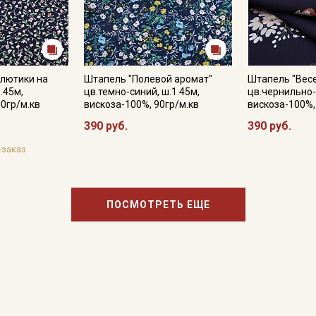
 лютики на
Штапель "Полевой аромат"
Штапель "Вес
.45м,
цв.темно-синий, ш.1.45м,
цв.чернильно-
00гр/м.кв
вискоза-100%, 90гр/м.кв
вискоза-100%,
390 руб.
390 руб.
-заказ
ПОСМОТРЕТЬ ЕЩЕ