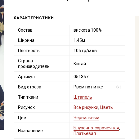
ХАРАКТЕРИСТИКИ
Состав
вискоза 100%
Ширина
1.45м
Плотность
105 гр/м.кв
Страна
Китай
производитель
Артикул
051367
Вид отреза
Рвем по нитке
?
Тип ткани
Штапель
Рисунок
Все рисунки
,
Цветы
Цвет
Чернильный
Блузочно-сорочечная
,
Назначение
Платьевая