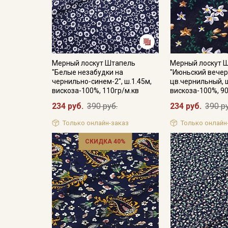
Мерный лоскут Штапель
Мерный лоскут 
"Белые незабудки на
"Июньский вечер
чернильно-синем-2", ш.1.45м,
цв.чернильный, ш
вискоза-100%, 110гр/м.кв
вискоза-100%, 90
234 руб.
390 руб.
234 руб.
390 р
Только онлайн-заказ
Только онлайн
СКИДКА 40%