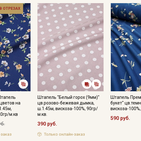
 В ОТРЕЗАХ
Штапель
Штапель "Белый горох (9мм)"
Штапель Прем
цветов на
цв.розово-бежевая дымка,
букет" цв.темн
1.45м,
ш.1.45м, вискоза-100%, 90гр/
вискоза-100%,
20гр/м.кв
м.кв.
590 руб.
уб.
390 руб.
-заказ
Только онлайн-заказ