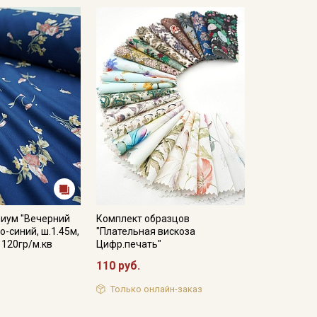
иум "Вечерний
Комплект образцов
о-синий, ш.1.45м,
"Плательная вискоза
 120гр/м.кв
Цифр.печать"
110 руб.
Только онлайн-заказ