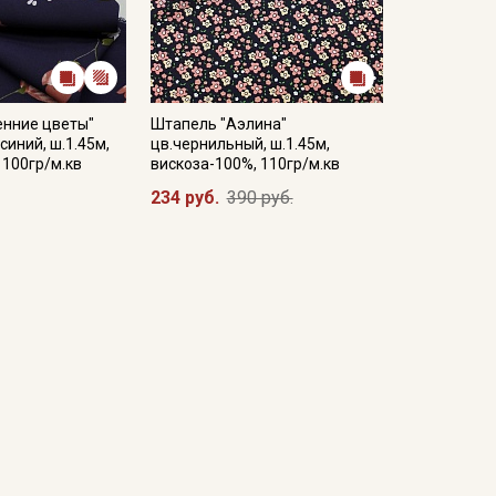
енние цветы"
Штапель "Аэлина"
синий, ш.1.45м,
цв.чернильный, ш.1.45м,
 100гр/м.кв
вискоза-100%, 110гр/м.кв
234 руб.
390 руб.