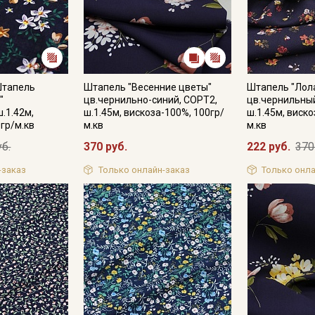
Подписаться
Штапель
Штапель "Весенние цветы"
Штапель "Лол
Ознакомлен(а) с
Политикой обработки персональных
"
цв.чернильно-синий, СОРТ2,
цв.чернильный
данных
и даю
Согласие на обработку персональных
.1.42м,
ш.1.45м, вискоза-100%, 100гр/
ш.1.45м, виско
данных
гр/м.кв
м.кв
м.кв
Даю
Согласие на получение рекламных и
уб.
370 руб.
222 руб.
370
информационных рассылок
-заказ
Только онлайн-заказ
Только онла