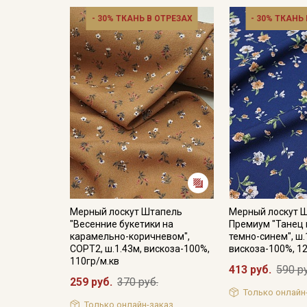
- 30% ТКАНЬ В ОТРЕЗАХ
- 30% ТКАНЬ
Мерный лоскут Штапель
Мерный лоскут 
"Весенние букетики на
Премиум "Танец 
карамельно-коричневом",
темно-синем", ш.
СОРТ2, ш.1.43м, вискоза-100%,
вискоза-100%, 1
110гр/м.кв
413 руб.
590 р
259 руб.
370 руб.
Только онлайн
Только онлайн-заказ