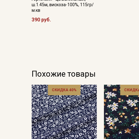
ш.1.45м, вискоза-100%, 115гр/
м.кв
390 руб.
Похожие товары
СКИДКА 40%
СКИДКА