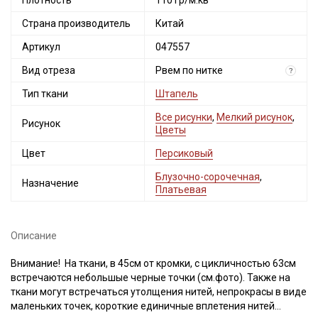
Плотность
110 гр/м.кв
Страна производитель
Китай
Артикул
047557
Вид отреза
Рвем по нитке
?
Тип ткани
Штапель
Все рисунки
,
Мелкий рисунок
,
Рисунок
Цветы
Цвет
Персиковый
Блузочно-сорочечная
,
Назначение
Платьевая
Описание
Внимание! На ткани, в 45см от кромки, с цикличностью 63см
встречаются небольшые черные точки (см.фото). Также на
ткани могут встречаться утолщения нитей, непрокрасы в виде
маленьких точек, короткие единичные вплетения нитей