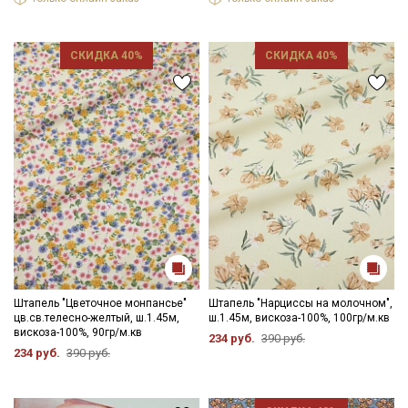
данных
Даю
Согласие на получение рекламных и
информационных рассылок
СКИДКА 40%
СКИДКА 40%
Штапель "Цветочное монпансье"
Штапель "Нарциссы на молочном",
цв.св.телесно-желтый, ш.1.45м,
ш.1.45м, вискоза-100%, 100гр/м.кв
вискоза-100%, 90гр/м.кв
234 руб.
390 руб.
234 руб.
390 руб.