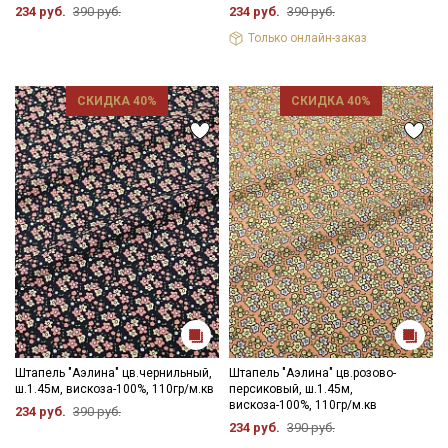
234 руб.
390 руб.
234 руб.
390 руб.
Цветопередача может отличаться от оригинального цвета
ткани в зависимости от настроек вашего монитора и в
Только онлайн-заказ
зависимости от партии.
СКИДКА 40%
СКИДКА 40%
Штапель "Аэлина" цв.чернильный,
Штапель "Аэлина" цв.розово-
ш.1.45м, вискоза-100%, 110гр/м.кв
персиковый, ш.1.45м,
вискоза-100%, 110гр/м.кв
234 руб.
390 руб.
234 руб.
390 руб.