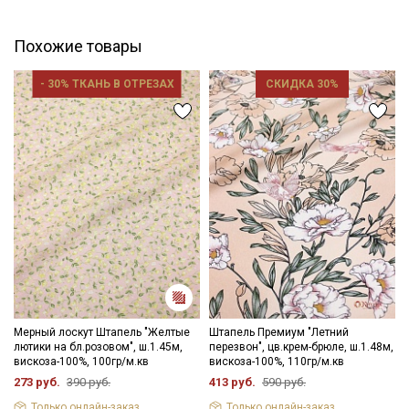
Похожие товары
- 30% ТКАНЬ В ОТРЕЗАХ
СКИДКА 30%
Секретная рассылка от Купава
Мы публикуем здесь дополнительные
промокоды и скидки до 30% на узкие
категории тканей
Электронная почта
Мерный лоскут Штапель "Желтые
Штапель Премиум "Летний
Подписаться
лютики на бл.розовом", ш.1.45м,
перезвон", цв.крем-брюле, ш.1.48м,
вискоза-100%, 100гр/м.кв
вискоза-100%, 110гр/м.кв
273 руб.
390 руб.
413 руб.
590 руб.
Ознакомлен(а) с
Политикой обработки персональных
данных
и даю
Согласие на обработку персональных
Только онлайн-заказ
Только онлайн-заказ