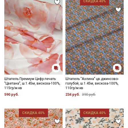
СКИДКА 40%
Штапель Премиум Цифр.печать
Штапель "Аэлина" цв.джинсово-
"Цветана", ш.1.45м, вискоза-100%,
голубой, ш.1.45м, вискоза-100%,
115гр/м.кв
110гр/м.кв
590 руб.
234 руб.
390 руб.
СКИДКА 40%
СКИДКА 40%