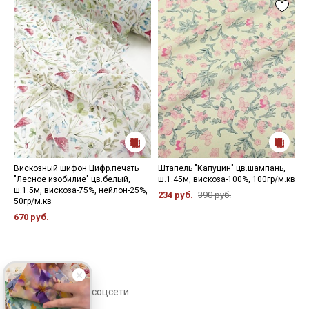
Вискозный шифон Цифр.печать
Штапель "Капуцин" цв.шампань,
Б
"Лесное изобилие" цв.белый,
ш.1.45м, вискоза-100%, 100гр/м.кв
ж
ш.1.5м, вискоза-75%, нейлон-25%,
ц
234 руб.
390 руб.
50гр/м.кв
ш
670 руб.
3
Сохраните себе в соцсети