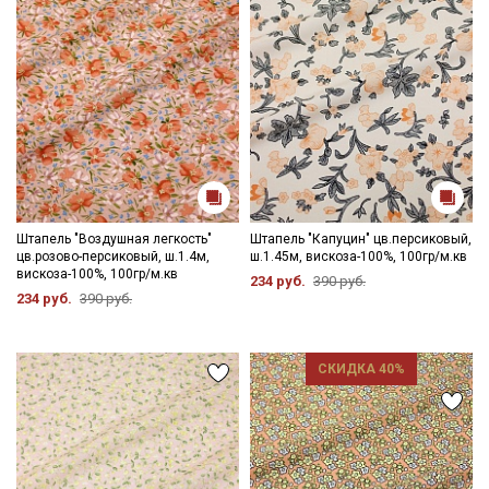
Штапель "Воздушная легкость"
Штапель "Капуцин" цв.персиковый,
цв.розово-персиковый, ш.1.4м,
ш.1.45м, вискоза-100%, 100гр/м.кв
вискоза-100%, 100гр/м.кв
234 руб.
390 руб.
234 руб.
390 руб.
СКИДКА 40%