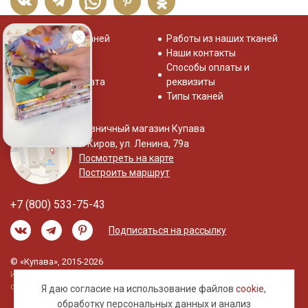
Распродажа тканей
Работы из наших тканей
Отзывы о нас
Наши контакты
Система скидок
Способы оплаты и
Доставка и оплата
реквизиты
Типы тканей
Розничный магазин Купава
г. Киров, ул. Ленина, 79а
Посмотреть на карте
Построить маршрут
+7 (800) 533-75-43
Подписаться на рассылку
© «Купава», 2015-2026
Информация на сайте не является публичной
офертой.
Я даю согласие на использование файлов
cookie
,
обработку
персональных данных
и анализ