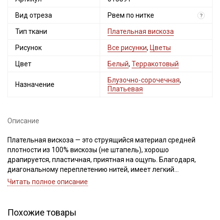
Вид отреза
Рвем по нитке
?
Тип ткани
Плательная вискоза
Рисунок
Все рисунки
,
Цветы
Цвет
Белый
,
Терракотовый
Блузочно-сорочечная
,
Назначение
Платьевая
Описание
Плательная вискоза — это струящийся материал средней
плотности из 100% вискозы (не штапель), хорошо
драпируется, пластичная, приятная на ощупь. Благодаря,
диагональному переплетению нитей, имеет легкий
благородный блеск. Идеально подходит для пошива легкой
Читать полное описание
одежды, отлично смотрится в изделиях свободного кроя.
Плательная вискоза имеет среднюю сминаемость, дает
усадку до 10%, перед пошивом обязательно прополосните
Похожие товары
отрез в воде при t дальнейших стирок, но не выше 40С