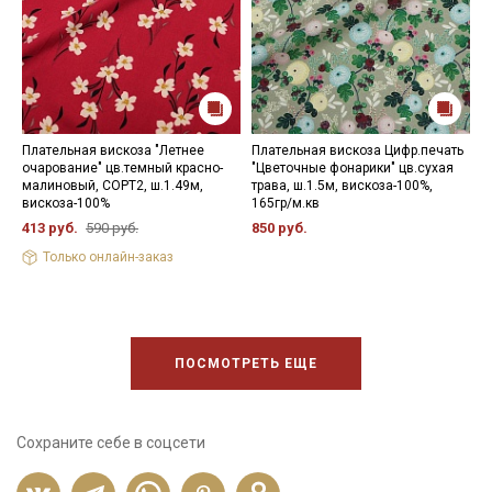
Плательная вискоза "Летнее
Плательная вискоза Цифр.печать
П
очарование" цв.темный красно-
"Цветочные фонарики" цв.сухая
з
малиновый, СОРТ2, ш.1.49м,
трава, ш.1.5м, вискоза-100%,
в
вискоза-100%
165гр/м.кв
4
413 руб.
590 руб.
850 руб.
Только онлайн-заказ
ПОСМОТРЕТЬ ЕЩЕ
Сохраните себе в соцсети