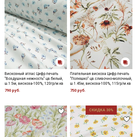
Электронная почта
Подписаться
Ознакомлен(а) с
Политикой обработки персональных
данных
и даю
Согласие на обработку персональных
данных
Вискозный атлас Цифр.печать
Плательная вискоза Цифр.печать
"Воздушная нежность" цв.белый,
"Полюшко" цв.сливочно-молочный,
Даю
Согласие на получение рекламных и
ш.1.5м, вискоза-100%, 120гр/м.кв
ш.1.45м, вискоза-100%, 115гр/м.кв
информационных рассылок
790 руб.
750 руб.
СКИДКА 30%