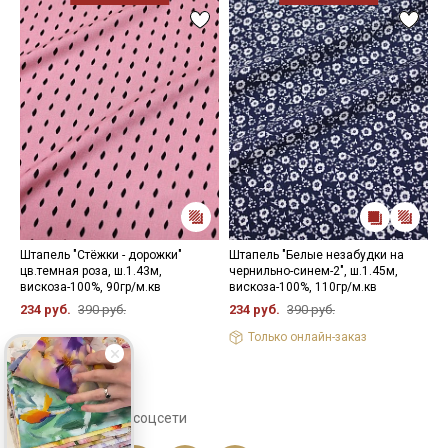
Штапель "Стёжки - дорожки"
Штапель "Белые незабудки на
П
цв.темная роза, ш.1.43м,
чернильно-синем-2", ш.1.45м,
б
вискоза-100%, 90гр/м.кв
вискоза-100%, 110гр/м.кв
С
1
234 руб.
390 руб.
234 руб.
390 руб.
5
Только онлайн-заказ
Сохраните себе в соцсети