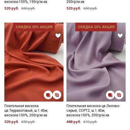
вискоза-100%, 190гр/м.кв
200гр/м.кв
цвета ткани в зависимости от настроек вашего монитора и в
520 руб.
650 руб.
520 руб.
650 руб.
зависимости от партии.
СКИДКА 20% АКЦИЯ
СКИДКА 20% АКЦИЯ
Плательная вискоза
Плательная вискоза цв.Лилово-
цв.Терракотовый, ш.1.45м,
серый, СОРТ2, ш.1.45м,
вискоза-100%, 200гр/м.кв
вискоза-100%, 200гр/м.кв
520 руб.
650 руб.
488 руб.
610 руб.