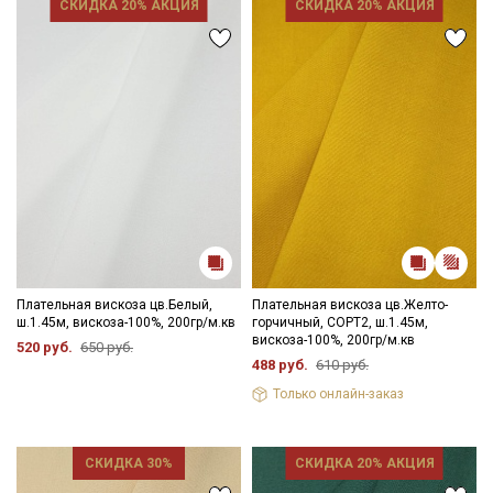
СКИДКА 20% АКЦИЯ
СКИДКА 20% АКЦИЯ
Электронная почта
Подписаться
Ознакомлен(а) с
Политикой обработки персональных
данных
и даю
Согласие на обработку персональных
данных
Даю
Согласие на получение рекламных и
Плательная вискоза цв.Белый,
Плательная вискоза цв.Желто-
информационных рассылок
ш.1.45м, вискоза-100%, 200гр/м.кв
горчичный, СОРТ2, ш.1.45м,
вискоза-100%, 200гр/м.кв
520 руб.
650 руб.
488 руб.
610 руб.
Только онлайн-заказ
СКИДКА 30%
СКИДКА 20% АКЦИЯ