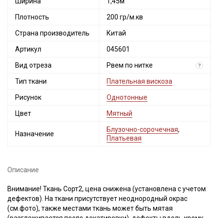
Ширина
1,45м
Плотность
200 гр/м.кв
Страна производитель
Китай
Артикул
045601
Вид отреза
Рвем по нитке
?
Тип ткани
Плательная вискоза
Рисунок
Однотонные
Цвет
Мятный
Блузочно-сорочечная
,
Назначение
Платьевая
Описание
Внимание! Ткань Сорт2, цена снижена (установлена с учетом
дефектов). На ткани присутствует неоднородный окрас
(см.фото), также местами ткань может быть мятая