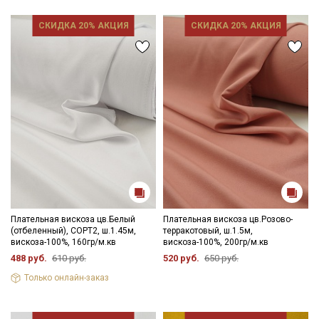
СКИДКА 20% АКЦИЯ
СКИДКА 20% АКЦИЯ
Плательная вискоза цв.Белый
Плательная вискоза цв.Розово-
(отбеленный), СОРТ2, ш.1.45м,
терракотовый, ш.1.5м,
вискоза-100%, 160гр/м.кв
вискоза-100%, 200гр/м.кв
Секретная рассылка от Купава
488 руб.
610 руб.
520 руб.
650 руб.
Только онлайн-заказ
Мы публикуем здесь дополнительные
промокоды и скидки до 30% на узкие
категории тканей