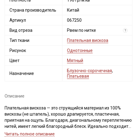
Плотность
190 гр/м.кв
Страна производитель
Китай
Артикул
067250
Вид отреза
Рвем по нитке
?
Тип ткани
Плательная вискоза
Рисунок
Однотонные
Цвет
Мятный
Блузочно-сорочечная
,
Назначение
Платьевая
Описание
Плательная вискоза — это струящийся материал из 100%
вискозы (не штапель), хорошо драпируется, пластичная,
приятная на ощупь. Благодаря, диагональному переплетению
нитей, имеет легкий благородный блеск. Идеально подходит
для пошива легкой одежды, отлично смотрится в изделиях
Читать полное описание