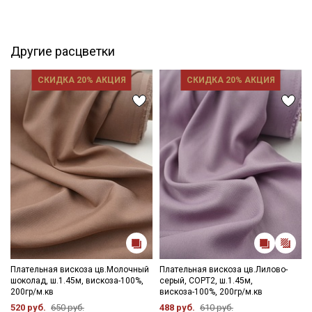
свободного кроя.
Плательная вискоза имеет среднюю сминаемость, дает
усадку до 10%, перед пошивом обязательно прополосните
отрез в воде при t дальнейших стирок, но не выше 40С
Другие расцветки
(рекомендуется полоскание до прозрачной воды), подсушите
в один слой и слегка влажную ткань прогладьте теплым
СКИДКА 20% АКЦИЯ
СКИДКА 20% АКЦИЯ
утюгом, не растягивая с изнаночной стороны. У ярких
расцветок встречается не стойкий краситель.
Уход:
- стирка до 30C режим "ручной стирки"
- запрещены отбеливатели
- сушить в подвешенном и расправленном состоянии
- гладить на низкой температуре (с изнанки).
Цветопередача (тон) может отличаться от оригинального
цвета ткани в зависимости от настроек вашего монитора и в
зависимости от партии.
Плательная вискоза цв.Молочный
Плательная вискоза цв.Лилово-
шоколад, ш.1.45м, вискоза-100%,
серый, СОРТ2, ш.1.45м,
200гр/м.кв
вискоза-100%, 200гр/м.кв
520 руб.
650 руб.
488 руб.
610 руб.