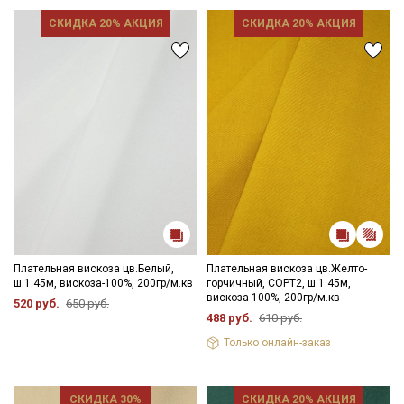
СКИДКА 20% АКЦИЯ
СКИДКА 20% АКЦИЯ
Плательная вискоза цв.Белый,
Плательная вискоза цв.Желто-
ш.1.45м, вискоза-100%, 200гр/м.кв
горчичный, СОРТ2, ш.1.45м,
вискоза-100%, 200гр/м.кв
520 руб.
650 руб.
Секретная рассылка от Купава
488 руб.
610 руб.
Только онлайн-заказ
Мы публикуем здесь дополнительные
промокоды и скидки до 30% на узкие
категории тканей
СКИДКА 30%
СКИДКА 20% АКЦИЯ