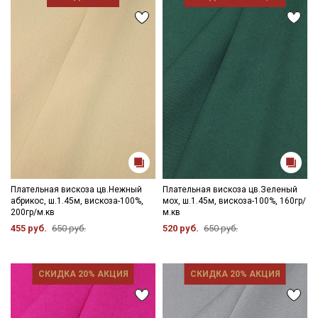
Электронная почта
Подписаться
Ознакомлен(а) с
Политикой обработки персональных
данных
и даю
Согласие на обработку персональных
данных
Даю
Согласие на получение рекламных и
Плательная вискоза цв.Нежный
Плательная вискоза цв.Зеленый
информационных рассылок
абрикос, ш.1.45м, вискоза-100%,
мох, ш.1.45м, вискоза-100%, 160гр/
200гр/м.кв
м.кв
455 руб.
650 руб.
520 руб.
650 руб.
СКИДКА 20% АКЦИЯ
СКИДКА 20% АКЦИЯ