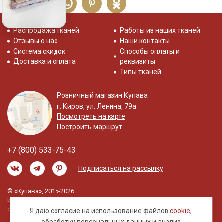
Распродажа тканей
Работы из наших тканей
Отзывы о нас
Наши контакты
Система скидок
Способы оплаты и
Доставка и оплата
реквизиты
Типы тканей
Розничный магазин Купава
г. Киров, ул. Ленина, 79а
Посмотреть на карте
Построить маршрут
+7 (800) 533-75-43
Подписаться на рассылку
© «Купава», 2015-2026
Информация на сайте не является публичной
офертой.
Я даю согласие на использование файлов
cookie
,
обработку
персональных данных
и анализ