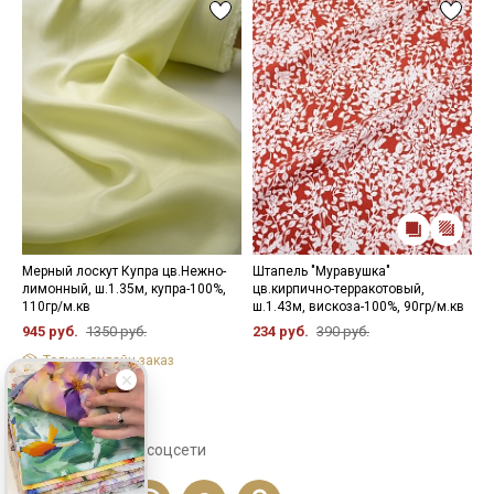
Мерный лоскут Купра цв.Нежно-
Штапель "Муравушка"
К
лимонный, ш.1.35м, купра-100%,
цв.кирпично-терракотовый,
в
110гр/м.кв
ш.1.43м, вискоза-100%, 90гр/м.кв
2
945 руб.
1350 руб.
234 руб.
390 руб.
Только онлайн-заказ
Сохраните себе в соцсети