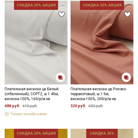
промокоды и скидки до 30% на узкие
СКИДКА 20% АКЦИЯ
СКИДКА 20% АКЦИЯ
категории тканей
Электронная почта
Подписаться
Ознакомлен(а) с
Политикой обработки персональных
данных
и даю
Согласие на обработку персональных
данных
Плательная вискоза цв.Белый
Плательная вискоза цв.Розово-
(отбеленный), СОРТ2, ш.1.45м,
терракотовый, ш.1.5м,
Даю
Согласие на получение рекламных и
вискоза-100%, 160гр/м.кв
вискоза-100%, 200гр/м.кв
информационных рассылок
488 руб.
610 руб.
520 руб.
650 руб.
Только онлайн-заказ
СКИДКА 20% АКЦИЯ
СКИДКА 30%