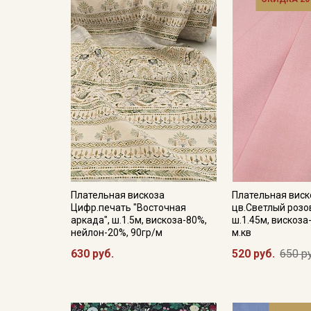
Плательная вискоза
Плательная виск
Цифр.печать "Восточная
цв.Светлый розо
аркада", ш.1.5м, вискоза-80%,
ш.1.45м, вискоза
нейлон-20%, 90гр/м
м.кв
630 руб.
520 руб.
650 р