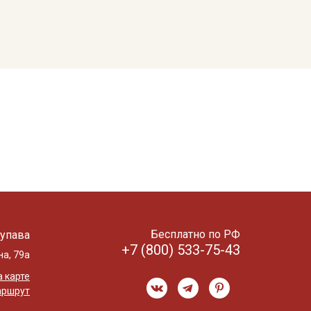
Бесплатно по РФ
упава
+7 (800) 533-75-43
на, 79а
 карте
аршрут