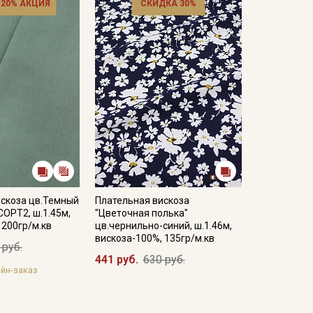
 20% АКЦИЯ
СКИДКА 30%
искоза цв.Темный
Плательная вискоза
СОРТ2, ш.1.45м,
"Цветочная полька"
 200гр/м.кв
цв.чернильно-синий, ш.1.46м,
вискоза-100%, 135гр/м.кв
 руб.
441 руб.
630 руб.
йн-заказ