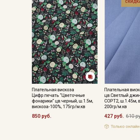
СКИДКА
Плательная вискоза
Плательная виск
Цифр.печать "Цветочные
цв.Светлый джин
фонарики" цв.черный, ш.1.5м,
СОРТ2, ш.1.45м, 
вискоза-100%, 175гр/м.кв
200гр/м.кв
850 руб.
427 руб.
610 р
Только онлайн