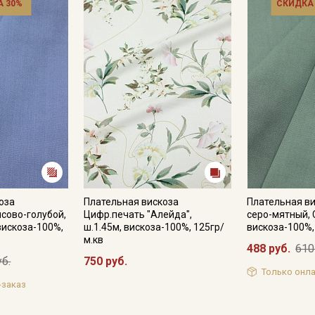
 30%
СКИДКА
оза
Плательная вискоза
Плательная в
сово-голубой,
Цифр.печать "Алейда",
серо-мятный, 
вискоза-100%,
ш.1.45м, вискоза-100%, 125гр/
вискоза-100%,
м.кв
488 руб.
610
уб.
750 руб.
Только онла
-заказ