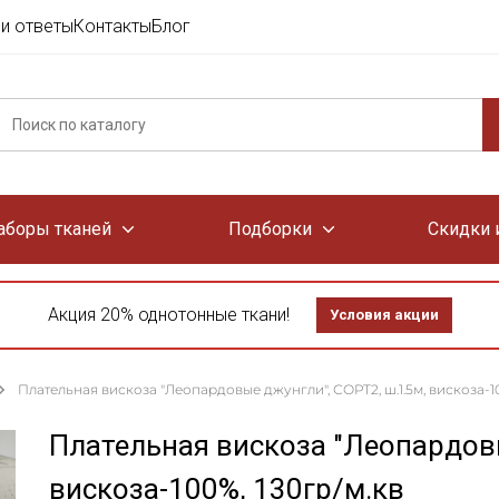
и ответы
Контакты
Блог
аборы тканей
Подборки
Скидки 
Акция 20% однотонные ткани!
Условия акции
Плательная вискоза "Леопардовые джунгли", СОРТ2, ш.1.5м, вискоза-10
Плательная вискоза "Леопардовы
вискоза-100%, 130гр/м.кв