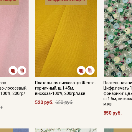
монитора и в зависимости от партии.
категории тканей
Электронная почта
Подписаться
Ознакомлен(а) с
Политикой обработки персональных
данных
и даю
Согласие на обработку персональных
данных
оза
Плательная вискоза цв.Желто-
Плательная в
Даю
Согласие на получение рекламных и
во-лососевый,
горчичный, ш.1.45м,
Цифр.печать 
информационных рассылок
-100%, 200гр/
вискоза-100%, 200гр/м.кв
фонарики" цв.
ш.1.5м, вискоз
520 руб.
650 руб.
м.кв
уб.
850 руб.