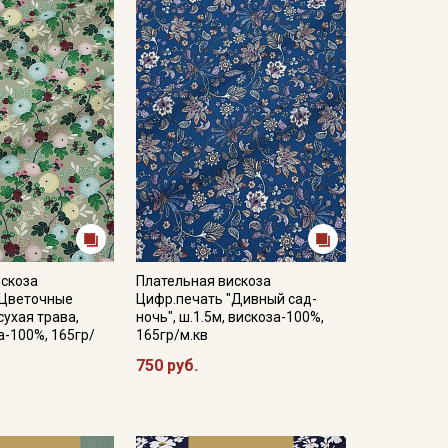
искоза
Плательная вискоза
"Цветочные
Цифр.печать "Дивный сад-
сухая трава,
ночь", ш.1.5м, вискоза-100%,
а-100%, 165гр/
165гр/м.кв
750 руб.