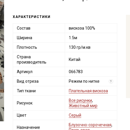
ХАРАКТЕРИСТИКИ
Состав
вискоза 100%
Ширина
1.5м
Плотность
130 гр/м.кв
Страна
Китай
производитель
Артикул
066783
Вид отреза
Режем по нитке
?
Тип ткани
Плательная вискоза
Все рисунки
,
Рисунок
Животный мир
Цвет
Серый
Блузочно-сорочечная
,
Назначение