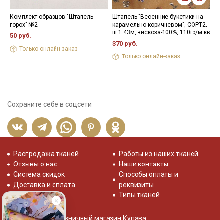
Комплект образцов "Штапель
Штапель "Весенние букетики на
Ш
горох" №2
карамельно-коричневом", СОРТ2,
"
ш.1.43м, вискоза-100%, 110гр/м.кв
в
50 руб.
370 руб.
3
Только онлайн-заказ
Только онлайн-заказ
Сохраните себе в соцсети
Распродажа тканей
Работы из наших тканей
Отзывы о нас
Наши контакты
Система скидок
Способы оплаты и
Доставка и оплата
реквизиты
Типы тканей
Розничный магазин Купава