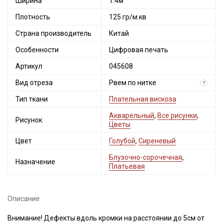
Ширина
1.4м
Плотность
125 гр/м.кв
Страна производитель
Китай
Особенности
Цифровая печать
Артикул
045608
Вид отреза
Рвем по нитке
?
Тип ткани
Плательная вискоза
Акварельный
,
Все рисунки
,
Рисунок
Цветы
Секретная рассылка от Купава
Цвет
Голубой
,
Сиреневый
Мы публикуем здесь дополнительные
Блузочно-сорочечная
,
промокоды и скидки до 30% на узкие
Назначение
Платьевая
категории тканей
Электронная почта
Описание
Внимание! Дефекты вдоль кромки на расстоянии до 5см от