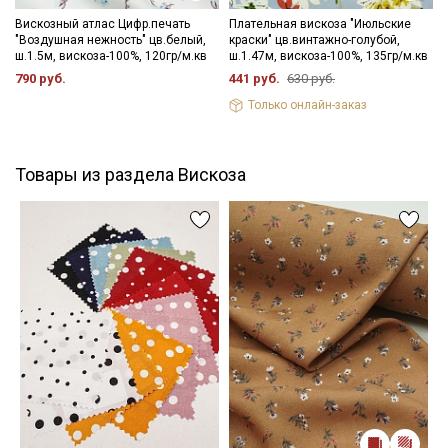
- гладить на низкой температуре (с изнанки).
Цветопередача (тон) может отличаться от оригинального
Вискозный атлас Цифр.печать
Плательная вискоза "Июльские
"Воздушная нежность" цв.белый,
краски" цв.винтажно-голубой,
цвета ткани в зависимости от настроек вашего монитора и в
ш.1.5м, вискоза-100%, 120гр/м.кв
ш.1.47м, вискоза-100%, 135гр/м.кв
зависимости от партии.
790 руб.
441 руб.
630 руб.
Только онлайн-заказ
Товары из раздела Вискоза