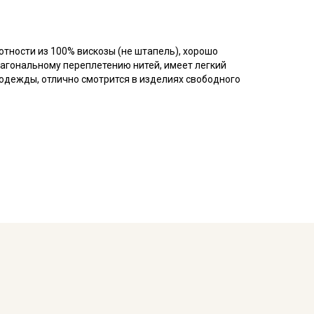
отности из 100% вискозы (не штапель), хорошо
иагональному переплетению нитей, имеет легкий
одежды, отлично смотрится в изделиях свободного
дку до 10%, перед пошивом обязательно
 выше 40С (рекомендуется полоскание до
 ткань прогладьте теплым утюгом, не растягивая с
кий краситель.
ета ткани в зависимости от настроек вашего