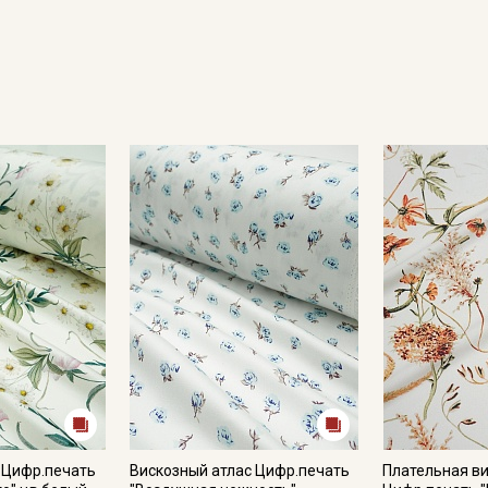
Подписаться
Ознакомлен(а) с
Политикой обработки персональных
данных
и даю
Согласие на обработку персональных
данных
Даю
Согласие на получение рекламных и
информационных рассылок
 Цифр.печать
Вискозный атлас Цифр.печать
Плательная в