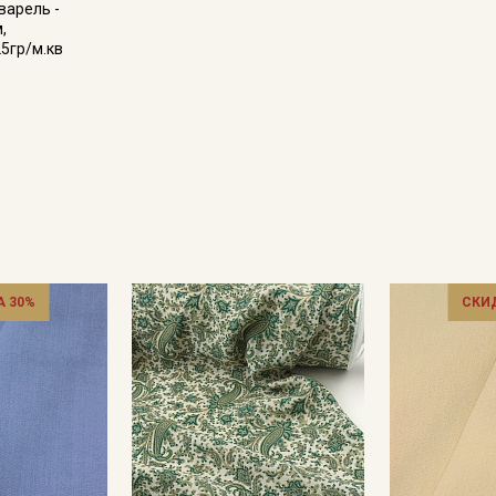
варель -
,
25гр/м.кв
 30%
СКИ