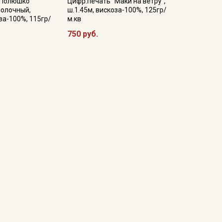
"Полюшко"
Цифр.печать "Маки на ветру",
молочный,
ш.1.45м, вискоза-100%, 125гр/
за-100%, 115гр/
м.кв
750 руб.