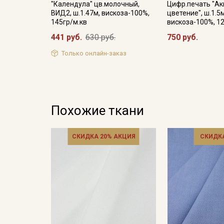
"Календула" цв.молочный,
Цифр.печать "Ак
ВИД2, ш.1.47м, вискоза-100%,
цветение", ш.1.5м
145гр/м.кв
вискоза-100%, 1
441 руб.
630 руб.
750 руб.
Только онлайн-заказ
Похожие ткани
СКИДКА 20% АКЦИЯ
СКИДКА