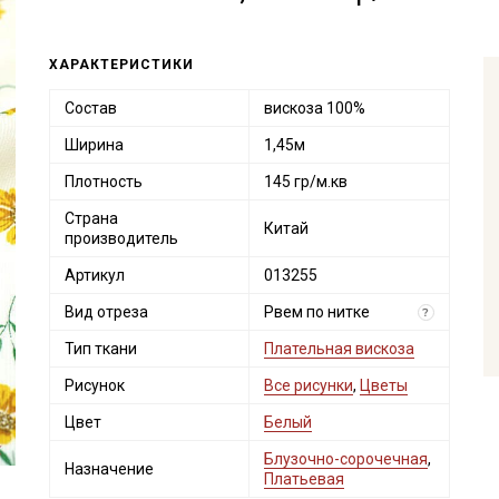
ХАРАКТЕРИСТИКИ
Состав
вискоза 100%
Ширина
1,45м
Плотность
145 гр/м.кв
Страна
Китай
производитель
Артикул
013255
Вид отреза
Рвем по нитке
?
Тип ткани
Плательная вискоза
Рисунок
Все рисунки
,
Цветы
Цвет
Белый
Блузочно-сорочечная
,
Назначение
Платьевая