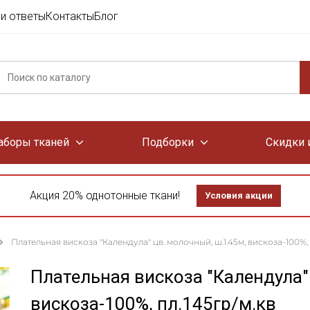
и ответы
Контакты
Блог
аборы тканей
Подборки
Скидки 
Акция 20% однотонные ткани!
Условия акции
Плательная вискоза "Календула" цв. молочный, ш.1.45м, вискоза-100%, 
Плательная вискоза "Календула"
вискоза-100%, пл.145гр/м.кв