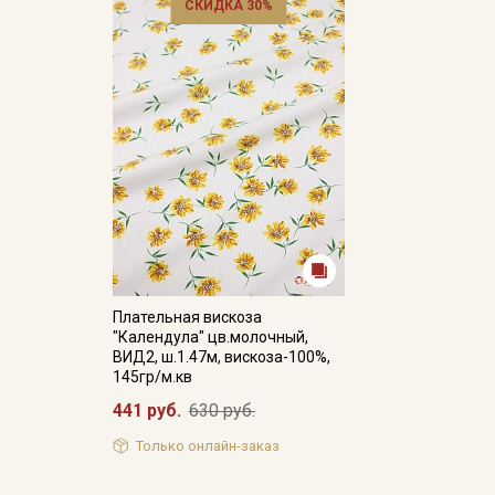
СКИДКА 30%
Плательная вискоза
"Календула" цв.молочный,
ВИД2, ш.1.47м, вискоза-100%,
145гр/м.кв
441 руб.
630 руб.
Только онлайн-заказ