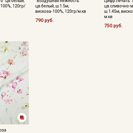
о" цв.белый,
"Воздушная нежность"
Цифр.печать 
-100%, 120гр/
цв.белый, ш.1.5м,
цв.сливочно-
вискоза-100%, 120гр/м.кв
ш.1.45м, виско
м.кв
790 руб.
750 руб.
оза