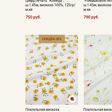
Цифр.печать "Алейда",
"Ромашковое лет
ш.1.45м, вискоза-100%, 125гр/
ш.1.45м, вискоза
м.кв
м.кв
750 руб.
790 руб.
СКИДКА 30%
Плательная вискоза
Плательная виск