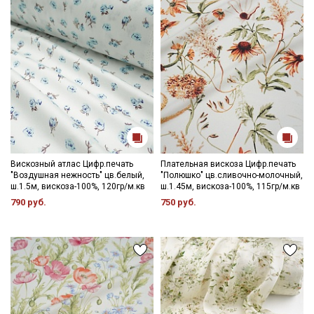
промокоды и скидки до 30% на узкие
категории тканей
Электронная почта
Подписаться
Вискозный атлас Цифр.печать
Плательная вискоза Цифр.печать
Ознакомлен(а) с
Политикой обработки персональных
"Воздушная нежность" цв.белый,
"Полюшко" цв.сливочно-молочный,
данных
и даю
Согласие на обработку персональных
ш.1.5м, вискоза-100%, 120гр/м.кв
ш.1.45м, вискоза-100%, 115гр/м.кв
данных
790 руб.
750 руб.
Даю
Согласие на получение рекламных и
информационных рассылок