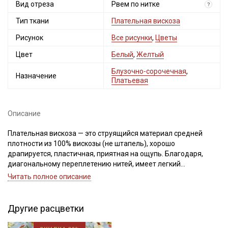
Вид отреза
Рвем по нитке
?
Тип ткани
Плательная вискоза
Рисунок
Все рисунки
,
Цветы
Цвет
Белый
,
Желтый
Блузочно-сорочечная
,
Назначение
Платьевая
Описание
Плательная вискоза — это струящийся материал средней
плотности из 100% вискозы (не штапель), хорошо
драпируется, пластичная, приятная на ощупь. Благодаря,
диагональному переплетению нитей, имеет легкий
благородный блеск. Идеально подходит для пошива легкой
Читать полное описание
одежды, отлично смотрится в изделиях свободного кроя.
Плательная вискоза имеет среднюю сминаемость, дает
усадку до 10%, перед пошивом обязательно прополосните
Другие расцветки
отрез в воде при t дальнейших стирок, но не выше 40С
(рекомендуется полоскание до прозрачной воды), подсушите