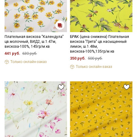
Плательная вискоза "Календула"
БРАК (цена снижена) Плательная
цв.молочный, ВИД2, ш.1.47м,
вискоза "Грета" цв.насыщенный
вискоза-100%, 145гр/м.кв
лимон, ш.1.48м,
вискоза-100%,135гр/м.кв
441 руб.
630 руб.
350 руб.
500 руб.
Только онлайн-заказ
Только онлайн-заказ