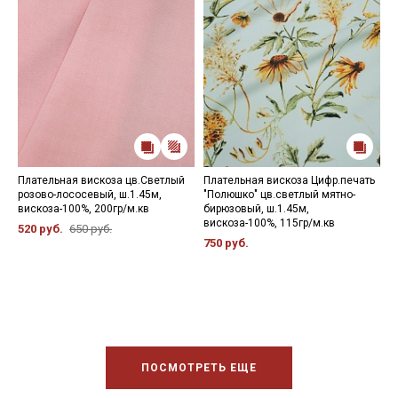
Плательная вискоза цв.Светлый
Плательная вискоза Цифр.печать
П
розово-лососевый, ш.1.45м,
"Полюшко" цв.светлый мятно-
"
вискоза-100%, 200гр/м.кв
бирюзовый, ш.1.45м,
ш
вискоза-100%, 115гр/м.кв
9
520 руб.
650 руб.
750 руб.
6
ПОСМОТРЕТЬ ЕЩЕ