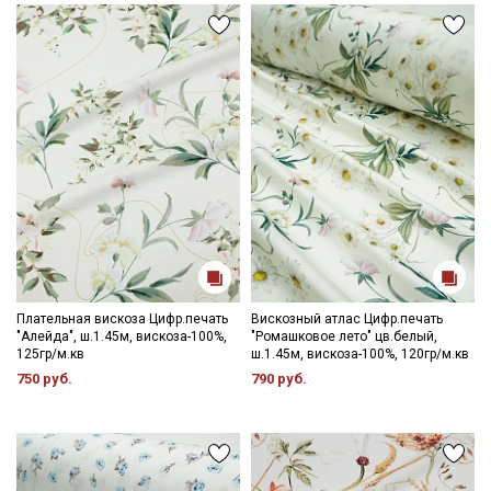
Плательная вискоза Цифр.печать
Вискозный атлас Цифр.печать
"Алейда", ш.1.45м, вискоза-100%,
"Ромашковое лето" цв.белый,
125гр/м.кв
ш.1.45м, вискоза-100%, 120гр/м.кв
750 руб.
790 руб.
Секретная рассылка от Купава
Мы публикуем здесь дополнительные