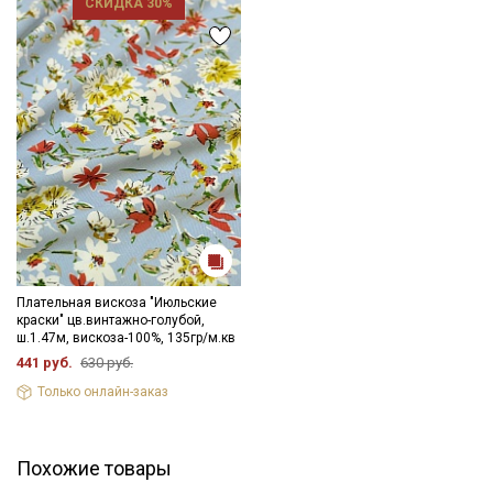
СКИДКА 30%
в один слой и слегка влажную ткань прогладьте теплым
утюгом, не растягивая с изнаночной стороны. У ярких
расцветок встречается не стойкий краситель.
Уход:
- стирка до 30C режим "ручной стирки"
- запрещены отбеливатели
- сушить в подвешенном и расправленном состоянии
- гладить на низкой температуре (с изнанки).
Цветопередача (тон) может отличаться от оригинального
цвета ткани в зависимости от настроек вашего монитора и в
зависимости от партии.
Плательная вискоза "Июльские
краски" цв.винтажно-голубой,
ш.1.47м, вискоза-100%, 135гр/м.кв
441 руб.
630 руб.
Только онлайн-заказ
Похожие товары