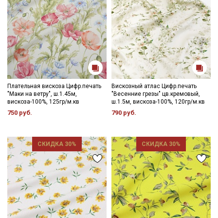
Плательная вискоза Цифр.печать
Вискозный атлас Цифр.печать
"Маки на ветру", ш.1.45м,
"Весенние грезы" цв.кремовый,
вискоза-100%, 125гр/м.кв
ш.1.5м, вискоза-100%, 120гр/м.кв
750 руб.
790 руб.
СКИДКА 30%
СКИДКА 30%