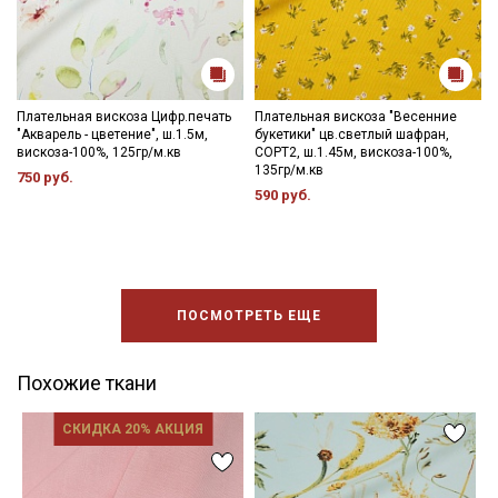
Плательная вискоза Цифр.печать
Плательная вискоза "Весенние
"Акварель - цветение", ш.1.5м,
букетики" цв.светлый шафран,
вискоза-100%, 125гр/м.кв
СОРТ2, ш.1.45м, вискоза-100%,
135гр/м.кв
750 руб.
590 руб.
ПОСМОТРЕТЬ ЕЩЕ
Похожие ткани
СКИДКА 20% АКЦИЯ