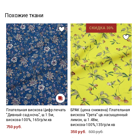
Похожие ткани
СКИДКА 30%
Плательная вискоза Цифр.печать
БРАК (цена снижена) Плательная
П
"Дивный сад-ночь", ш.1.5м,
вискоза "Грета" цв.насыщенный
"
вискоза-100%, 165гр/м.кв
лимон, ш.1.48м,
в
вискоза-100%,135гр/м.кв
750 руб.
7
350 руб.
500 руб.