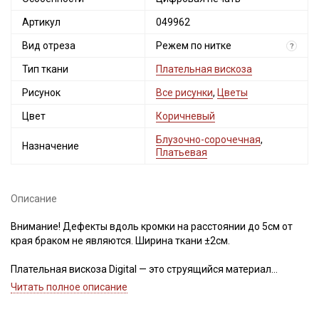
Артикул
049962
Вид отреза
Режем по нитке
?
Тип ткани
Плательная вискоза
Рисунок
Все рисунки
,
Цветы
Цвет
Коричневый
Блузочно-сорочечная
,
Назначение
Платьевая
Секретная рассылка от Купава
Мы публикуем здесь дополнительные
Описание
промокоды и скидки до 30% на узкие
Внимание! Дефекты вдоль кромки на расстоянии до 5см от
категории тканей
края браком не являются. Ширина ткани ±2см.
Электронная почта
Плательная вискоза Digital — это струящийся материал
средней плотности из 100% вискозы (не штапель),
Читать полное описание
пластичный, приятный на ощупь, хорошо драпируется.
Благодаря, диагональному переплетению нитей, ткань имеет