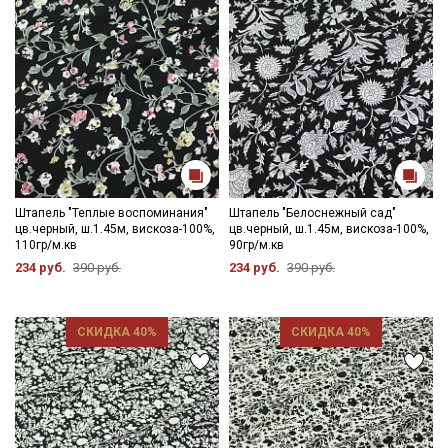
Штапель "Теплые воспоминания"
Штапель "Белоснежный сад"
цв.черный, ш.1.45м, вискоза-100%,
цв.черный, ш.1.45м, вискоза-100%,
110гр/м.кв
90гр/м.кв
234 руб.
390 руб.
234 руб.
390 руб.
СКИДКА 40%
СКИДКА 40%