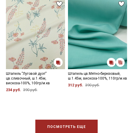
Штапель "Луговой дуэт"
Штапель цв.Мятно-бирюзовый,
Ш
цв.сливочный, ш.1.45м,
ш.1.45м, вискоза-100%, 110гр/м.кв
ц
вискоза-100%, 100гр/м.кв
ш
312 руб.
390 руб.
234 руб.
390 руб.
2
ПОСМОТРЕТЬ ЕЩЕ