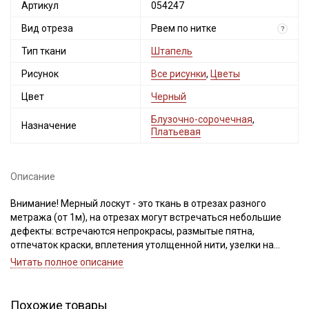
Артикул
054247
Вид отреза
Рвем по нитке
?
Тип ткани
Штапель
Рисунок
Все рисунки
,
Цветы
Цвет
Черный
Блузочно-сорочечная
,
Назначение
Платьевая
Описание
Внимание! Мерный лоскут - это ткань в отрезах разного
метража (от 1м), на отрезах могут встречаться небольшие
дефекты: встречаются непрокрасы, размытые пятна,
отпечаток краски, вплетения утолщенной нити, узелки на
утолщениях, разряженность из-за сбоя в переплетении,
Читать полное описание
легкие загрязнения вдоль кромки и на расстоянии до 5см от
кромки, пятнышки непрокраса, редко встречается лоскут со
швом. При обнаружении на отрезе других дефектов, с вами
Похожие товары