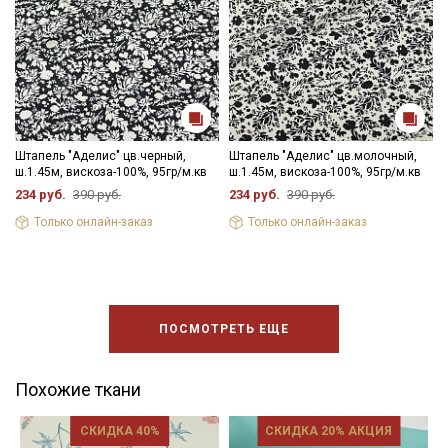
Штапель "Аделис" цв.черный,
Штапель "Аделис" цв.молочный,
ш.1.45м, вискоза-100%, 95гр/м.кв
ш.1.45м, вискоза-100%, 95гр/м.кв
234 руб.
390 руб.
234 руб.
390 руб.
Только онлайн-заказ
Только онлайн-заказ
ПОСМОТРЕТЬ ЕЩЕ
Похожие ткани
СКИДКА 40%
СКИДКА 20% АКЦИЯ