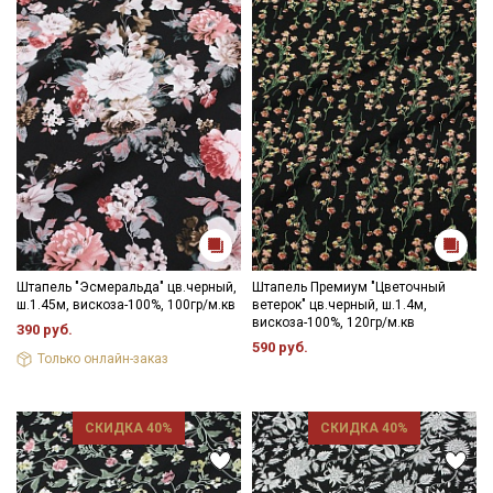
Ознакомлен(а) с
Политикой обработки персональных
данных
и даю
Согласие на обработку персональных
данных
Даю
Согласие на получение рекламных и
информационных рассылок
Штапель "Эсмеральда" цв.черный,
Штапель Премиум "Цветочный
ш.1.45м, вискоза-100%, 100гр/м.кв
ветерок" цв.черный, ш.1.4м,
вискоза-100%, 120гр/м.кв
390 руб.
590 руб.
Только онлайн-заказ
СКИДКА 40%
СКИДКА 40%