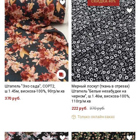
СКИДКА 40%
припуски на швы и использовать иглы и нитки для легких
видов ткани.
Уход:
- стирка до 30C режим "ручной стирки"
- запрещены отбеливатели
- сушить в подвешенном и расправленном состоянии
- гладить на низкой температуре (с изнанки).
Цветопередача может отличаться от оригинального цвета
Секретная рассылка от Купава
ткани в зависимости от настроек вашего монитора и в
зависимости от партии.
Мы публикуем здесь дополнительные
промокоды и скидки до 30% на узкие
категории тканей
Штапель "Эхо сада", СОРТ2,
Мерный лоскут (ткань в отрезах)
ш.1.45м, вискоза-100%, 90гр/м.кв
Штапель "Белые незабудки на
Электронная почта
черном", ш.1.46м, вискоза-100%,
370 руб.
110гр/м.кв
222 руб.
370 руб.
Только онлайн-заказ
Подписаться