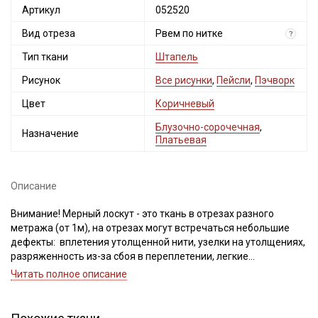
Артикул
052520
Мы публикуем здесь дополнительные
Вид отреза
Рвем по нитке
?
промокоды и скидки до 30% на узкие
категории тканей
Тип ткани
Штапель
Рисунок
Все рисунки
,
Пейсли
,
Пэчворк
Электронная почта
Цвет
Коричневый
Блузочно-сорочечная
,
Назначение
Платьевая
Подписаться
Описание
Ознакомлен(а) с
Политикой обработки персональных
данных
и даю
Согласие на обработку персональных
Внимание! Мерный лоскут - это ткань в отрезах разного
данных
метража (от 1м), на отрезах могут встречаться небольшие
дефекты: вплетения утолщенной нити, узелки на утолщениях,
Даю
Согласие на получение рекламных и
информационных рассылок
разряженность из-за сбоя в переплетении, легкие
загрязнения вдоль кромки и на расстоянии до 5см от кромки,
Читать полное описание
пятнышки непрокраса, редко встречается лоскут со швом. При
обнаружении на отрезе других дефектов, с вами свяжется
менеджер для дополнительного согласования. В