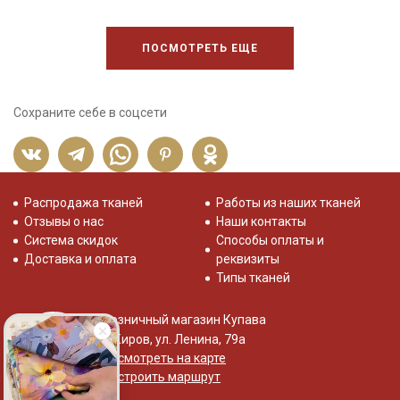
Уход:
- стирка до 30C режим "ручной стирки"
- запрещены отбеливатели
ПОСМОТРЕТЬ ЕЩЕ
- сушить в подвешенном и расправленном состоянии
- гладить на низкой температуре (с изнанки).
Цветопередача может отличаться от оригинального цвета
ткани в зависимости от настроек вашего монитора и в
Сохраните себе в соцсети
зависимости от партии.
Распродажа тканей
Работы из наших тканей
Отзывы о нас
Наши контакты
Система скидок
Способы оплаты и
Доставка и оплата
реквизиты
Типы тканей
Розничный магазин Купава
г. Киров, ул. Ленина, 79а
Посмотреть на карте
Построить маршрут