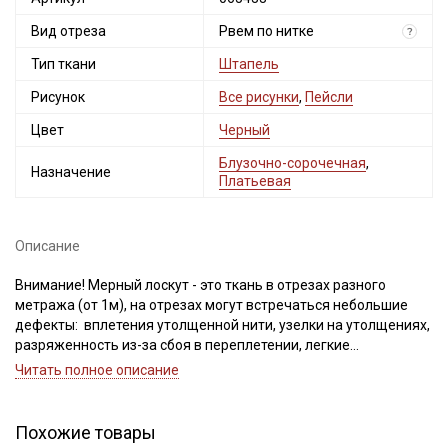
Вид отреза
Рвем по нитке
?
Тип ткани
Штапель
Рисунок
Все рисунки
,
Пейсли
Цвет
Черный
Блузочно-сорочечная
,
Назначение
Платьевая
Секретная рассылка от Купава
Мы публикуем здесь дополнительные
Описание
промокоды и скидки до 30% на узкие
категории тканей
Внимание! Мерный лоскут - это ткань в отрезах разного
метража (от 1м), на отрезах могут встречаться небольшие
Электронная почта
дефекты: вплетения утолщенной нити, узелки на утолщениях,
разряженность из-за сбоя в переплетении, легкие
загрязнения вдоль кромки и на расстоянии до 5см от кромки,
Читать полное описание
пятнышки непрокраса, редко встречается лоскут со швом. При
обнаружении на отрезе других дефектов, с вами свяжется
менеджер для дополнительного согласования. В
Подписаться
Похожие товары
комментариях к заказу просим указывать необходимый