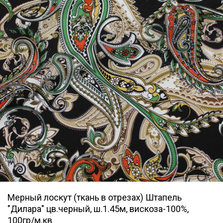
Мерный лоскут (ткань в отрезах) Штапель
"Дилара" цв.черный, ш.1.45м, вискоза-100%,
100гр/м.кв