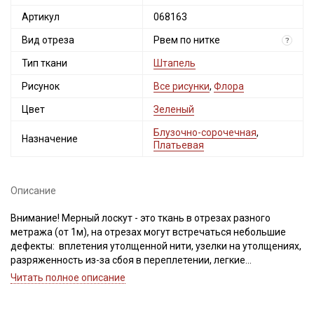
Артикул
068163
Вид отреза
Рвем по нитке
?
Тип ткани
Штапель
Рисунок
Все рисунки
,
Флора
Цвет
Зеленый
Блузочно-сорочечная
,
Назначение
Платьевая
Описание
Внимание! Мерный лоскут - это ткань в отрезах разного
метража (от 1м), на отрезах могут встречаться небольшие
дефекты: вплетения утолщенной нити, узелки на утолщениях,
разряженность из-за сбоя в переплетении, легкие
загрязнения вдоль кромки и на расстоянии до 5см от кромки,
Читать полное описание
пятнышки непрокраса, редко встречается лоскут со швом. При
Секретная рассылка от Купава
обнаружении на отрезе других дефектов, с вами свяжется