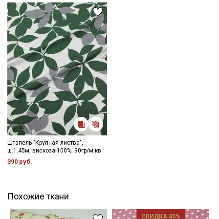
видов ткани.
Уход:
- стирка до 30C режим "ручной стирки"
- запрещены отбеливатели
- сушить в подвешенном и расправленном состоянии
- гладить на низкой температуре (с изнанки).
Цветопередача может отличаться от оригинального цвета
ткани в зависимости от настроек вашего монитора и в
зависимости от партии.
Штапель "Крупная листва",
ш.1.45м, вискоза-100%, 90гр/м.кв
390 руб.
Похожие ткани
СКИДКА 40%