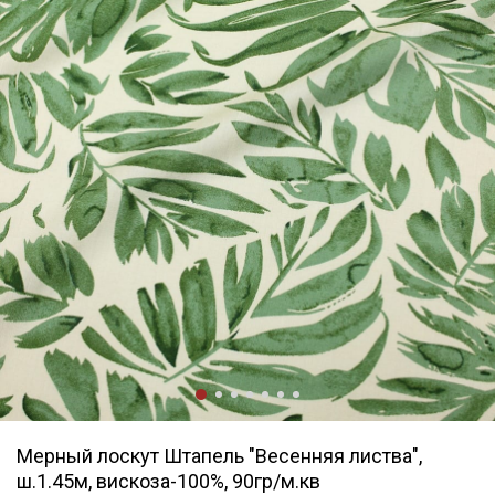
Мерный лоскут Штапель "Весенняя листва",
ш.1.45м, вискоза-100%, 90гр/м.кв