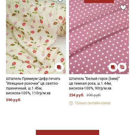
Штапель Премиум Цифр.печать
Штапель "Белый горох (6мм)"
М
"Изящные розочки" цв.светло-
цв.темная роза, ш.1.44м,
Ш
пшеничный, ш.1.45м,
вискоза-100%, 90гр/м.кв
ч
вискоза-100%, 110гр/м.кв
1
234 руб.
390 руб.
590 руб.
2
Только онлайн-заказ