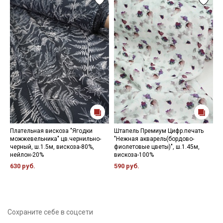
Плательная вискоза "Ягодки
Штапель Премиум Цифр.печать
К
можжевельника" цв.чернильно-
"Нежная акварель(бордово-
ш
черный, ш.1.5м, вискоза-80%,
фиолетовые цветы)", ш.1.45м,
1
нейлон-20%
вискоза-100%
630 руб.
590 руб.
Сохраните себе в соцсети