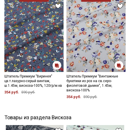
Штапель Премиум "Виринея"
Штапель Премиум "Винтажные
цв.т.лазурно-серый винтаж,
букетики из роз на св.серо-
ш.1.45м, вискоза-100%, 120гр/м.кв
фиолетовой дымке", 1.45м,
вискоза-100%
354 руб.
590 руб.
354 руб.
590 руб.
Товары из раздела Вискоза