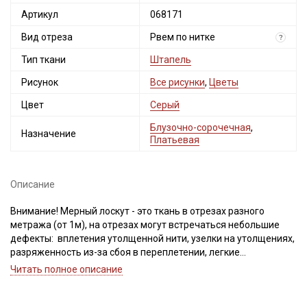
Артикул
068171
Вид отреза
Рвем по нитке
?
Тип ткани
Штапель
Рисунок
Все рисунки
,
Цветы
Цвет
Серый
Блузочно-сорочечная
,
Назначение
Платьевая
Описание
Внимание! Мерный лоскут - это ткань в отрезах разного
метража (от 1м), на отрезах могут встречаться небольшие
дефекты: вплетения утолщенной нити, узелки на утолщениях,
разряженность из-за сбоя в переплетении, легкие
загрязнения вдоль кромки и на расстоянии до 5см от кромки,
Читать полное описание
пятнышки непрокраса, редко встречается лоскут со швом. При
обнаружении на отрезе других дефектов, с вами свяжется