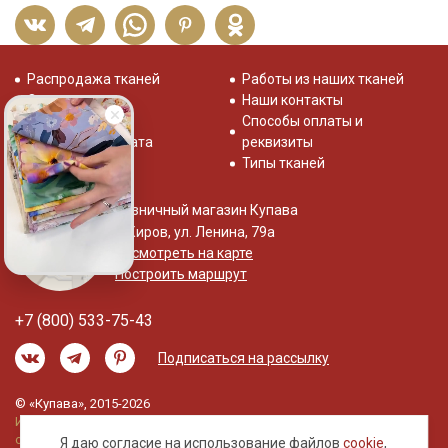
Распродажа тканей
Работы из наших тканей
Отзывы о нас
Наши контакты
Система скидок
Способы оплаты и
Доставка и оплата
реквизиты
Типы тканей
Розничный магазин Купава
г. Киров, ул. Ленина, 79а
Посмотреть на карте
Построить маршрут
+7 (800) 533-75-43
Подписаться на рассылку
© «Купава», 2015-2026
Информация на сайте не является публичной
офертой.
Я даю согласие на использование файлов
cookie
,