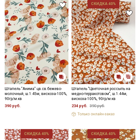
СКИДКА 40%
Ознакомлен(а) с
Политикой обработки персональных
данных
и даю
Согласие на обработку персональных
данных
Даю
Согласие на получение рекламных и
информационных рассылок
Штапель "Анима" цв.св.бежево-
Штапель "Цветочная россыпь на
молочный, ш.1.45м, вискоза-100%,
медно-терракотовом", ш.1.44м,
90гр/м.кв
вискоза-100%, 90гр/м.кв
390 руб.
234 руб.
390 руб.
Только онлайн-заказ
СКИДКА 40%
СКИДКА 40%