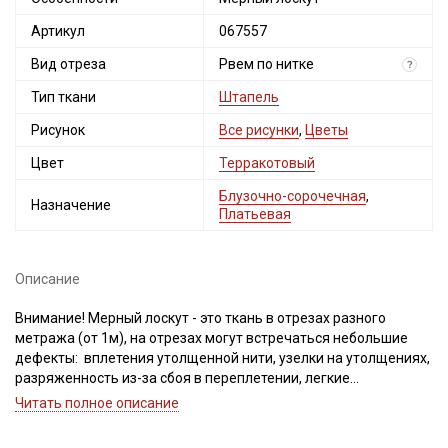
Артикул
067557
Вид отреза
Рвем по нитке
?
Тип ткани
Штапель
Рисунок
Все рисунки
,
Цветы
Цвет
Терракотовый
Блузочно-сорочечная
,
Назначение
Платьевая
Описание
Внимание! Мерный лоскут - это ткань в отрезах разного
метража (от 1м), на отрезах могут встречаться небольшие
дефекты: вплетения утолщенной нити, узелки на утолщениях,
разряженность из-за сбоя в переплетении, легкие
загрязнения вдоль кромки и на расстоянии до 5см от кромки,
Читать полное описание
пятнышки непрокраса, редко встречается лоскут со швом. При
обнаружении на отрезе других дефектов, с вами свяжется