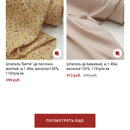
Штапель "Бетти" цв.песочно-
Штапель цв.Бежевый, ш.1.45м,
Ш
желтый, ш.1.45м, вискоза-100%,
вискоза-100%, 110гр/м.кв
ц
110гр/м.кв
в
312 руб.
390 руб.
390 руб.
2
ПОСМОТРЕТЬ ЕЩЕ