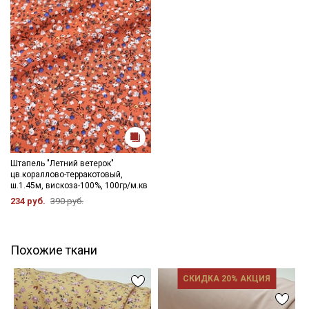
Штапель "Летний ветерок"
цв.кораллово-терракотовый,
ш.1.45м, вискоза-100%, 100гр/м.кв
234 руб.
390 руб.
Похожие ткани
СКИДКА 20% АКЦИЯ