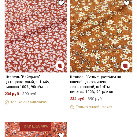
Штапель "Вайорика"
Штапель "Белые цветочки на
цв.терракотовый, ш.1.44м,
пшене" цв.коричнево-
вискоза-100%, 90гр/м.кв
терракотовый, ш.1.41м,
вискоза-100%, 90гр/м.кв
234 руб.
390 руб.
234 руб.
390 руб.
Только онлайн-заказ
Только онлайн-заказ
СКИДКА 40%