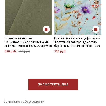
Плательная вискоза
Плательная вискоза Цифр.печать
М
цв.Винтажный св.зеленый хаки,
"Цветочная палитра" цв.светло-
П
ш.1.45м, вискоза-100%, 200гр/м.кв
бирюзовый, ш.1.4м, вискоза-100%
ц
в
520 руб.
650 руб.
750 руб.
4
ПОСМОТРЕТЬ ЕЩЕ
Сохраните себе в соцсети