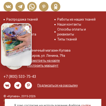
Распродажа тканей
Работы из наших тканей
Отзывы о нас
Наши контакты
Система скидок
Способы оплаты и
Доставка и оплата
реквизиты
Типы тканей
Розничный магазин Купава
г. Киров, ул. Ленина, 79а
Посмотреть на карте
Построить маршрут
+7 (800) 533-75-43
Подписаться на рассылку
© «Купава», 2015-2026
Информация на сайте не является публичной
офертой.
Я даю согласие на использование файлов
cookie
,