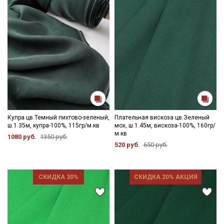
данных
Даю
Согласие на получение рекламных и
информационных рассылок
Купра цв.Темный пихтово-зеленый,
Плательная вискоза цв.Зеленый
ш.1.35м, купра-100%, 115гр/м.кв
мох, ш.1.45м, вискоза-100%, 160гр/
м.кв
1080 руб.
1350 руб.
520 руб.
650 руб.
СКИДКА 30%
СКИДКА 20% АКЦИЯ