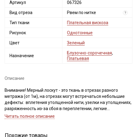
Артикул
067326
Вид отреза
Рвем по нитке
?
Тип ткани
Плательная вискоза
Рисунок
Однотонные
Цвет
Зеленый
Блузочно-сорочечная
,
Назначение
Платьевая
Описание
Внимание! Мерный лоскут - это ткань в отрезах разного
метража (от 1м), на отрезах могут встречаться небольшие
дефекты: вплетения утолщенной нити, узелки на утолщениях,
разряженность из-за сбоя в переплетении, легкие
загрязнения вдоль кромки и на расстоянии до 5см от кромки,
Читать полное описание
пятнышки непрокраса, редко встречается лоскут со швом. При
обнаружении на отрезе других дефектов, с вами свяжется
менеджер для дополнительного согласования. В
Похожие товары