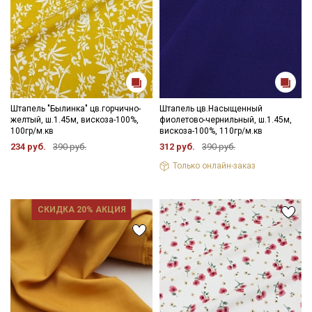
Штапель "Былинка" цв.горчично-
Штапель цв.Насыщенный
желтый, ш.1.45м, вискоза-100%,
фиолетово-чернильный, ш.1.45м,
100гр/м.кв
вискоза-100%, 110гр/м.кв
234 руб.
390 руб.
312 руб.
390 руб.
Только онлайн-заказ
СКИДКА 20% АКЦИЯ