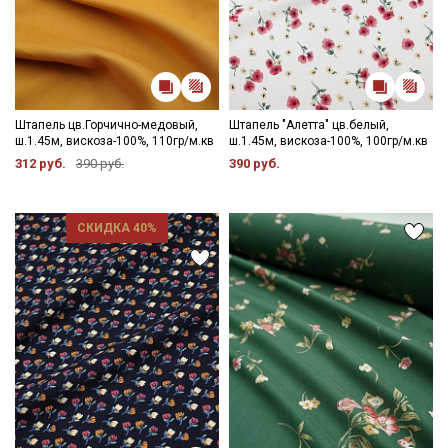
Штапель цв.Горчично-медовый,
Штапель "Алетта" цв.белый,
ш.1.45м, вискоза-100%, 110гр/м.кв
ш.1.45м, вискоза-100%, 100гр/м.кв
312 руб.
390 руб.
390 руб.
СКИДКА 40%