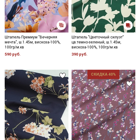
Штапель Премиум "Вечерняя
Штапель "Цветочный силуэт"
мечта", ш.1.45м, вискоза-100%,
цв.темно-зеленый, ш.1.45м,
100гр/м.кв
вискоза-100%, 100гр/м.кв
590 руб.
390 руб.
СКИДКА 40%