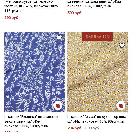
"Мелодия лугов" цв.телесно-
цветения" цв.шампань, ш.1.45м,
желтый, ш.1.45м, вискоза-100%,
вискоза-100%, 100гр/м.кв
115гр/м.кв
590 руб.
590 руб.
СКИДКА 40%
Штапель "Былинка" цв.джинсово-
Штапель "Алиса" цв.сухая горчица,
фиолетовый, ш.1.45м,
ш.1.44м, вискоза-100%, 90гр/м.кв
вискоза-100%, 100гр/м.кв
234 руб.
390 руб.