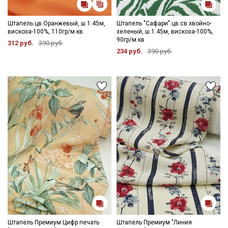
Штапель цв.Оранжевый, ш.1.45м,
Штапель "Сафари" цв.св.хвойно-
вискоза-100%, 110гр/м.кв
зеленый, ш.1.45м, вискоза-100%,
90гр/м.кв
312 руб.
390 руб.
234 руб.
390 руб.
Штапель Премиум Цифр.печать
Штапель Премиум "Линия