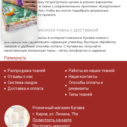
Мы предлагаем вискозу по доступным ценам в разных вариантах:
однотонные полотна и ткани с современными принтами. Ассортимент
регулярно обновляется, чтобы вы могли подобрать актуальные
материалы для своего проекта.
Натуральная вискоза ткань с доставкой
Заказать ткань из вискозы в интернет-магазине Купава можно с
доставкой, мы гарантируем надежную упаковку, быструю обработку
заказов и удобные способы оплаты. С Купава вы получаете
качественную вискозную ткань – легко, комфортно и надежно.
Развернуть
Распродажа тканей
Работы из наших тканей
Отзывы о нас
Наши контакты
Система скидок
Способы оплаты и
Доставка и оплата
реквизиты
Типы тканей
Розничный магазин Купава
г. Киров, ул. Ленина, 79а
Посмотреть на карте
Построить маршрут