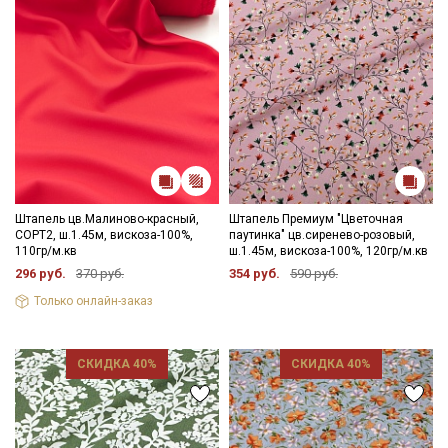
Штапель цв.Малиново-красный,
Штапель Премиум "Цветочная
СОРТ2, ш.1.45м, вискоза-100%,
паутинка" цв.сиренево-розовый,
110гр/м.кв
ш.1.45м, вискоза-100%, 120гр/м.кв
296 руб.
370 руб.
354 руб.
590 руб.
Только онлайн-заказ
СКИДКА 40%
СКИДКА 40%