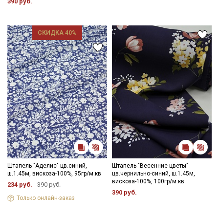
390 руб.
СКИДКА 40%
Штапель "Аделис" цв.синий,
Штапель "Весенние цветы"
ш.1.45м, вискоза-100%, 95гр/м.кв
цв.чернильно-синий, ш.1.45м,
вискоза-100%, 100гр/м.кв
234 руб.
390 руб.
390 руб.
Только онлайн-заказ