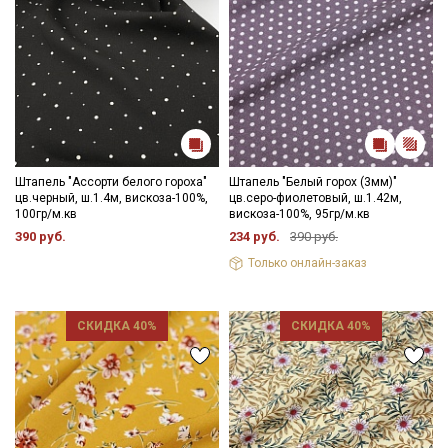
Штапель "Ассорти белого гороха"
Штапель "Белый горох (3мм)"
цв.черный, ш.1.4м, вискоза-100%,
цв.серо-фиолетовый, ш.1.42м,
100гр/м.кв
вискоза-100%, 95гр/м.кв
390 руб.
234 руб.
390 руб.
Только онлайн-заказ
СКИДКА 40%
СКИДКА 40%