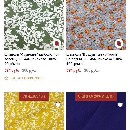
Штапель "Карнелия" цв.болотная
Штапель "Воздушная легкость"
зелень, ш.1.44м, вискоза-100%,
цв.серый, ш.1.45м, вискоза-100%,
90гр/м.кв
100гр/м.кв
234 руб.
390 руб.
234 руб.
390 руб.
Только онлайн-заказ
СКИДКА 40%
СКИДКА 20% АКЦИЯ