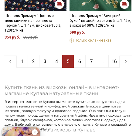
Штапель Премиум "Цветные
Штапель Премиум "Вечерний
тюльпанчики на чернильно-
букет" цв.хвойно-зеленый, ш.1.45м,
черном", ш.1.43м, вискоза-100%,
вискоза-100%, 120гр/м.кв
120гр/м.кв
590 руб.
354 руб.
590 руб.
Только онлайн-заказ
1
2
3
4
5
6
7
...
16
Купить ткань из вискозы онлайн в интернет-
магазине Купава натуральные ткани
В интернет-магазине Купава вы можете купить вискозную ткань для
пошива качественной и комфортной одежды. Вискоза ценится за
мягкость, гладкую фактуру и красивое падение. Она приятна к телу и
напоминает по ощущениям натуральный шёлк. Идеально подходит для
платьев, блузок, сарафанов, костюмов пижамного типа и одежды для
дома. Выбирайте качественную вискозную ткань в Купаве и создавайте
Цены на ткани из вискозы в Купаве
шедевры своими руками!