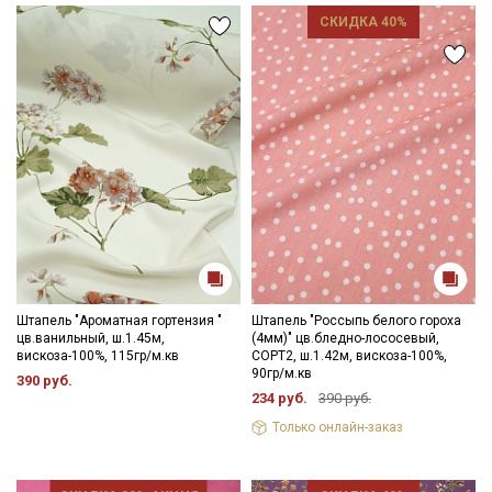
Секретная рассылка от Купава
СКИДКА 40%
Мы публикуем здесь дополнительные
промокоды и скидки до 30% на узкие
категории тканей
Электронная почта
Подписаться
Ознакомлен(а) с
Политикой обработки персональных
Штапель "Ароматная гортензия "
Штапель "Россыпь белого гороха
данных
и даю
Согласие на обработку персональных
цв.ванильный, ш.1.45м,
(4мм)" цв.бледно-лососевый,
данных
вискоза-100%, 115гр/м.кв
СОРТ2, ш.1.42м, вискоза-100%,
90гр/м.кв
390 руб.
Даю
Согласие на получение рекламных и
234 руб.
390 руб.
информационных рассылок
Только онлайн-заказ