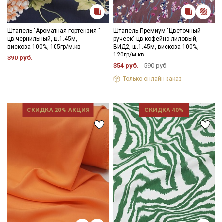
Штапель "Ароматная гортензия "
Штапель Премиум "Цветочный
цв.чернильный, ш.1.45м,
ручеек" цв.кофейно-лиловый,
вискоза-100%, 105гр/м.кв
ВИД2, ш.1.45м, вискоза-100%,
120гр/м.кв
390 руб.
354 руб.
590 руб.
Только онлайн-заказ
СКИДКА 20% АКЦИЯ
СКИДКА 40%