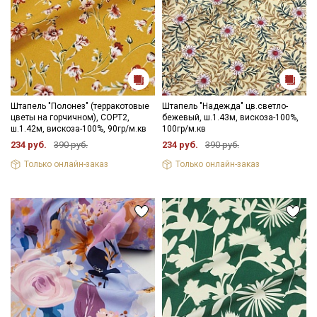
Штапель "Полонез" (терракотовые
Штапель "Надежда" цв.светло-
цветы на горчичном), СОРТ2,
бежевый, ш.1.43м, вискоза-100%,
ш.1.42м, вискоза-100%, 90гр/м.кв
100гр/м.кв
234 руб.
390 руб.
234 руб.
390 руб.
Только онлайн-заказ
Только онлайн-заказ