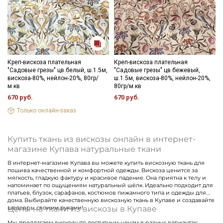
Мы публикуем здесь дополнительные
промокоды и скидки до 30% на узкие
категории тканей
Креп-вискоза плательная
Креп-вискоза плательная
Электронная почта
"Садовые грезы" цв.белый, ш.1.5м,
"Садовые грезы" цв.бежевый,
вискоза-80%, нейлон-20%, 80гр/
ш.1.5м, вискоза-80%, нейлон-20%,
м.кв
80гр/м.кв
670 руб.
670 руб.
Только онлайн-заказ
Подписаться
Купить ткань из вискозы онлайн в интернет-
Ознакомлен(а) с
Политикой обработки персональных
магазине Купава натуральные ткани
данных
и даю
Согласие на обработку персональных
данных
В интернет-магазине Купава вы можете купить вискозную ткань для
пошива качественной и комфортной одежды. Вискоза ценится за
Даю
Согласие на получение рекламных и
мягкость, гладкую фактуру и красивое падение. Она приятна к телу и
информационных рассылок
напоминает по ощущениям натуральный шёлк. Идеально подходит для
платьев, блузок, сарафанов, костюмов пижамного типа и одежды для
дома. Выбирайте качественную вискозную ткань в Купаве и создавайте
Цены на ткани из вискозы в Купаве
шедевры своими руками!
Мы предлагаем вискозу по доступным ценам в разных вариантах: