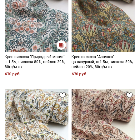
Креп-вискоза "Природный мотив",
Креп-вискоза "Артишок"
ш.1.5м, вискоза-80%, нейлон-20%,
цв.лазурный, ш.1.5м, вискоза-80%,
80гр/м.кв
нейлон-20%, 80гр/м.кв
670 руб.
670 руб.
Секретная рассылка от Купава