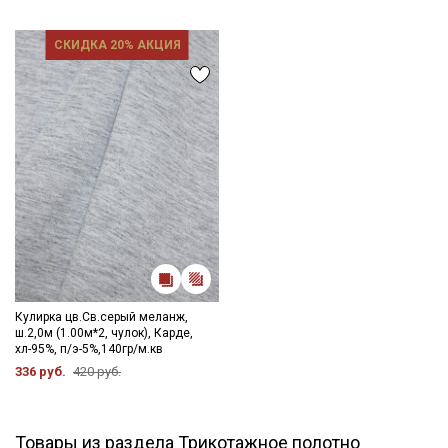
СКИДКА 20% АКЦИЯ
Кулирка цв.Св.серый меланж,
ш.2,0м (1.00м*2, чулок), Карде,
хл-95%, п/э-5%,140гр/м.кв
336 руб.
420 руб.
Товары из раздела Трикотажное полотно