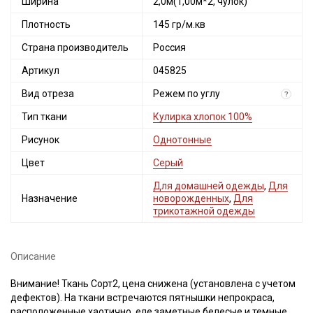
Ширина
2,0м(1,00м*2, чулок)
Плотность
145 гр/м.кв
Страна производитель
Россия
Артикул
045825
Вид отреза
Режем по углу
?
Тип ткани
Кулирка хлопок 100%
Рисунок
Однотонные
Цвет
Серый
Для домашней одежды
,
Для
Назначение
новорожденных
,
Для
трикотажной одежды
Описание
Внимание! Ткань Сорт2, цена снижена (установлена с учетом
дефектов). На ткани встречаются пятнышки непрокраса,
расположенные хаотично, еле заметные белесые и темные