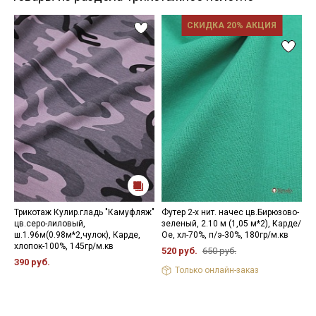
СКИДКА 20% АКЦИЯ
Трикотаж Кулир.гладь "Камуфляж"
Футер 2-х нит. начес цв.Бирюзово-
Ф
цв.серо-лиловый,
зеленый, 2.10 м (1,05 м*2), Карде/
ц
ш.1.96м(0.98м*2,чулок), Карде,
Ое, хл-70%, п/э-30%, 180гр/м.кв
П
хлопок-100%, 145гр/м.кв
м
520 руб.
650 руб.
390 руб.
9
Только онлайн-заказ