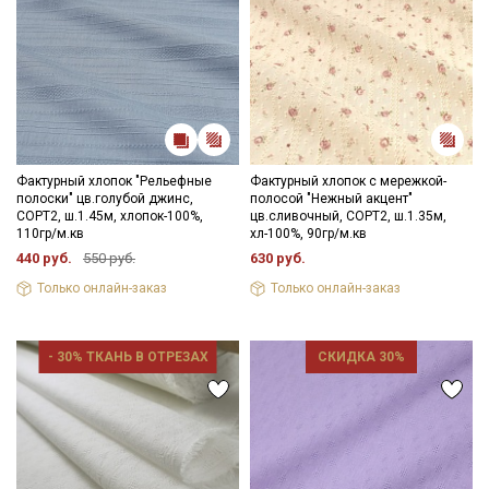
Фактурный хлопок "Рельефные
Фактурный хлопок с мережкой-
полоски" цв.голубой джинс,
полосой "Нежный акцент"
СОРТ2, ш.1.45м, хлопок-100%,
цв.сливочный, СОРТ2, ш.1.35м,
110гр/м.кв
хл-100%, 90гр/м.кв
440 руб.
550 руб.
630 руб.
Только онлайн-заказ
Только онлайн-заказ
- 30% ТКАНЬ В ОТРЕЗАХ
СКИДКА 30%