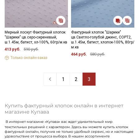
Мерный лоскут Фактурный хлопок
Фактурный хлопок "Шарики"
"Шарики" цв.серо-сиреневый,
цв.Светло-голубой джинс, СОРТ2,
ш.1.45м, батист, хл-100%, 60гр/м.кв
ш.1.45м, батист, хлопок-100%, 80гр/
м.кв
413 руб.
590 руб.
464 руб.
580 руб.
Только онлайн-заказ
1
2
3
Купить фактурный хлопок онлайн в интернет
магазине Купава
В интернет-магазине «Купава» вас ждет удивительный мир
текстильных решений с характером. Здесь вы можете купить хлопок
фактурный онлайн, получив не только удобный сервис, но и настоящее
удовольствие от процесса выбора. В нашем ассортименте