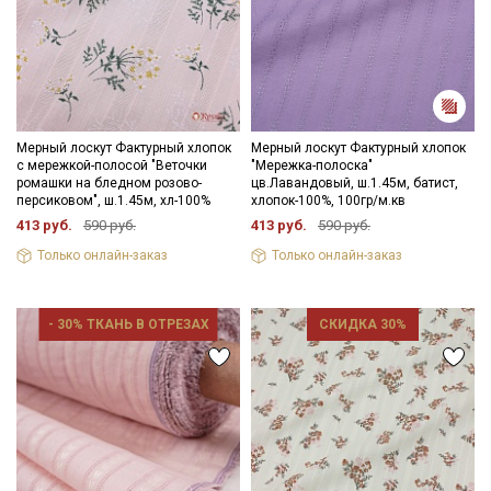
Секретная рассылка от Купава
Мы публикуем здесь дополнительные
промокоды и скидки до 30% на узкие
Мерный лоскут Фактурный хлопок
Мерный лоскут Фактурный хлопок
категории тканей
с мережкой-полосой "Веточки
"Мережка-полоска"
ромашки на бледном розово-
цв.Лавандовый, ш.1.45м, батист,
персиковом", ш.1.45м, хл-100%
хлопок-100%, 100гр/м.кв
Электронная почта
413 руб.
590 руб.
413 руб.
590 руб.
Только онлайн-заказ
Только онлайн-заказ
- 30% ТКАНЬ В ОТРЕЗАХ
СКИДКА 30%
Подписаться
Ознакомлен(а) с
Политикой обработки персональных
данных
и даю
Согласие на обработку персональных
данных
Даю
Согласие на получение рекламных и
информационных рассылок