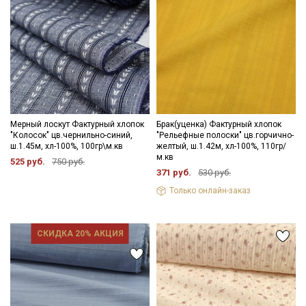
Мерный лоскут Фактурный хлопок
Брак(уценка) Фактурный хлопок
"Колосок" цв.чернильно-синий,
"Рельефные полоски" цв.горчично-
ш.1.45м, хл-100%, 100гр\м.кв
желтый, ш.1.42м, хл-100%, 110гр/
м.кв
525 руб.
750 руб.
371 руб.
530 руб.
Только онлайн-заказ
СКИДКА 20% АКЦИЯ