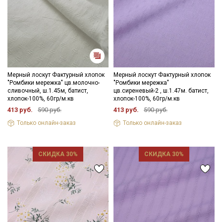
Мерный лоскут Фактурный хлопок
Мерный лоскут Фактурный хлопок
"Ромбики мережка" цв.молочно-
"Ромбики мережка"
сливочный, ш.1.45м, батист,
цв.сиреневый-2 , ш.1.47м. батист,
хлопок-100%, 60гр/м.кв
хлопок-100%, 60гр/м.кв
413 руб.
590 руб.
413 руб.
590 руб.
Только онлайн-заказ
Только онлайн-заказ
СКИДКА 30%
СКИДКА 30%