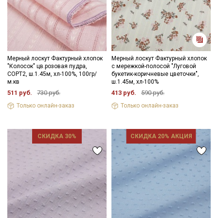
Мерный лоскут Фактурный хлопок
Мерный лоскут Фактурный хлопок
"Колосок" цв.розовая пудра,
с мережкой-полосой "Луговой
СОРТ2, ш.1.45м, хл-100%, 100гр/
букетик-коричневые цветочки",
м.кв
ш.1.45м, хл-100%
511 руб.
730 руб.
413 руб.
590 руб.
Только онлайн-заказ
Только онлайн-заказ
СКИДКА 30%
СКИДКА 20% АКЦИЯ