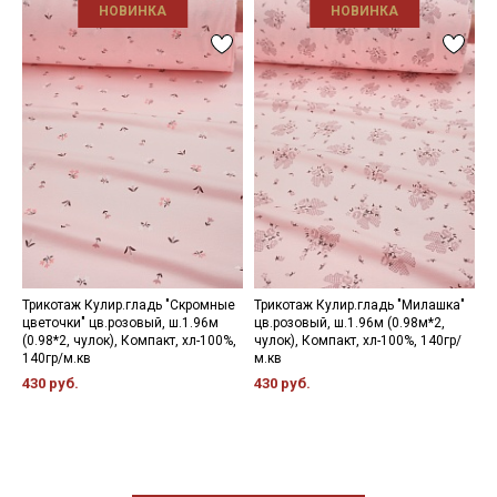
НОВИНКА
НОВИНКА
Трикотаж Кулир.гладь "Скромные
Трикотаж Кулир.гладь "Милашка"
Т
цветочки" цв.розовый, ш.1.96м
цв.розовый, ш.1.96м (0.98м*2,
н
(0.98*2, чулок), Компакт, хл-100%,
чулок), Компакт, хл-100%, 140гр/
(
140гр/м.кв
м.кв
м
430 руб.
430 руб.
3