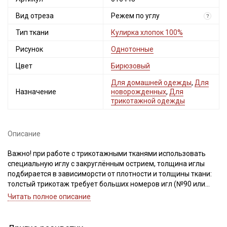
Вид отреза
Режем по углу
?
Тип ткани
Кулирка хлопок 100%
Рисунок
Однотонные
Цвет
Бирюзовый
Для домашней одежды
,
Для
Назначение
новорожденных
,
Для
трикотажной одежды
Описание
Важно! при работе с трикотажными тканями использовать
специальную иглу с закруглённым острием, толщина иглы
подбирается в зависиморсти от плотности и толщины ткани:
толстый трикотаж требует больших номеров игл (№90 или
100), тонкий – меньшие номера (№60,70,80).
Читать полное описание
Ткань кулирка (кулирная гладь) – гладкое и тонкое
Секретная рассылка от Купава
трикотажное полотно, производство которого ведется из
чистого хлопка. Ткань экологична, гипоаллергенная,