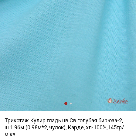
Трикотаж Кулир.гладь цв.Св.голубая бирюза-2,
ш.1.96м (0.98м*2, чулок), Карде, хл-100%,145гр/
м.кв