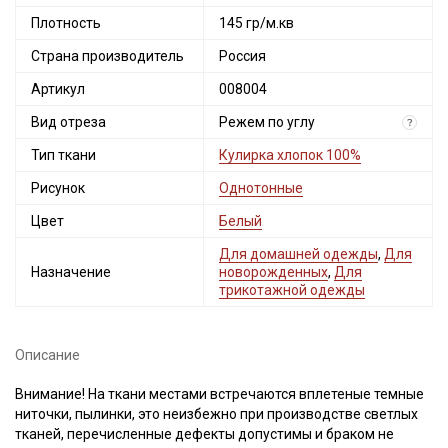
Плотность
145 гр/м.кв
Страна производитель
Россия
Артикул
008004
Вид отреза
Режем по углу
?
Тип ткани
Кулирка хлопок 100%
Рисунок
Однотонные
Цвет
Белый
Секретная рассылка от Купава
Для домашней одежды
,
Для
Мы публикуем здесь дополнительные
Назначение
новорожденных
,
Для
трикотажной одежды
промокоды и скидки до 30% на узкие
категории тканей
Описание
Электронная почта
Внимание! На ткани местами встречаются вплетеные темные
ниточки, пылинки, это неизбежно при производстве светлых
тканей, перечисленные дефекты допустимы и браком не