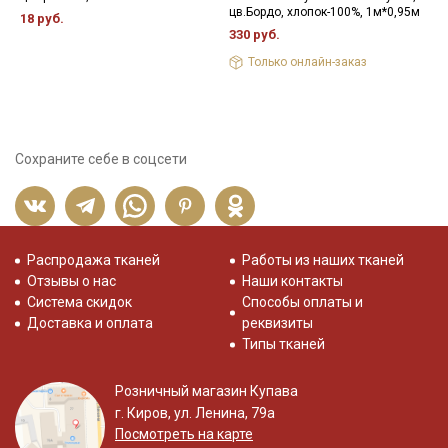
цв.Бордо, хлопок-100%, 1м*0,95м
ц
18 руб.
1
330 руб.
7
Только онлайн-заказ
Сохраните себе в соцсети
Распродажа тканей
Работы из наших тканей
Отзывы о нас
Наши контакты
Система скидок
Способы оплаты и
Доставка и оплата
реквизиты
Типы тканей
Розничный магазин Купава
г. Киров, ул. Ленина, 79а
Посмотреть на карте