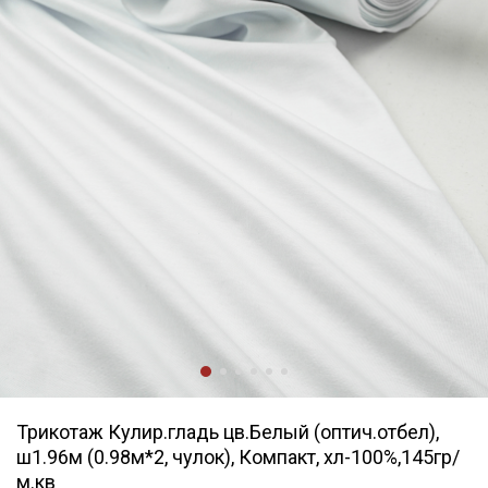
Трикотаж Кулир.гладь цв.Белый (оптич.отбел),
ш1.96м (0.98м*2, чулок), Компакт, хл-100%,145гр/
м.кв