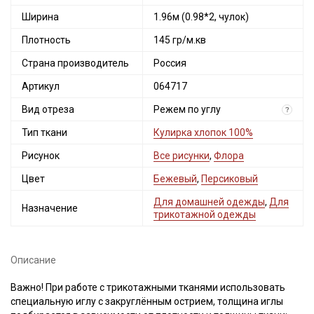
Секретная рассылка от Купава
Ширина
1.96м (0.98*2, чулок)
Мы публикуем здесь дополнительные
Плотность
145 гр/м.кв
промокоды и скидки до 30% на узкие
Страна производитель
Россия
категории тканей
Артикул
064717
Электронная почта
Вид отреза
Режем по углу
?
Тип ткани
Кулирка хлопок 100%
Рисунок
Все рисунки
,
Флора
Подписаться
Цвет
Бежевый
,
Персиковый
Для домашней одежды
,
Для
Назначение
Ознакомлен(а) с
Политикой обработки персональных
трикотажной одежды
данных
и даю
Согласие на обработку персональных
данных
Даю
Согласие на получение рекламных и
Описание
информационных рассылок
Важно! При работе с трикотажными тканями использовать
специальную иглу с закруглённым острием, толщина иглы