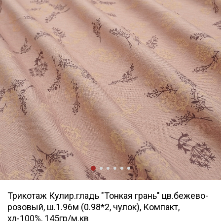
Трикотаж Кулир.гладь "Тонкая грань" цв.бежево-
розовый, ш.1.96м (0.98*2, чулок), Компакт,
хл-100%, 145гр/м.кв