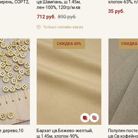
ирень, СОРТ2,
цв.Шампань, ш.1.45м,
хлопок-63%, п
лен-100%, 120гр/м.кв
35 руб.
712 руб.
890 руб.
Только онлайн-заказ
СКИДКА 40%
СКИДКА
е дерево,10
Бархат цв.Бежево-желтый,
Полулен пост
ш.1.45м, хлопок-90%,
цв.Св.кофейн