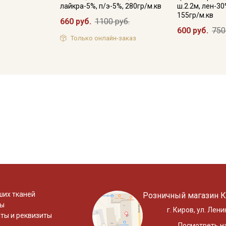
лайкра-5%, п/э-5%, 280гр/м.кв
ш.2.2м, лен-30
155гр/м.кв
660 руб.
1100 руб.
600 руб.
750
Только онлайн-заказ
ших тканей
Розничный магазин К
ты
г. Киров, ул. Лени
ты и реквизиты
Посмотреть на