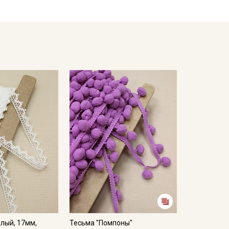
ий;
м положении
кани в зависимости от настроек вашего монитора и
лый, 17мм,
Тесьма "Помпоны"