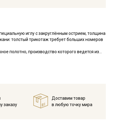
пециальную иглу с закруглённым острием, толщина
ткани: толстый трикотаж требует больших номеров
жное полотно, производство которого ведется из
хопроницаемая, гигроскопичная, не накапливает
, хорошо держит форму, ткань поддается
усадка до 10%. полотно имеет форму «рукав»
но любая легкая одежда.
олзунки, пеленки, чепчика, костюмы) хорошо
й
Доставим товар
ке, не вызывает раздражений;
у заказу
в любую точку мира
).
тереть одежду;
невысокую температуру (30 градусов);
 с вещами из других тканей;