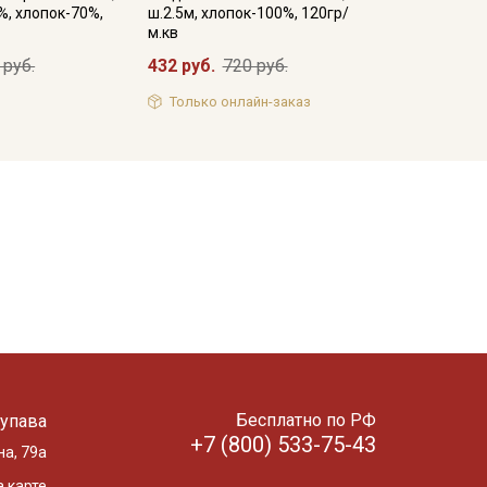
%, хлопок-70%,
ш.2.5м, хлопок-100%, 120гр/
м.кв
 руб.
432 руб.
720 руб.
Только онлайн-заказ
Бесплатно по РФ
упава
+7 (800) 533-75-43
на, 79а
 карте