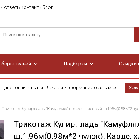
и ответы
Контакты
Блог
аборы тканей
Подборки
Скидки 
 однотонные ткани. Важная информация о заказах!
Усло
Трикотаж Кулир.гладь "Камуфляж" цв.серо-лиловый, ш.1.96м(0.98м*2,чуло
Трикотаж Кулир.гладь "Камуфля
ш.1.96м(0.98м*2,чулок), Карде, 