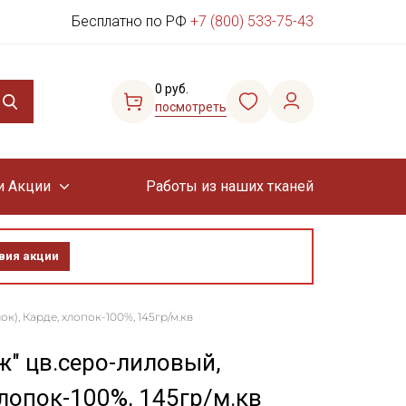
Бесплатно по РФ
+7 (800) 533-75-43
0 руб.
посмотреть
и Акции
Работы из наших тканей
вия акции
к), Карде, хлопок-100%, 145гр/м.кв
ж" цв.серо-лиловый,
хлопок-100%, 145гр/м.кв