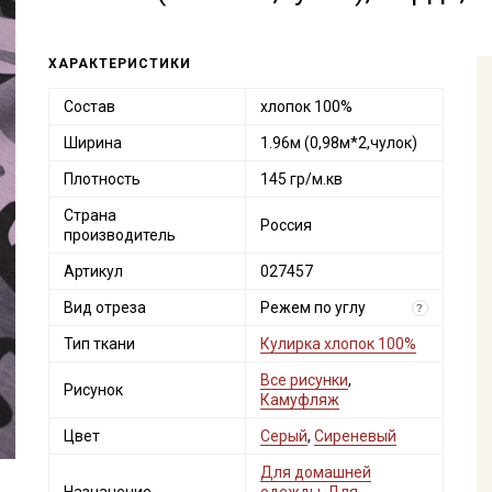
ХАРАКТЕРИСТИКИ
Состав
хлопок 100%
Ширина
1.96м (0,98м*2,чулок)
Плотность
145 гр/м.кв
Страна
Россия
производитель
Артикул
027457
Вид отреза
Режем по углу
?
Тип ткани
Кулирка хлопок 100%
Все рисунки
,
Рисунок
Камуфляж
Цвет
Серый
,
Сиреневый
Для домашней