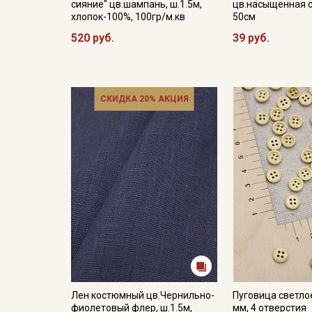
сияние" цв.шампань, ш.1.5м,
цв.насыщенная с
хлопок-100%, 100гр/м.кв
50см
520 руб.
39 руб.
СКИДКА 20% АКЦИЯ
Лен костюмный цв.Чернильно-
Пуговица светло
фиолетовый флер, ш.1.5м,
мм, 4 отверстия