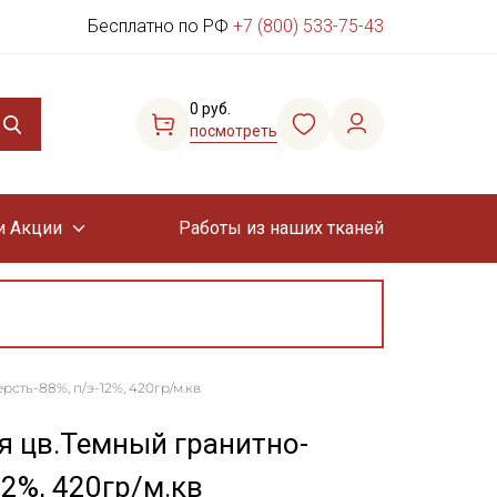
Бесплатно по РФ
+7 (800) 533-75-43
0 руб.
посмотреть
и Акции
Работы из наших тканей
сть-88%, п/э-12%, 420гр/м.кв
я цв.Темный гранитно-
12%, 420гр/м.кв