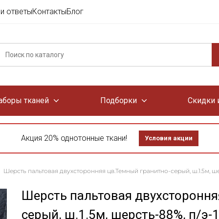
и ответы
Контакты
Блог
аборы тканей
Подборки
Скидки 
Акция 20% однотонные ткани!
Условия акции
Шерсть пальтовая двухсторонняя цв.Темный гранитно-серый, ш.1.5м, шер
Шерсть пальтовая двухстороння
серый, ш.1.5м, шерсть-88%, п/э-