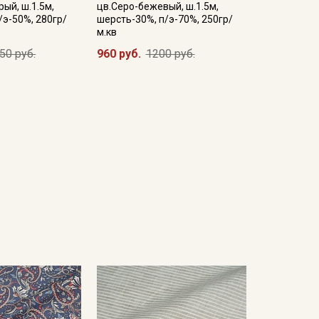
рый, ш.1.5м,
цв.Серо-бежевый, ш.1.5м,
/э-50%, 280гр/
шерсть-30%, п/э-70%, 250гр/
м.кв
50 руб.
960 руб.
1200 руб.