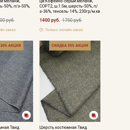
ый меланж,
цв.Кофейно-серый меланж,
ть-50%, п/э-50%,
СОРТ2, ш.1.5м, шерсть-50%, п/
э-36%, тенсель-14%, 230гр/м.кв
00 руб.
1400 руб.
1750 руб.
йн-заказ
Только онлайн-заказ
 20% АКЦИЯ
СКИДКА 20% АКЦИЯ
мная Твид
Шерсть костюмная Твид