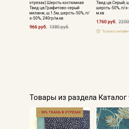
отрезах) Шерсть костюмная
Твид цв.Серый, ш
Твид цв.Графитово-серый
шерсть-50%, п/э-
меланж, ш.1.5м, шерсть-50%, п/
м.кв
э-50%, 240гр/м.кв
1760 руб.
2200
966 руб.
1380 руб.
Только онлайн
Товары из раздела Каталог
- 30% ТКАНЬ В ОТРЕЗАХ