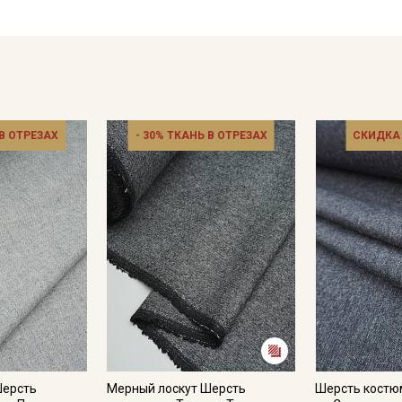
раствором с последующим тщательным смыванием его влаж
Цветопередача может отличаться от оригинального цвета т
 В ОТРЕЗАХ
- 30% ТКАНЬ В ОТРЕЗАХ
СКИДКА
Шерсть
Мерный лоскут Шерсть
Шерсть костю