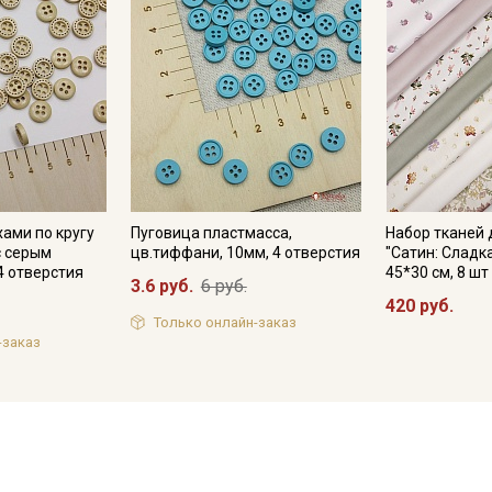
хами по кругу
Пуговица пластмасса,
Набор тканей 
с серым
цв.тиффани, 10мм, 4 отверстия
"Сатин: Сладк
4 отверстия
45*30 см, 8 шт
3.6 руб.
6 руб.
420 руб.
Только онлайн-заказ
-заказ