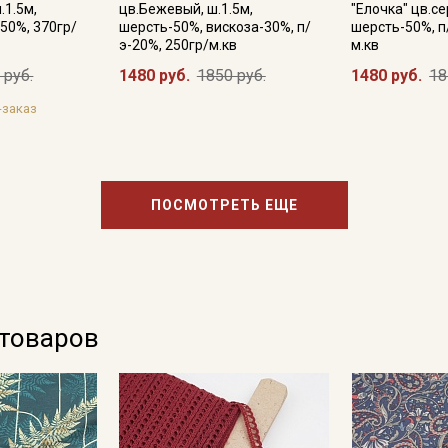
.1.5м,
цв.Бежевый, ш.1.5м,
"Елочка" цв.се
50%, 370гр/
шерсть-50%, вискоза-30%, п/
шерсть-50%, п
э-20%, 250гр/м.кв
м.кв
 руб.
1480 руб.
1850 руб.
1480 руб.
18
-заказ
ПОСМОТРЕТЬ ЕЩЕ
 товаров