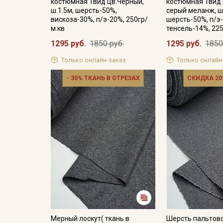
костюмная Твид цв.Черный,
костюмная Твид 
ш.1.5м, шерсть-50%,
серый меланж, ш.
вискоза-30%, п/э-20%, 250гр/
шерсть-50%, п/э
м.кв
тенсель-14%, 225
1295 руб.
1850 руб.
1295 руб.
1850
Только онлайн-заказ
Только онлайн
- 30% ТКАНЬ В ОТРЕЗАХ
СКИДКА 20
Мерный лоскут( ткань в
Шерсть пальтов