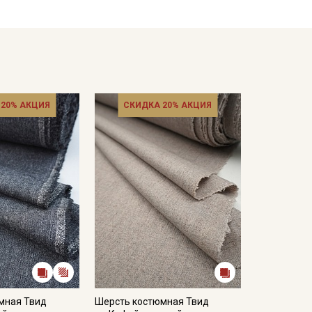
ной тряпочкой; сушат вещи на плечиках.
кани в зависимости от настроек вашего монитора.
 20% АКЦИЯ
СКИДКА 20% АКЦИЯ
мная Твид
Шерсть костюмная Твид