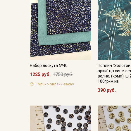
Набор лоскута №40
Поплин "Золотой
арки" цв.сине-з
1225 руб.
1750 руб.
волна, (комп), ш.
100гр/м.кв
Только онлайн-заказ
390 руб.