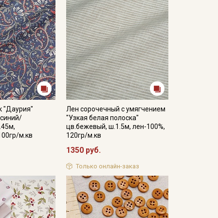
к "Даурия"
Лен сорочечный с умягчением
-синий/
"Узкая белая полоска"
.45м,
цв.бежевый, ш.1.5м, лен-100%,
100гр/м.кв
120гр/м.кв
1350 руб.
Только онлайн-заказ