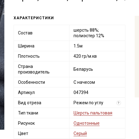
ХАРАКТЕРИСТИКИ
шерсть 88%;
Состав
полиэстер 12%
Ширина
1.5м
Плотность
420 гр/м.кв
Страна
Беларусь
производитель
Особенности
С начесом
Артикул
047394
Вид отреза
Режем по углу
?
Тип ткани
Шерсть пальтовая
Рисунок
Однотонные
Цвет
Серый