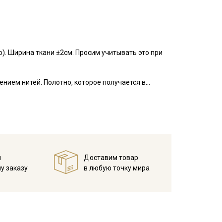
). Ширина ткани ±2см. Просим учитывать это при
ием нитей. Полотно, которое получается в
 отсутствуют любые просветы между ними. Внешне
 к неблагоприятным внешним факторам, плотность
 низкая сминаемость; поверхность ворсистая,
 не просвечивает; усадка до 5%.
сессуары и игрушки.
й
Доставим товар
 вдвое и оставьте на некоторое время в
у заказу
в любую точку мира
ю хлопчатобумажную ткань на соответствующей
0 градусов; замачивание (особенно длительное)
минимальным трением; в стиральной машине
»; гладить следует осторожно и не горячим
ные пятна выводят мягкой щёткой и мыльным