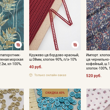
 папоротник-
Кружево цв.бордово-красный,
Импорт. хлопо
еленая морская
ш.08мм, хлопок-90%, п/э-10%
цв.чернильно
2.2м, хл-100%,
кофейный, ш.1
40 руб.
хлопок-100%, 
Только онлайн-заказ
520 руб.
СКИДКА 40%