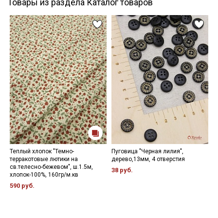
Товары из раздела Каталог товаров
Теплый хлопок "Темно-
Пуговица "Черная лилия",
Р
терракотовые лютики на
дерево,13мм, 4 отверстия
ш
св.телесно-бежевом", ш.1.5м,
38 руб.
3
хлопок-100%, 160гр/м.кв
590 руб.