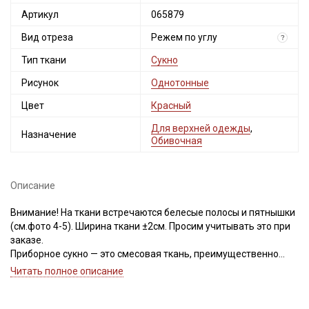
Артикул
065879
Вид отреза
Режем по углу
?
Тип ткани
Сукно
Рисунок
Однотонные
Цвет
Красный
Для верхней одежды
,
Назначение
Обивочная
Описание
Внимание! На ткани встречаются белесые полосы и пятнышки
(см.фото 4-5). Ширина ткани ±2см. Просим учитывать это при
заказе.
Приборное сукно — это смесовая ткань, преимущественно
состоящая из шерстяных волокон, которые обеспечивают
Читать полное описание
изделиям из данной ткани надежную защиту от холода.
Благодаря особенностям полотняного плетения волокна