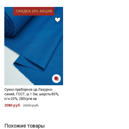
Ознакомлен(а) с
Политикой обработки персональных
данных
и даю
Согласие на обработку персональных
СКИДКА 20% АКЦИЯ
данных
Даю
Согласие на получение рекламных и
информационных рассылок
Сукно приборное цв.Лазурно-
синий, ГОСТ, ш.1.5м, шерсть-80%,
п/э-20%, 280гр/м.кв
2080 руб.
2600 руб.
Похожие товары