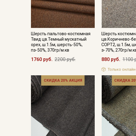
Шерсть пальтово-костюмная
Шерсть костюмн
Твид цв.Темный мускатный
цв.Коричнево-б
орех, ш.1.5м, шерсть-50%,
СОРТ2, ш.1.5м, ш
пэ-50%, 370гр/м.кв
э-70%, 270гр/м.к
1760 руб.
2200 руб.
880 руб.
1100 
Только онлайн
СКИДКА 20% АКЦИЯ
СКИДКА 20