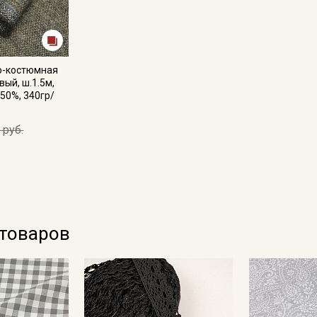
о-костюмная
ый, ш.1.5м,
50%, 340гр/
 руб.
 товаров