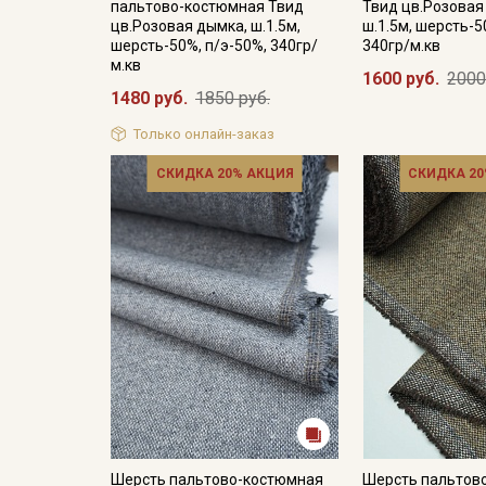
пальтово-костюмная Твид
Твид цв.Розовая
цв.Розовая дымка, ш.1.5м,
ш.1.5м, шерсть-5
шерсть-50%, п/э-50%, 340гр/
340гр/м.кв
м.кв
1600 руб.
2000
1480 руб.
1850 руб.
Только онлайн-заказ
СКИДКА 20% АКЦИЯ
СКИДКА 20
Шерсть пальтово-костюмная
Шерсть пальтов