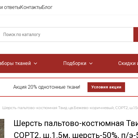
и ответы
Контакты
Блог
аборы тканей
Подборки
Скидки 
Акция 20% однотонные ткани!
Условия акции
Шерсть пальтово-костюмная Твид цв.Бежево-коричневый, СОРТ2, ш.1.5м
Шерсть пальтово-костюмная Тв
СОРТ2, ш.1.5м, шерсть-50%, п/э-