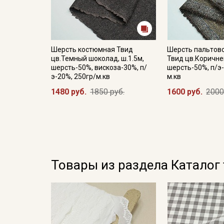
Шерсть костюмная Твид
Шерсть пальтов
цв.Темный шоколад, ш.1.5м,
Твид цв.Коричнев
шерсть-50%, вискоза-30%, п/
шерсть-50%, п/э-
э-20%, 250гр/м.кв
м.кв
1480 руб.
1850 руб.
1600 руб.
2000
Товары из раздела Каталог