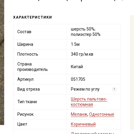
ХАРАКТЕРИСТИКИ
шерсть 50%;
Состав
полиэстер 50%
Ширина
1.5м
Плотность
340 гр/м.кв
Страна
Китай
производитель
Артикул
051705
Вид отреза
Режем по углу
?
Шерсть пальтово-
Тип ткани
костюмная
Рисунок
Меланж
,
Однотонные
Цвет
Коричневый