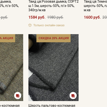
 дымка,
Твид цв.Розовая дымка, СОРТ2
Твид цв.Темно
0%, п/э-50%,
ш.1.5м, шерсть-50%, п/э-50%,
шерсть-50%, п
340гр/м.кв
м.кв
 руб.
1584 руб.
1980 руб.
1600 руб.
20
Только онлайн-заказ
% АКЦИЯ
СКИДКА 20% АКЦИЯ
Секретная рассылка от
Купава
Мы публикуем здесь дополнительные
промокоды и скидки до 30% на узкие
категории тканей
Электронная почта
о-костюмная
Шерсть пальтово-костюмная