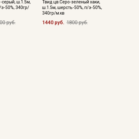
-серый, ш.1.5м,
Твид цв.Серо-зеленый хаки,
/э-50%, 340гр/
ш.1.5м, шерсть-50%, п/э-50%,
340гр/м.кв
00 руб.
1440 руб.
1800 руб.