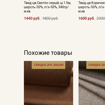
Твид цв.Светло-серый, ш.1.5м,
Твид цв.Коричнев
шерсть-50%, п/э-50%, 340гр/
шерсть-50%, п/э-
м.кв
м.кв
1440 руб.
1800 руб.
1600 руб.
2000
Похожие товары
СКИДКА 20% АКЦИЯ
СКИДКА 20