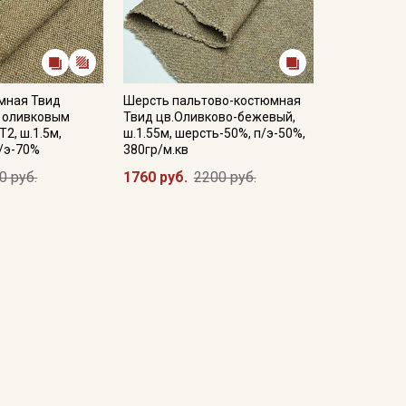
мная Твид
Шерсть пальтово-костюмная
с оливковым
Твид цв.Оливково-бежевый,
2, ш.1.5м,
ш.1.55м, шерсть-50%, п/э-50%,
/э-70%
380гр/м.кв
0 руб.
1760 руб.
2200 руб.