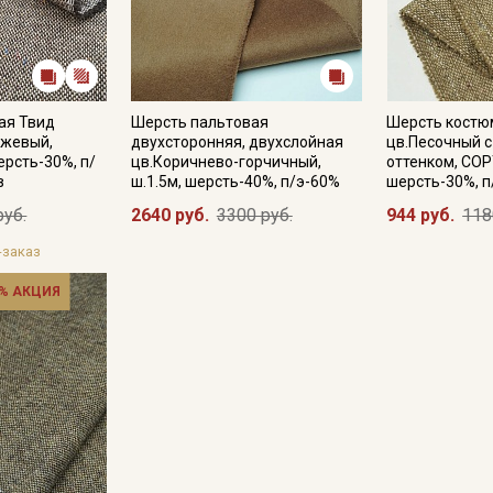
ая Твид
Шерсть пальтовая
Шерсть костю
ежевый,
двухсторонняя, двухслойная
цв.Песочный 
ерсть-30%, п/
цв.Коричнево-горчичный,
оттенком, СОРТ
в
ш.1.5м, шерсть-40%, п/э-60%
шерсть-30%, п
руб.
2640 руб.
3300 руб.
944 руб.
118
-заказ
% АКЦИЯ