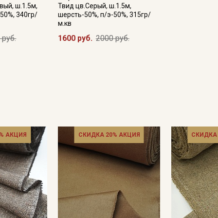
ый, ш.1.5м,
Твид цв.Серый, ш.1.5м,
50%, 340гр/
шерсть-50%, п/э-50%, 315гр/
м.кв
 руб.
1600 руб.
2000 руб.
Подписаться
Ознакомлен(а) с
Политикой обработки персональных
данных
и даю
Согласие на обработку персональных
данных
Даю
Согласие на получение рекламных и
информационных рассылок
% АКЦИЯ
СКИДКА 20% АКЦИЯ
СКИДКА