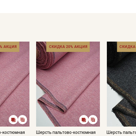
- запрещены отбеливатели, рекомендуются жидкие средств
- полоскание следует проводить при аналогичной температу
- сушить в подвешенном и расправленном состоянии;
- глажка только с изнаночной стороны, через проутюжильни
Цветопередача может отличаться от оригинального цвета т
в зависимости от партии.
% АКЦИЯ
СКИДКА 20% АКЦИЯ
СКИДКА
о-костюмная
Шерсть пальтово-костюмная
Шерсть пальт