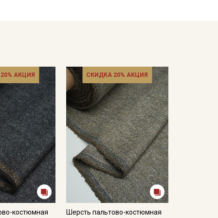
а для стирки шерстяных изделий;
ре стирки, либо чуть прохладнее;
к.
кани в зависимости от настроек вашего монитора и
 20% АКЦИЯ
СКИДКА 20% АКЦИЯ
ово-костюмная
Шерсть пальтово-костюмная