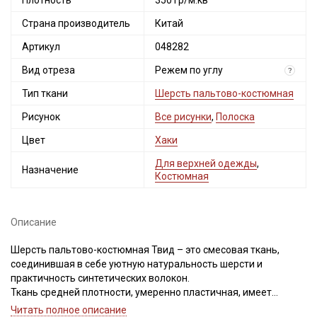
Плотность
350 гр/м.кв
Страна производитель
Китай
Артикул
048282
Вид отреза
Режем по углу
?
Тип ткани
Шерсть пальтово-костюмная
Рисунок
Все рисунки
,
Полоска
Цвет
Хаки
Секретная рассылка от Купава
Для верхней одежды
,
Мы публикуем здесь дополнительные
Назначение
Костюмная
промокоды и скидки до 30% на узкие
категории тканей
Описание
Электронная почта
Шерсть пальтово-костюмная Твид – это смесовая ткань,
соединившая в себе уютную натуральность шерсти и
практичность синтетических волокон.
Ткань средней плотности, умеренно пластичная, имеет
мягкое формообразование, не тянется, обладает низкой
Читать полное описание
Подписаться