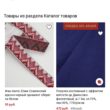
Товары из раздела Каталог товаров
СКИДКА 20% АКЦИЯ
Жак.лента 32мм Славянский
Полулен костюмный с эффектом
Ш
красно-черный орнамент оберег
мятости цв.Джинсово-
(
на белом
фиолетовый, ш.1.5м, хл-70%,
ц
лен-30%, 170гр/м.кв
х
55 руб.
472 руб.
590 руб.
8