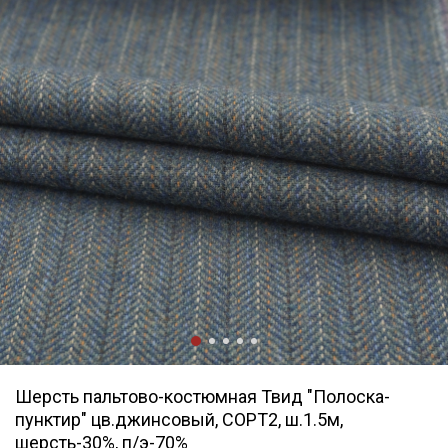
Шерсть пальтово-костюмная Твид "Полоска-
пунктир" цв.джинсовый, СОРТ2, ш.1.5м,
шерсть-30%, п/э-70%