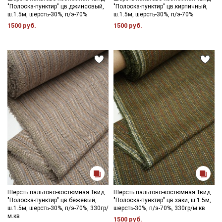
"Полоска-пунктир" цв.джинсовый,
"Полоска-пунктир" цв.кирпичный,
промокоды и скидки до 30% на узкие
- запрещены отбеливатели, рекомендуются жидкие средства
ш.1.5м, шерсть-30%, п/э-70%
ш.1.5м, шерсть-30%, п/э-70%
для стирки шерстяных изделий;
категории тканей
1500 руб.
1500 руб.
- полоскание следует проводить при аналогичной
температуре стирки, либо чуть прохладнее;
Электронная почта
- сушить в подвешенном и расправленном состоянии;
- глажка только с изнаночной стороны, через проутюжильник.
Цветопередача может отличаться от оригинального цвета
ткани в зависимости от настроек вашего монитора и в
зависимости от партии.
Подписаться
Ознакомлен(а) с
Политикой обработки персональных
данных
и даю
Согласие на обработку персональных
данных
Даю
Согласие на получение рекламных и
информационных рассылок
Шерсть пальтово-костюмная Твид
Шерсть пальтово-костюмная Твид
"Полоска-пунктир" цв.бежевый,
"Полоска-пунктир" цв.хаки, ш.1.5м,
ш.1.5м, шерсть-30%, п/э-70%, 330гр/
шерсть-30%, п/э-70%, 330гр/м.кв
м.кв
1500 руб.