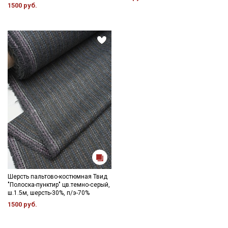
1500 руб.
Шерсть пальтово-костюмная Твид
"Полоска-пунктир" цв.темно-серый,
ш.1.5м, шерсть-30%, п/э-70%
1500 руб.