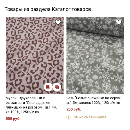
Товары из раздела Каталог товаров
Муслин двухслойный с
Бязь "Белые снежинки на сером",
Р
эф.жатости "Леопардовые
ш.1.5м, хлопок-100%, 120гр/м.кв
ц
пятнышки на розовом", ш.1.4м,
х
250 руб.
хл-100%, 125гр/м.кв
2
Только онлайн-заказ
550 руб.