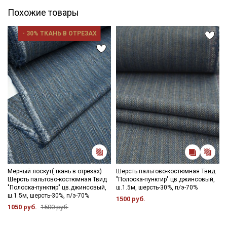
Похожие товары
- 30% ТКАНЬ В ОТРЕЗАХ
Мерный лоскут( ткань в отрезах)
Шерсть пальтово-костюмная Твид
Шерсть пальтово-костюмная Твид
"Полоска-пунктир" цв.джинсовый,
"Полоска-пунктир" цв.джинсовый,
ш.1.5м, шерсть-30%, п/э-70%
ш.1.5м, шерсть-30%, п/э-70%
1500 руб.
1050 руб.
1500 руб.