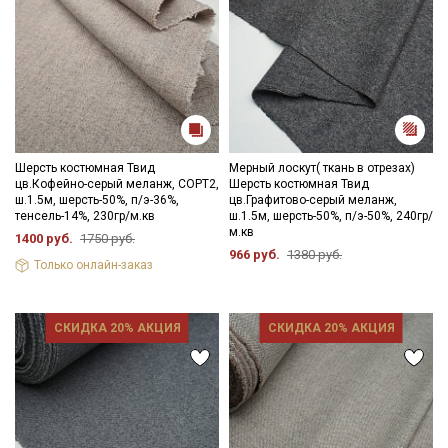
Шерсть костюмная Твид
Мерный лоскут( ткань в отрезах)
цв.Кофейно-серый меланж, СОРТ2,
Шерсть костюмная Твид
ш.1.5м, шерсть-50%, п/э-36%,
цв.Графитово-серый меланж,
тенсель-14%, 230гр/м.кв
ш.1.5м, шерсть-50%, п/э-50%, 240гр/
м.кв
1400 руб.
1750 руб.
966 руб.
1380 руб.
Только онлайн-заказ
СКИДКА 20% АКЦИЯ
СКИДКА 20% АКЦИЯ