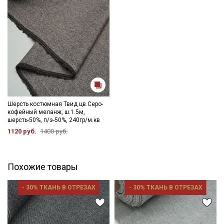
Электронная почта
Подписаться
Ознакомлен(а) с
Политикой обработки персональных
данных
и даю
Согласие на обработку персональных
Шерсть костюмная Твид цв.Серо-
данных
кофейный меланж, ш.1.5м,
шерсть-50%, п/э-50%, 240гр/м.кв
Даю
Согласие на получение рекламных и
1120 руб.
1400 руб.
информационных рассылок
Похожие товары
- 30% ТКАНЬ В ОТРЕЗАХ
- 30% ТКАНЬ В ОТРЕЗАХ