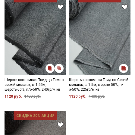
Шерсть костюмная Твид цв.Темно-
Шерсть костюмная Твид цв.Серый
серый меланж, ш.1.55м,
меланж, ш.1.5м, шерсть-50%, п/
шерсть-50%, п/э-50%, 240гр/м.кв
э-50%, 225гр/м.кв
1120 руб.
1400 руб.
1120 руб.
1400 руб.
Секретная рассылка от Купава
Мы публикуем здесь дополнительные
СКИДКА 20% АКЦИЯ
промокоды и скидки до 30% на узкие
категории тканей