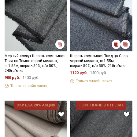
Мерный лоскут Шерсть костюмная
Шерсть костюмная Твид цв.Серо-
Твид цв.Темно-серый меланж,
черный меланж, ш.1.55м,
ш.1.55м, шерсть-50%, п/э-50%,
шерсть-50%, п/э-50%, 210гр/м.кв
240гр/м.кв
1120 руб.
1400 руб.
980 руб.
1400 руб.
Только онлайн-заказ
Только онлайн-заказ
СКИДКА 20% АКЦИЯ
- 30% ТКАНЬ В ОТРЕЗАХ