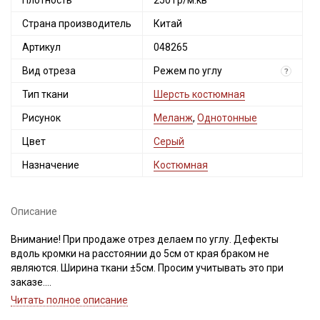
Плотность
250 гр/м.кв
Страна производитель
Китай
Артикул
048265
Вид отреза
Режем по углу
?
Тип ткани
Шерсть костюмная
Рисунок
Меланж
,
Однотонные
Цвет
Серый
Назначение
Костюмная
Описание
Внимание! При продаже отрез делаем по углу. Дефекты
вдоль кромки на расстоянии до 5см от края браком не
являются. Ширина ткани ±5см. Просим учитывать это при
заказе.
Читать полное описание
Шерсть костюмная Твид - это смесовая ткань, соединившая в