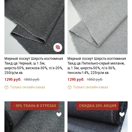
Мерный лоскут Шерсть костюмная
Мерный лоскут Шерсть костюмная
Твид цв.Черный, ш.1.5м,
Твид цв.Пепельно-серый меланж,
шерсть-50%, вискоза-30%, п/э-20%,
ш.1.5м, шерсть-50%, п/э-36%,
250гр/м.кв
тенсель-14%, 225гр/м.кв
1295 руб.
1850 руб.
1295 руб.
1850 руб.
Только онлайн-заказ
Только онлайн-заказ
- 30% ТКАНЬ В ОТРЕЗАХ
СКИДКА 20% АКЦИЯ