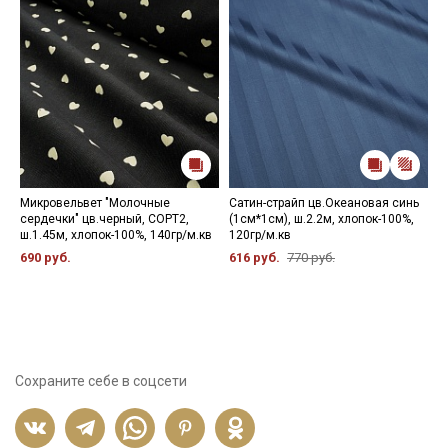
Микровельвет "Молочные
Сатин-страйп цв.Океановая синь
К
сердечки" цв.черный, СОРТ2,
(1см*1см), ш.2.2м, хлопок-100%,
х
ш.1.45м, хлопок-100%, 140гр/м.кв
120гр/м.кв
р
690 руб.
616 руб.
770 руб.
8
Сохраните себе в соцсети