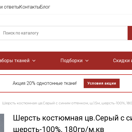
и ответы
Контакты
Блог
аборы тканей
Подборки
Скидки 
Акция 20% однотонные ткани!
Условия акции
Шерсть костюмная цв.Серый с синим оттенком, ш.1.5м, шерсть-100%, 180
Шерсть костюмная цв.Серый с си
шерсть-100%, 180гр/м.кв