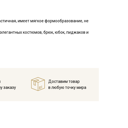
астичная, имеет мягкое формообразование, не
элегантных костюмов, брюк, юбок, пиджаков и
екомендуется декатировка, возможна усадка до
готовом изделии:
ерсть» или «Ручная стирка» до 30C, отжим до 400
а для стирки шерстяных изделий;
й
Доставим товар
ре стирки, либо чуть прохладнее;
у заказу
в любую точку мира
к.
кани в зависимости от настроек вашего монитора и