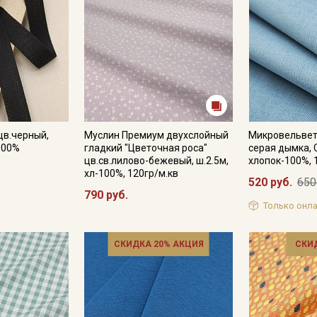
цв.черный,
Муслин Премиум двухслойный
Микровельвет
100%
гладкий "Цветочная роса"
серая дымка, 
цв.св.лилово-бежевый, ш.2.5м,
хлопок-100%, 
хл-100%, 120гр/м.кв
520 руб.
650
790 руб.
Только онла
СКИДКА 20% АКЦИЯ
СКИ