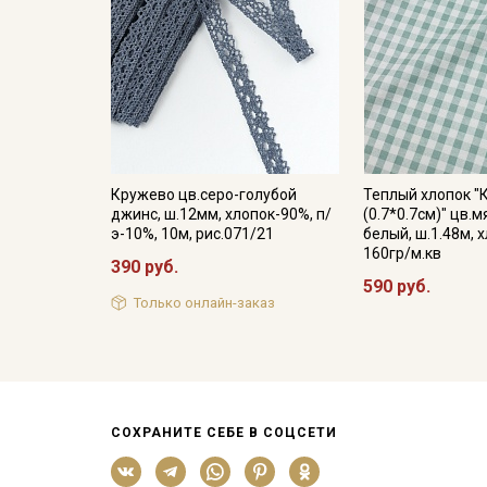
Кружево цв.серо-голубой
Теплый хлопок "
джинс, ш.12мм, хлопок-90%, п/
(0.7*0.7см)" цв.
э-10%, 10м, рис.071/21
белый, ш.1.48м, 
160гр/м.кв
390 руб.
590 руб.
Только онлайн-заказ
СОХРАНИТЕ СЕБЕ В СОЦСЕТИ