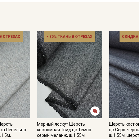
 В ОТРЕЗАХ
- 30% ТКАНЬ В ОТРЕЗАХ
СКИДКА
Шерсть
Мерный лоскут Шерсть
Шерсть костю
цв.Пепельно-
костюмная Твид цв.Темно-
цв.Серо-черн
1.5м,
серый меланж, ш.1.55м,
ш.1.55м, шерс