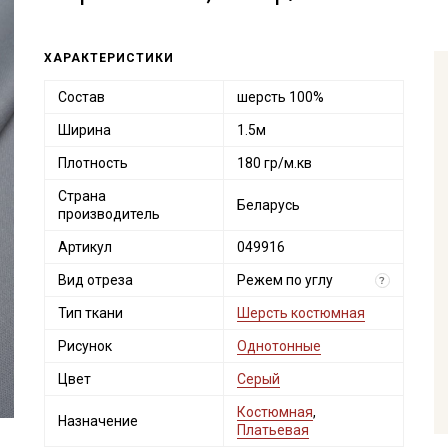
ХАРАКТЕРИСТИКИ
Состав
шерсть 100%
Ширина
1.5м
Плотность
180 гр/м.кв
Страна
Беларусь
производитель
Артикул
049916
Вид отреза
Режем по углу
?
Тип ткани
Шерсть костюмная
Рисунок
Однотонные
Цвет
Серый
Костюмная
,
Назначение
Платьевая