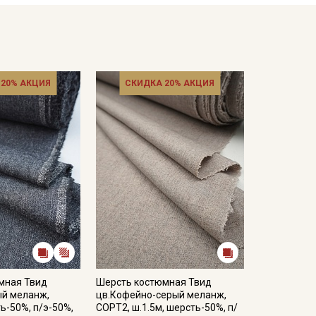
 20% АКЦИЯ
СКИДКА 20% АКЦИЯ
мная Твид
Шерсть костюмная Твид
ый меланж,
цв.Кофейно-серый меланж,
ть-50%, п/э-50%,
СОРТ2, ш.1.5м, шерсть-50%, п/