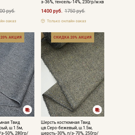
э-36%, тенсель-14%, 230гр/м.кв
00 руб.
1400 руб.
1750 руб.
йн-заказ
Только онлайн-заказ
 20% АКЦИЯ
СКИДКА 20% АКЦИЯ
мная Твид
Шерсть костюмная Твид
рый, ш.1.5м,
цв.Серо-бежевый, ш.1.5м,
/э-50%, 280гр/
шерсть-30%, п/э-70%, 250гр/