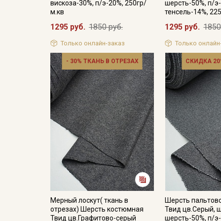
вискоза-30%, п/э-20%, 250гр/
шерсть-50%, п/э
м.кв
тенсель-14%, 225
1295 руб.
1850 руб.
1295 руб.
1850
Только онлайн-заказ
Только онлайн
- 30% ТКАНЬ В ОТРЕЗАХ
СКИДКА 20
Мерный лоскут( ткань в
Шерсть пальтов
отрезах) Шерсть костюмная
Твид цв.Серый, ш
Твид цв.Графитово-серый
шерсть-50%, п/э-