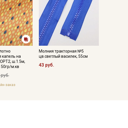
лотно
Молния тракторная №5
 капель на
цв.светлый василек, 55см
ОРТ2, ш.1.5м,
43 руб.
150гр/м.кв
 руб.
йн-заказ