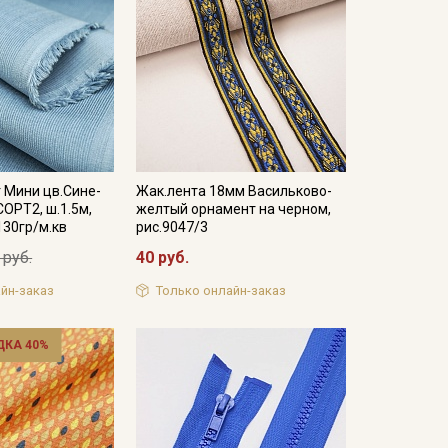
 Мини цв.Сине-
Жак.лента 18мм Васильково-
СОРТ2, ш.1.5м,
желтый орнамент на черном,
130гр/м.кв
рис.9047/3
 руб.
40 руб.
йн-заказ
Только онлайн-заказ
ДКА 40%